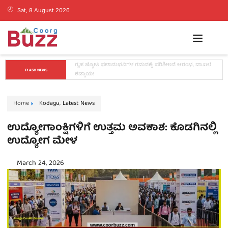
Sat, 8 August 2026
ಕಳೆದ 24 ಗಂಟೆ ಅವಧಿಯಲ್ಲಿ ಕೊಡಗಿನಲ್ಲಿ ಸುರಿದ ಮಳೆ ಮಾಹಿತಿ ಇಲ್ಲಿದೆ
FLASH NEWS
Home
Kodagu
,
Latest News
ಉದ್ಯೋಗಾಂಕ್ಷಿಗಳಿಗೆ ಉತ್ತಮ ಅವಕಾಶ: ಕೊಡಗಿನಲ್ಲಿ
ಉದ್ಯೋಗ ಮೇಳ
March 24, 2026