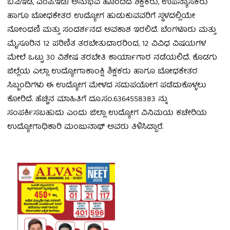
ಬಿ.ಪಿಇಡಿ, ಎಂಪಿ.ಇಡಿ) ಅನುಭವ ಹೊಂದಿದ ಶಿಕ್ಷಕರು, ಉಪನ್ಯಾಸಕರು
ಹಾಗೂ ಬೋಧಕೇತರ ಉದ್ಯೋಗ ಹುಡುಕುವವರಿಗೆ ಸ್ಥಳದಲ್ಲಿಯೇ
ನೋಂದಣಿ ಮತ್ತು ಸಂದರ್ಶನದ ಅವಕಾಶ ಇರಲಿದೆ. ಬೆಂಗಳೂರು ಮತ್ತು
ಮೈಸೂರಿನ 12 ಪರಿಣಿತ ತರಬೇತುದಾರರಿಂದ, 12 ವಿವಿಧ ವಿಷಯಗಳ
ಮೇಲೆ ಒಟ್ಟು 30 ವಿಶೇಷ ತರಬೇತಿ ಕಾರ್ಯಾಗಾರ ನಡೆಯಲಿದೆ. ಕೊಡಗು
ಜಿಲ್ಲೆಯ ಎಲ್ಲಾ ಉದ್ಯೋಗಾಕಾಂಕ್ಷಿ ಶಿಕ್ಷಕರು ಹಾಗೂ ಬೋಧಕೇತರ
ಸಿಬ್ಬಂದಿಗಳು ಈ ಉದ್ಯೋಗ ಮೇಳದ ಸದುಪಯೋಗ ಪಡೆದುಕೊಳ್ಳಲು
ಕೋರಿದೆ. ಹೆಚ್ಚಿನ ಮಾಹಿತಿಗೆ ದೂ.ಸಂ.6364558383 ನ್ನು
ಸಂಪರ್ಕಿಸಬಹುದು ಎಂದು ಜಿಲ್ಲಾ ಉದ್ಯೋಗ ವಿನಿಮಯ ಕಚೇರಿಯ
ಉದ್ಯೋಗಾಧಿಕಾರಿ ಮಂಜುನಾಥ್ ಅವರು ತಿಳಿಸಿದ್ದಾರೆ.