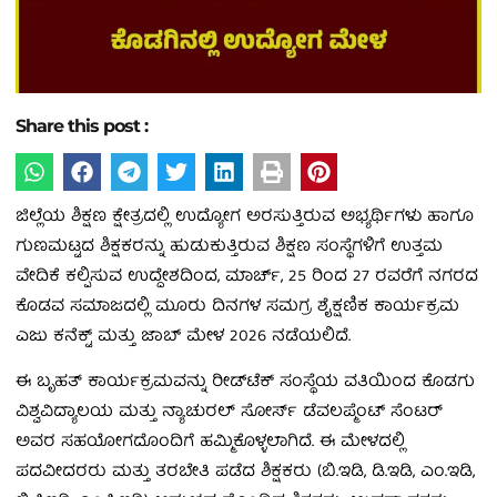
Share this post :
ಜಿಲ್ಲೆಯ ಶಿಕ್ಷಣ ಕ್ಷೇತ್ರದಲ್ಲಿ ಉದ್ಯೋಗ ಅರಸುತ್ತಿರುವ ಅಭ್ಯರ್ಥಿಗಳು ಹಾಗೂ
ಗುಣಮಟ್ಟದ ಶಿಕ್ಷಕರನ್ನು ಹುಡುಕುತ್ತಿರುವ ಶಿಕ್ಷಣ ಸಂಸ್ಥೆಗಳಿಗೆ ಉತ್ತಮ
ವೇದಿಕೆ ಕಲ್ಪಿಸುವ ಉದ್ದೇಶದಿಂದ, ಮಾರ್ಚ್, 25 ರಿಂದ 27 ರವರೆಗೆ ನಗರದ
ಕೊಡವ ಸಮಾಜದಲ್ಲಿ ಮೂರು ದಿನಗಳ ಸಮಗ್ರ ಶೈಕ್ಷಣಿಕ ಕಾರ್ಯಕ್ರಮ
ಎಜು ಕನೆಕ್ಟ್ ಮತ್ತು ಜಾಬ್ ಮೇಳ 2026 ನಡೆಯಲಿದೆ.
ಈ ಬೃಹತ್ ಕಾರ್ಯಕ್ರಮವನ್ನು ರೀಡ್‍ಟೆಕ್ ಸಂಸ್ಥೆಯ ವತಿಯಿಂದ ಕೊಡಗು
ವಿಶ್ವವಿದ್ಯಾಲಯ ಮತ್ತು ನ್ಯಾಚುರಲ್ ಸೋರ್ಸ್ ಡೆವಲಪ್ಮೆಂಟ್ ಸೆಂಟರ್
ಅವರ ಸಹಯೋಗದೊಂದಿಗೆ ಹಮ್ಮಿಕೊಳ್ಳಲಾಗಿದೆ. ಈ ಮೇಳದಲ್ಲಿ
ಪದವೀದರರು ಮತ್ತು ತರಬೇತಿ ಪಡೆದ ಶಿಕ್ಷಕರು (ಬಿ.ಇಡಿ, ಡಿ.ಇಡಿ, ಎಂ.ಇಡಿ,