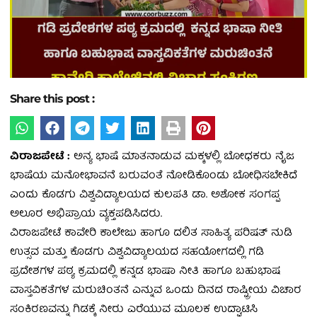
Share this post :
ವಿರಾಜಪೇಟೆ :
ಅನ್ಯ ಭಾಷೆ ಮಾತನಾಡುವ ಮಕ್ಕಳಲ್ಲಿ ಬೋಧಕರು ನೈಜ
ಭಾಷೆಯ ಮನೋಭಾವನೆ ಬರುವಂತೆ ನೋಡಿಕೊಂಡು ಬೋಧಿಸಬೇಕಿದೆ
ಎಂದು ಕೊಡಗು ವಿಶ್ವವಿದ್ಯಾಲಯದ ಕುಲಪತಿ ಡಾ. ಅಶೋಕ ಸಂಗಪ್ಪ
ಅಲೂರ ಅಭಿಪ್ರಾಯ ವ್ಯಕ್ತಪಡಿಸಿದರು.
ವಿರಾಜಪೇಟೆ ಕಾವೇರಿ ಕಾಲೇಜು ಹಾಗೂ ದಲಿತ ಸಾಹಿತ್ಯ ಪರಿಷತ್ ನುಡಿ
ಉತ್ಸವ ಮತ್ತು ಕೊಡಗು ವಿಶ್ವವಿದ್ಯಾಲಯದ ಸಹಯೋಗದಲ್ಲಿ ಗಡಿ
ಪ್ರದೇಶಗಳ ಪಠ್ಯ ಕ್ರಮದಲ್ಲಿ ಕನ್ನಡ ಭಾಷಾ ನೀತಿ ಹಾಗೂ ಬಹುಭಾಷ
ವಾಸ್ತವಿಕತೆಗಳ ಮರುಚಿಂತನೆ ಎನ್ನುವ ಒಂದು ದಿನದ ರಾಷ್ಟ್ರೀಯ ವಿಚಾರ
ಸಂಕಿರಣವನ್ನು ಗಿಡಕ್ಕೆ ನೀರು ಎರೆಯುವ ಮೂಲಕ ಉದ್ಘಾಟಿಸಿ