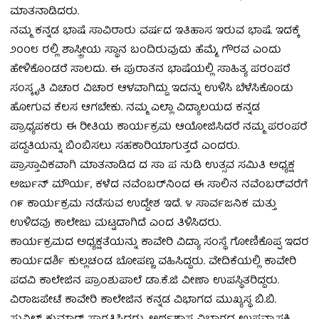
ಮಾತನಾಡಿದರು.
ನಮ್ಮ ಕನ್ನಡ ಭಾಷೆ ಸಾವಿರಾರು ವರ್ಷದ ಇತಿಹಾಸ ಇರುವ ಭಾಷೆ. ಇದಕ್ಕೆ
೨೦೦೮ ರಲ್ಲಿ ಶಾಸ್ತ್ರೀಯ ಸ್ಥಾನ ಬಂದಿರುವುದು ಹೆಮ್ಮೆ, ಗೌರವ ಎಂದು
ಹೇಳಿಕೊಂಡರೆ ಸಾಲದು. ಈ ಪುರಾತನ ಭಾಷೆಯಲ್ಲಿ ಸಾಹಿತ್ಯ ಪರಂಪರೆ
ಸಂಸ್ಕೃತಿ ವಿಚಾರ ವಿಚಾರ ಆಳವಾಗಿದ್ದು ಇದನ್ನು ಉಳಿಸಿ ಬೆಳೆಸಿಕೊಂಡು
ಹೋಗುವ ಕೆಲಸ ಆಗಬೇಕು. ನಮ್ಮ ಎಲ್ಲಾ ವಿದ್ಯಾಲಯದ ಕನ್ನಡ
ಪ್ರಾಧ್ಯಪಕರು ಈ ರೀತಿಯ ಕಾರ್ಯಕ್ರಮ ಆಯೋಜಿಸಿದರೆ ನಮ್ಮ ಪರಂಪರೆ
ಪದ್ದತಿಯನ್ನು ಬಿಂಬಿಸಲು ಸಹಕಾರಿಯಾಗುತ್ತದೆ ಎಂದರು.
ಪ್ರಾಸ್ತಾವಿಕವಾಗಿ ಮಾತನಾಡಿದ ದ ಸಾ ಪ ನುಡಿ ಉತ್ಸವ ಸಮಿತಿ ಅಧ್ಯಕ್ಷ
ಅರ್ಜುನ್ ಮೌರ್ಯ, ಕಳೆದ ನವೆಂಬರ್‌ನಿಂದ ಈ ಸಾಲಿನ ನವೆಂಬರ್‌ವರೆಗೆ
೧೯ ಕಾರ್ಯಕ್ರಮ ನಡೆಸುವ ಉದ್ದೇಶ ಇದೆ. ೪ ಸಾರ್ವಜನಿಕ ಮತ್ತು
ಉಳಿದವು ಕಾಲೇಜು ಮಟ್ಟದಾಗಿದೆ ಎಂದ ತಿಳಿಸಿದರು.
ಕಾರ್ಯಕ್ರಮದ ಅಧ್ಯಕ್ಷತೆಯನ್ನು ಕಾವೇರಿ ವಿದ್ಯಾ ಸಂಸ್ಥೆ ಗೋಣಿಕೊಪ್ಪ ಇದರ
ಕಾರ್ಯದರ್ಶಿ ಕುಲ್ಲಚಂಡ ಬೋಪಣ್ಣ ವಹಿಸಿದ್ದರು. ವೇದಿಕೆಯಲ್ಲಿ ಕಾವೇರಿ
ಪದವಿ ಕಾಲೇಜಿನ ಪ್ರಾಂಶುಪಾಲೆ ಡಾ.ಕೆ.ಜಿ ವೀಣಾ ಉಪಸ್ಥಿತರಿದ್ದರು.
ವಿರಾಜಪೇಟೆ ಕಾವೇರಿ ಕಾಲೇಜಿನ ಕನ್ನಡ ವಿಭಾಗದ ಮುಖ್ಯಸ್ಥ ಬಿ.ಬಿ.