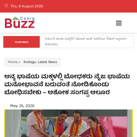
Thu, 6 August 2026
ತಂತ್ರವೇ ಯಶಸ್ಸಿನ ಮೂಲ, ಕೇವಲ ಕಲ್ಪನೆಗಳಿಂದ ಉದ್ಯಮ 
FLASH NEWS
ಯಶಸ್ವಿಯಾಗುವುದಿಲ್ಲ: ವೇಣು ಶರ್ಮಾ
Home
Kodagu
,
Latest News
ಅನ್ಯ ಭಾಷೆಯ ಮಕ್ಕಳಲ್ಲಿ ಬೋಧಕರು ನೈಜ ಭಾಷೆಯ
ಮನೋಭಾವನೆ ಬರುವಂತೆ ನೋಡಿಕೊಂಡು
ಬೋಧಿಸಬೇಕು – ಅಶೋಕ ಸಂಗಪ್ಪ ಆಲೂರ
May 26, 2026