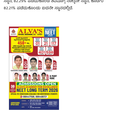
ಸ್ಥಾನ, 82.29% ಪಡೆದುಕೊಂಡ ಶಿವಮೊಗ್ಗ ನಾಲ್ಕನೇ ಸ್ಥಾನ, ಕೊಡಗು
82.21% ಪಡೆದುಕೊಂಡು ಐದನೇ ಸ್ಥಾನದಲ್ಲಿದೆ.