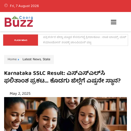
Fri, 7 August 2026
ಕೊಡಗಿನ ಯುವ ನಾಯಕ ಪೊನ್ನಣ್ಣಗೆ ಸಚಿವ ಸ್ಥಾನ..? ನಿಯೋಗದ 
FLASH NEWS
ಎದುರು ಸಿಎಂ ಡಿ.ಕೆ. ಶಿವಕುಮಾರ್ ಮಹತ್ವದ ಸುಳಿವು..!
Home
Latest News
,
State
Karnataka SSLC Result: ಎಸ್‌ಎಸ್‌ಎಲ್‌ಸಿ
ಫಲಿತಾಂಶ ಪ್ರಕಟ… ಕೊಡಗು ಜಿಲ್ಲೆಗೆ ಎಷ್ಟನೇ ಸ್ಥಾನ?
May 2, 2025