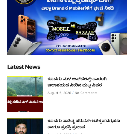
Latest News
ಕೊಡಗು ಮಳೆ ಅಪ್‌ಡೇಟ್ಸ್: ಹಾರಂಗಿ
ಜಲಾಶಯದ ನೀರಿನ ಮಟ್ಟ ವಿವರ
August 6, 2026
No Comments
ಕೊಡಗು ಸಾಹಿತ್ಯ ಪರಿಷತ್: ಆ.8ಕ್ಕೆ ಪದಗ್ರಹಣ
ಹಾಗೂ ಪ್ರಶಸ್ತಿ ಪ್ರದಾನ