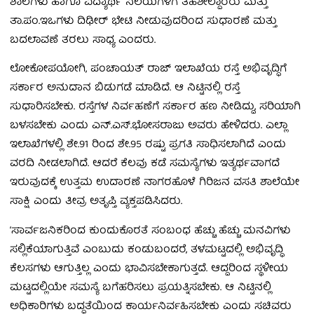
ಶಾಲೆಗಳು ಹಾಗೂ ವಿದ್ಯಾರ್ಥಿ ನಿಲಯಗಳಿಗೆ ತಹಶೀಲ್ದಾರರು ಮತ್ತು
ತಾ.ಪಂ.ಇಒಗಳು ದಿಢೀರ್ ಭೇಟಿ ನೀಡುವುದರಿಂದ ಸುಧಾರಣೆ ಮತ್ತು
ಬದಲಾವಣೆ ತರಲು ಸಾಧ್ಯ ಎಂದರು.
ಲೋಕೋಪಯೋಗಿ, ಪಂಚಾಯತ್ ರಾಜ್ ಇಲಾಖೆಯ ರಸ್ತೆ ಅಭಿವೃದ್ಧಿಗೆ
ಸರ್ಕಾರ ಅನುದಾನ ಬಿಡುಗಡೆ ಮಾಡಿದೆ. ಆ ನಿಟ್ಟಿನಲ್ಲಿ ರಸ್ತೆ
ಸುಧಾರಿಸಬೇಕು. ರಸ್ತೆಗಳ ನಿರ್ವಹಣೆಗೆ ಸರ್ಕಾರ ಹಣ ನೀಡಿದ್ದು, ಸರಿಯಾಗಿ
ಬಳಸಬೇಕು ಎಂದು ಎನ್.ಎಸ್.ಭೋಸರಾಜು ಅವರು ಹೇಳಿದರು. ಎಲ್ಲಾ
ಇಲಾಖೆಗಳಲ್ಲಿ ಶೇ.91 ರಿಂದ ಶೇ.95 ರಷ್ಟು ಪ್ರಗತಿ ಸಾಧಿಸಲಾಗಿದೆ ಎಂದು
ವರದಿ ನೀಡಲಾಗಿದೆ. ಆದರೆ ಕೆಲವು ಕಡೆ ಸಮಸ್ಯೆಗಳು ಇತ್ಯರ್ಥವಾಗದೆ
ಇರುವುದಕ್ಕೆ ಉತ್ತಮ ಉದಾರಣೆ ನಾಗರಹೊಳೆ ಗಿರಿಜನ ವಸತಿ ಶಾಲೆಯೇ
ಸಾಕ್ಷಿ ಎಂದು ತೀವ್ರ ಅತೃಪ್ತಿ ವ್ಯಕ್ತಪಡಿಸಿದರು.
‘ಸಾರ್ವಜನಿಕರಿಂದ ಕುಂದುಕೊರತೆ ಸಂಬಂಧ ಹೆಚ್ಚು ಹೆಚ್ಚು ಮನವಿಗಳು
ಸಲ್ಲಿಕೆಯಾಗುತ್ತಿವೆ ಎಂಬುದು ಕಂಡುಬಂದರೆ, ತಳಮಟ್ಟದಲ್ಲಿ ಅಭಿವೃದ್ಧಿ
ಕೆಲಸಗಳು ಆಗುತ್ತಿಲ್ಲ ಎಂದು ಭಾವಿಸಬೇಕಾಗುತ್ತದೆ. ಆದ್ದರಿಂದ ಸ್ಥಳೀಯ
ಮಟ್ಟದಲ್ಲಿಯೇ ಸಮಸ್ಯೆ ಬಗೆಹರಿಸಲು ಪ್ರಯತ್ನಿಸಬೇಕು. ಆ ನಿಟ್ಟಿನಲ್ಲಿ
ಅಧಿಕಾರಿಗಳು ಬದ್ಧತೆಯಿಂದ ಕಾರ್ಯನಿರ್ವಹಿಸಬೇಕು ಎಂದು ಸಚಿವರು