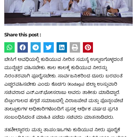
Share this post :
ಬೇಸಿಗೆ ಅವಧಿಯಲ್ಲಿ ಕುಡಿಯುವ ನೀರಿನ ಸಮಸ್ಯೆ ಉಲ್ಬಣಗೊಳ್ಳದಂತೆ
ಮುನ್ನೆಚ್ಚರ ವಹಿಸಬೇಕು. ಕಾಲ ಕಾಲಕ್ಕೆ ಕುಡಿಯುವ ನೀರನ್ನು
ನಿರಂತರವಾಗಿ ಪೂರೈಸಬೇಕು. ಸಾರ್ವಜನಿಕರಿಂದ ದೂರು ಬರದಂತೆ
ಎಚ್ಚರವಹಿಸಬೇಕು ಎಂದು ಕೊಡಗು (Kodagu) ಜಿಲ್ಲಾ ಉಸ್ತುವಾರಿ
ಸಚಿವರಾದ ಎನ್.ಎಸ್.ಭೋಸರಾಜು ಅವರು ತಾಕೀತು ಮಾಡಿದ್ದಾರೆ.
ಬಿಟ್ಟಂಗಾಲದ ಹೆಗ್ಗಡೆ ಸಮಾಜದಲ್ಲಿ ವಿರಾಜಪೇಟೆ ಮತ್ತು ಪೊನ್ನಂಪೇಟೆ
ತಾಲ್ಲೂಕುಗಳ ಅಧಿಕಾರಿಗಳೊಂದಿಗೆ ಪ್ರಸಕ್ತ ಆರ್ಥಿಕ ವರ್ಷದ ಪ್ರಗತಿ
ಸಂಬಂಧಿಸಿದಂತೆ ಮಾಹಿತಿ ಪಡೆದು ಸಚಿವರು ಮಾತನಾಡಿದರು.
ತಹಶೀಲ್ದಾರರು ಮತ್ತು ತಾ.ಪಂ.ಇಒಗಳು ಕುಡಿಯುವ ನೀರು ಪೂರೈಕೆ