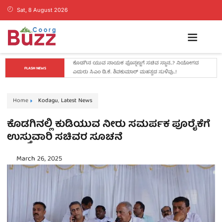
Sat, 8 August 2026
ಡ್ರಗ್ಸ್ ಬೇಡ, ಕನಸುಗಳನ್ನು ಬೆನ್ನಟ್ಟಿ: ಬೆಂಗಳೂರಿನಲ್ಲಿ ಕೊಡಗು ಬ್ಯಾಡ್ಮಿಂಟನ್ 
FLASH NEWS
ಟೂರ್ನಿ ಯಶಸ್ವಿ
Home
Kodagu
,
Latest News
ಕೊಡಗಿನಲ್ಲಿ ಕುಡಿಯುವ ನೀರು ಸಮರ್ಪಕ ಪೂರೈಕೆಗೆ
ಉಸ್ತುವಾರಿ ಸಚಿವರ ಸೂಚನೆ
March 26, 2025