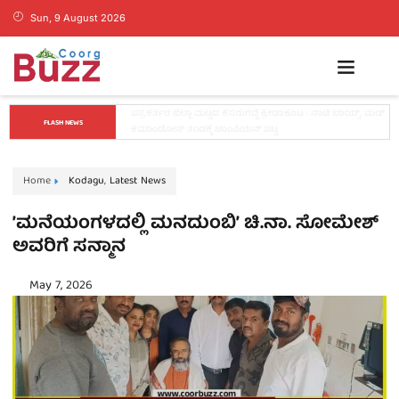
Sun, 9 August 2026
ಕೊಡಗಿನ ಯುವ ನಾಯಕ ಪೊನ್ನಣ್ಣಗೆ ಸಚಿವ ಸ್ಥಾನ..? ನಿಯೋಗದ 
FLASH NEWS
ಎದುರು ಸಿಎಂ ಡಿ.ಕೆ. ಶಿವಕುಮಾರ್ ಮಹತ್ವದ ಸುಳಿವು..!
Home
Kodagu
,
Latest News
ʼಮನೆಯಂಗಳದಲ್ಲಿ ಮನದುಂಬಿʼ ಚಿ.ನಾ. ಸೋಮೇಶ್‌
ಅವರಿಗೆ ಸನ್ಮಾನ
May 7, 2026