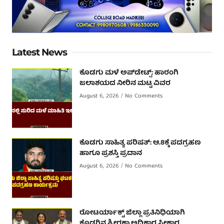
Latest News
ಕೊಡಗು ಮಳೆ ಅಪ್‌ಡೇಟ್ಸ್: ಹಾರಂಗಿ
ಜಲಾಶಯದ ನೀರಿನ ಮಟ್ಟ ವಿವರ
August 6, 2026
No Comments
ಕೊಡಗು ಸಾಹಿತ್ಯ ಪರಿಷತ್: ಆ.8ಕ್ಕೆ ಪದಗ್ರಹಣ
ಹಾಗೂ ಪ್ರಶಸ್ತಿ ಪ್ರದಾನ
August 6, 2026
No Comments
ರೋಟರ್ಯಾಕ್ಟ್ ಜಿಲ್ಲಾ ಪ್ರತಿನಿಧಿಯಾಗಿ
ಕೊಡಗಿನ ಶ್ರೀರಕ್ಷಾ ಅಧಿಕಾರ ಸ್ವೀಕಾರ