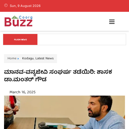
Sun, 9 August 2026
ಕೊಡಗಿನ ಯುವ ನಾಯಕ ಪೊನ್ನಣ್ಣಗೆ ಸಚಿವ ಸ್ಥಾನ..? ನಿಯೋಗದ 
FLASH NEWS
ಎದುರು ಸಿಎಂ ಡಿ.ಕೆ. ಶಿವಕುಮಾರ್ ಮಹತ್ವದ ಸುಳಿವು..!
Home
Kodagu
,
Latest News
ಮಾನವ-ವನ್ಯಜೀವಿ ಸಂಘರ್ಷ ತಡೆಯಿರಿ: ಶಾಸಕ
ಡಾ.ಮಂತರ್ ಗೌಡ
March 16, 2025