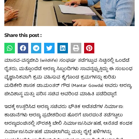
Share this post :
ಮಾನವ-ವನ್ಯಜೀವಿ (wildlife) ಸಂಘರ್ಷ ತಡೆಗಟ್ಟುವ ನಿಟ್ಟಿನಲ್ಲಿ ಒಂದೆಡೆ
ರೈತರು, ಮತ್ತೊಂದೆಡೆ ಅರಣ್ಯ ಸಿಬ್ಬಂದಿಗಳು ಸಾವನ್ನಪ್ಪುತ್ತಿದ್ದು ಈ ಸಂಬಂಧ
ವೈಜ್ಞಾನಿಕವಾಗಿ ಕ್ರಮ ವಹಿಸುವ ಕೈಗೊಂಡ ಕ್ರಮಗಳನ್ನು ಕುರಿತು
ಮಡಿಕೇರಿ ಶಾಸಕ ಡಾ.ಮಂತರ್ ಗೌಡ (Mantar Gowda) ಅವರು ಅರಣ್ಯ,
ಜೀವಿಶಾಸ್ತ್ರ ಮತ್ತು ಪರಿಸ ಸಚಿವ ಅವರಿಂದ ಮಾಹಿತಿ ಪಡೆದಿದ್ದಾರೆ.
ಇದಕ್ಕೆ ಉತ್ತರಿಸಿದ ಅರಣ್ಯ ಸಚಿವರು ಭೌತಿಕ ಅಡೆತಡೆಗಳ ನಿರ್ಮಾಣ:
ಕಾಡಾನೆಗಳು ಅರಣ್ಯ ಪ್ರದೇಶದಿಂದ ಹೊರಗೆ ಬಾರದಂತೆ ತಡೆಗಟ್ಟಲು
ಅರಣ್ಯದಂಚಿನಲ್ಲಿ ಸೌರಶಕ್ತಿ ಬೇಲಿ ನಿರ್ಮಾಣ/ನಿರ್ವಹಣೆ, ಆನೆತಡೆ ಕಂದಕ
ನಿರ್ಮಾಣ/ನಿರ್ವಹಣೆ ಮಾಡಲಾಗಿದ್ದು ಮತ್ತು ರೈಲ್ವೆ ಹಳಿಗಳನ್ನು