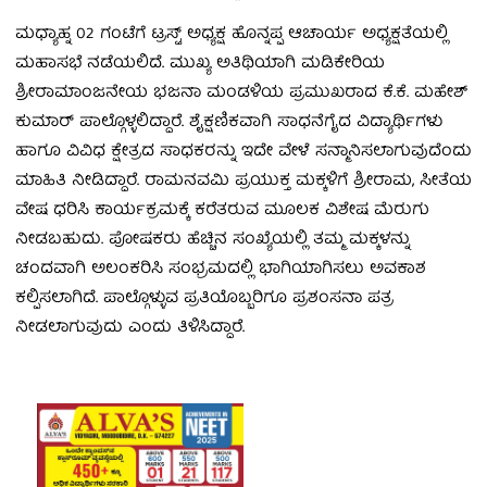
ಮಧ್ಯಾಹ್ನ 02 ಗಂಟೆಗೆ ಟ್ರಸ್ಟ್‌ ಅಧ್ಯಕ್ಷ ಹೊನ್ನಪ್ಪ ಆಚಾರ್ಯ ಅಧ್ಯಕ್ಷತೆಯಲ್ಲಿ
ಮಹಾಸಭೆ ನಡೆಯಲಿದೆ. ಮುಖ್ಯ ಅತಿಥಿಯಾಗಿ ಮಡಿಕೇರಿಯ
ಶ್ರೀರಾಮಾಂಜನೇಯ ಭಜನಾ ಮಂಡಳಿಯ ಪ್ರಮುಖರಾದ ಕೆ.ಕೆ. ಮಹೇಶ್‌
ಕುಮಾರ್‌ ಪಾಲ್ಗೊಳ್ಳಲಿದ್ದಾರೆ. ಶೈಕ್ಷಣಿಕವಾಗಿ ಸಾಧನೆಗೈದ ವಿದ್ಯಾರ್ಥಿಗಳು
ಹಾಗೂ ವಿವಿಧ ಕ್ಷೇತ್ರದ ಸಾಧಕರನ್ನು ಇದೇ ವೇಳೆ ಸನ್ಮಾನಿಸಲಾಗುವುದೆಂದು
ಮಾಹಿತಿ ನೀಡಿದ್ದಾರೆ. ರಾಮನವಮಿ ಪ್ರಯುಕ್ತ ಮಕ್ಕಳಿಗೆ ಶ್ರೀರಾಮ, ಸೀತೆಯ
ವೇಷ ಧರಿಸಿ ಕಾರ್ಯಕ್ರಮಕ್ಕೆ ಕರೆತರುವ ಮೂಲಕ ವಿಶೇಷ ಮೆರುಗು
ನೀಡಬಹುದು. ಪೋಷಕರು ಹೆಚ್ಚಿನ ಸಂಖ್ಯೆಯಲ್ಲಿ ತಮ್ಮ ಮಕ್ಕಳನ್ನು
ಚಂದವಾಗಿ ಅಲಂಕರಿಸಿ ಸಂಭ್ರಮದಲ್ಲಿ ಭಾಗಿಯಾಗಿಸಲು ಅವಕಾಶ
ಕಲ್ಪಿಸಲಾಗಿದೆ. ಪಾಲ್ಗೊಳ್ಳುವ ಪ್ರತಿಯೊಬ್ಬರಿಗೂ ಪ್ರಶಂಸನಾ ಪತ್ರ
ನೀಡಲಾಗುವುದು ಎಂದು ತಿಳಿಸಿದ್ದಾರೆ.