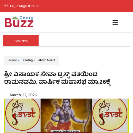
Fri, 7 August 2026
ಕೊಡಗಿನ ಯುವ ನಾಯಕ ಪೊನ್ನಣ್ಣಗೆ ಸಚಿವ ಸ್ಥಾನ..? ನಿಯೋಗದ 
FLASH NEWS
ಎದುರು ಸಿಎಂ ಡಿ.ಕೆ. ಶಿವಕುಮಾರ್ ಮಹತ್ವದ ಸುಳಿವು..!
Home
Kodagu
,
Latest News
ಶ್ರೀ ವಿನಾಯಕ ಸೇವಾ ಟ್ರಸ್ಟ್‌ ವತಿಯಿಂದ
ರಾಮನವಮಿ, ವಾರ್ಷಿಕ ಮಹಾಸಭೆ ಮಾ.26ಕ್ಕೆ
March 22, 2026