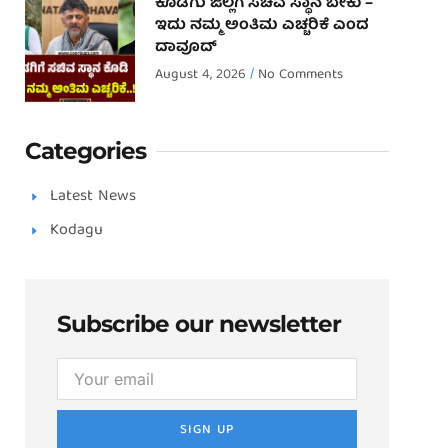
ಕೊಡಗು ಜಿಲ್ಲೆಗೆ ಸಚಿವ ಸ್ಥಾನ ಬೇಕು –
ಇದು ನಮ್ಮ ಅಂತಿಮ ಎಚ್ಚರಿಕೆ ಎಂದ
ದಾವೂದ್ ‌
August 4, 2026
No Comments
Categories
Latest News
Kodagu
Subscribe our newsletter
SIGN UP