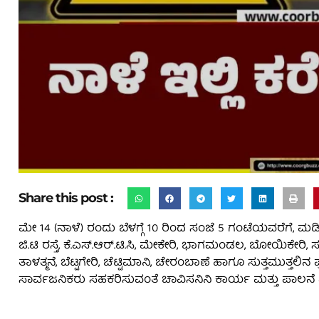
Share this post :
ಮೇ 14 (ನಾಳೆ) ರಂದು ಬೆಳಗ್ಗೆ 10 ರಿಂದ ಸಂಜೆ 5 ಗಂಟೆಯವರೆಗೆ, ಮಡಿಕೇ
ಜಿ.ಟಿ ರಸ್ತೆ, ಕೆ.ಎಸ್.ಆರ್.ಟಿ.ಸಿ, ಮೇಕೇರಿ, ಭಾಗಮಂಡಲ, ಬೋಯಿಕೇರಿ, ಸಂ
ತಾಳತ್ಮನೆ, ಬೆಟ್ಟಗೇರಿ, ಚೆಟ್ಟಿಮಾನಿ, ಚೇರಂಬಾಣೆ ಹಾಗೂ ಸುತ್ತಮುತ್ತಲಿನ ಪ
ಸಾರ್ವಜನಿಕರು ಸಹಕರಿಸುವಂತೆ ಚಾವಿಸನಿನಿ ಕಾರ್ಯ ಮತ್ತು ಪಾಲನೆ