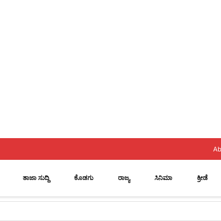
Ab
ತಾಜಾ ಸುದ್ದಿ
ಕೊಡಗು
ರಾಜ್ಯ
ಸಿನಿಮಾ
ಕ್ರೀಡೆ
 ಸ್ಥಾನ..? ನಿಯೋಗದ ಎದುರು ಸಿಎಂ ಡಿ.ಕೆ. ಶಿವಕುಮಾರ್ ಮಹತ್ವದ ಸುಳಿವು..!