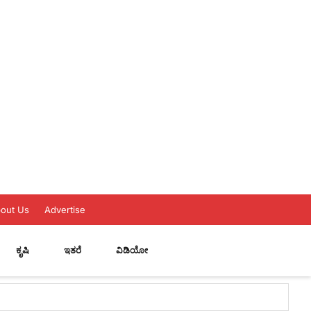
out Us
Advertise
ಕೃಷಿ
ಇತರೆ
ವಿಡಿಯೋ