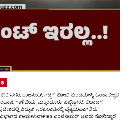
ರಿ ನಗರ, ರಾಜಸೀಟ್, ಗದ್ದಿಗೆ, ಕೋಟೆ, ಕುಂಡಮೇಸ್ತ್ರಿ, ಓಂಕಾರೇಶ್ವರ,
ಪಾಜೆ, ಗಾಳಿಬೀಡು, ಮಕ್ಕಂದೂರು, ಹೆಬ್ಬೆಟ್ಟಗೇರಿ, ಕೆ.ಬಾಡಗ,
್ರದೇಶದಲ್ಲಿ ವಿದ್ಯುತ್ ಸರಬರಾಜಿನಲ್ಲಿ ವ್ಯತ್ಯಯವಾಗಲಿದೆ.
 ವಿಭಾಗದ ಕಾರ್ಯನಿರ್ವಾಹಕ ಎಂಜಿನಿಯರ್ ಅವರು ಕೋರಿದ್ದಾರೆ.