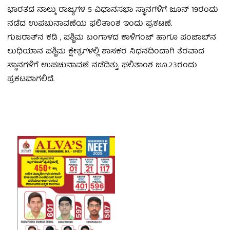
ಭಾರತದ ನಾಲ್ಕು ರಾಜ್ಯಗಳ 5 ವಿಧಾನಸಭಾ ಸ್ಥಾನಗಳಿಗೆ ಜೂನ್ 19ರಂದು
ನಡೆದ ಉಪಚುನಾವಣೆಯ ಫಲಿತಾಂಶ ಇಂದು ಪ್ರಕಟಣೆ.
ಗುಜರಾತ್‌ನ ಕಡಿ , ಪಶ್ಚಿಮ ಬಂಗಾಳದ ಕಾಳಿಗಂಜ್‌ ಹಾಗೂ ಪಂಜಾಬ್‌ನ
ಲುಧಿಯಾನ ಪಶ್ಚಿಮ ಕ್ಷೇತ್ರಗಳಲ್ಲಿ ಶಾಸ­ಕರ ನಿಧನದಿಂದಾಗಿ ತೆರವಾದ
ಸ್ಥಾನಗಳಿಗೆ ಉಪಚುನಾವಣೆ ನಡೆದಿತ್ತು. ಫ‌ಲಿತಾಂಶ ಜೂ.23ರಂದು
ಪ್ರಕಟವಾಗಲಿದೆ.