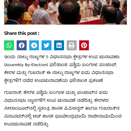
Share this post :
ಇಂದು ನಾಲ್ಕು ರಾಜ್ಯಗಳ 5 ವಿಧಾನಸಭಾ ಕ್ಷೇತ್ರಗಳ ಉಪ ಚುನಾವಣಾ
(Assembly By-Election) ಫಲಿತಾಂಶ. ಪಶ್ಚಿಮ ಬಂಗಾಳ, ಪಂಜಾಬ್,
ಕೇರಳ ಮತ್ತು ಗುಜರಾತ್ ಈ ನಾಲ್ಕು ರಾಜ್ಯಗಳ ಐದು ವಿಧಾನಸಭಾ
ಕ್ಷೇತ್ರಗಳಿಗೆ ನಡೆದ ಉಪಚುನಾವಣೆಯ ಫಲಿತಾಂಶ ಪ್ರಕಟಣೆ
ಗುಜರಾತ್, ಕೇರಳ, ಪಶ್ಚಿಮ ಬಂಗಾಳ ಮತ್ತು ಪಂಜಾಬ್‌ನ ಐದು
ವಿಧಾನಸಭಾ ಸ್ಥಾನಗಳಿಗೆ ಉಪ ಚುನಾವಣೆ ನಡೆದಿತ್ತು. ಕೇರಳದ
ನೀಲಾಂಬೂರ್‌ನಲ್ಲಿ ಸ್ವತಂತ್ರ ಶಾಸಕ ಪಿ.ವಿ.ಅನ್ವರ್‌ ಹಾಗೂ ಗುಜರಾತ್‌ನ
ವಿಸಾವದರ್‌ನಲ್ಲಿ ಆಪ್‌ ಶಾಸಕ ಭೂಪೇಂದ್ರ­ಭಾಯಿ ರಾಜೀನಾಮೆಯಿಂದ
ಉಪಚುನಾವಣೆ ನಡೆದಿತ್ತು.