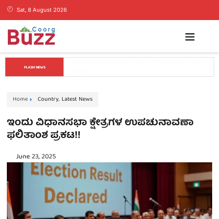
Sat, 8 August 2026
ಕಳೆದ 24 ಗಂಟೆ ಅವಧಿಯಲ್ಲಿ ಕೊಡಗಿನಲ್ಲಿ ಸುರಿದ ಮಳೆ ಮಾಹಿತಿ ಇಲ್ಲಿದೆ
FLASH NEWS
Home
Country
,
Latest News
ಇಂದು ವಿಧಾನಸಭಾ ಕ್ಷೇತ್ರಗಳ ಉಪಚುನಾವಣಾ
ಫಲಿತಾಂಶ ಪ್ರಕಟ!!
June 23, 2025