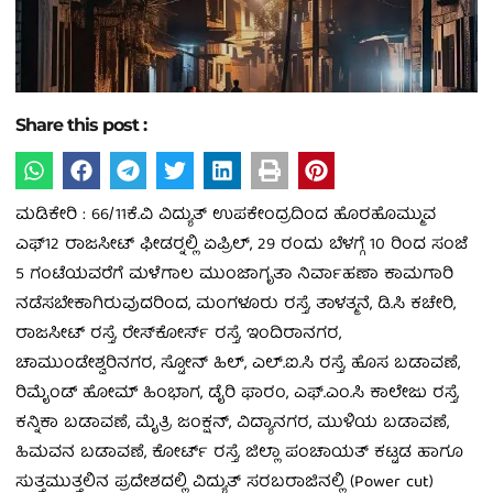
Share this post :
ಮಡಿಕೇರಿ : 66/11ಕೆ.ವಿ ವಿದ್ಯುತ್ ಉಪಕೇಂದ್ರದಿಂದ ಹೊರಹೊಮ್ಮುವ
ಎಫ್12 ರಾಜಸೀಟ್ ಫೀಡರ್‍ನಲ್ಲಿ ಏಪ್ರಿಲ್, 29 ರಂದು ಬೆಳಗ್ಗೆ 10 ರಿಂದ ಸಂಜೆ
5 ಗಂಟೆಯವರೆಗೆ ಮಳೆಗಾಲ ಮುಂಜಾಗೃತಾ ನಿರ್ವಾಹಣಾ ಕಾಮಗಾರಿ
ನಡೆಸಬೇಕಾಗಿರುವುದರಿಂದ, ಮಂಗಳೂರು ರಸ್ತೆ, ತಾಳತ್ಮನೆ, ಡಿ.ಸಿ ಕಚೇರಿ,
ರಾಜಸೀಟ್ ರಸ್ತೆ, ರೇಸ್‍ಕೋರ್ಸ್ ರಸ್ತೆ, ಇಂದಿರಾನಗರ,
ಚಾಮುಂಡೇಶ್ವರಿನಗರ, ಸ್ಟೋನ್ ಹಿಲ್, ಎಲ್.ಐ.ಸಿ ರಸ್ತೆ, ಹೊಸ ಬಡಾವಣೆ,
ರಿಮೈಂಡ್ ಹೋಮ್ ಹಿಂಭಾಗ, ಡೈರಿ ಫಾರಂ, ಎಫ್.ಎಂ.ಸಿ ಕಾಲೇಜು ರಸ್ತೆ,
ಕನ್ನಿಕಾ ಬಡಾವಣೆ, ಮೈತ್ರಿ ಜಂಕ್ಷನ್, ವಿದ್ಯಾನಗರ, ಮುಳಿಯ ಬಡಾವಣೆ,
ಹಿಮವನ ಬಡಾವಣೆ, ಕೋರ್ಟ್ ರಸ್ತೆ, ಜಿಲ್ಲಾ ಪಂಚಾಯತ್ ಕಟ್ಟಡ ಹಾಗೂ
ಸುತ್ತಮುತ್ತಲಿನ ಪ್ರದೇಶದಲ್ಲಿ ವಿದ್ಯುತ್ ಸರಬರಾಜಿನಲ್ಲಿ (Power cut)