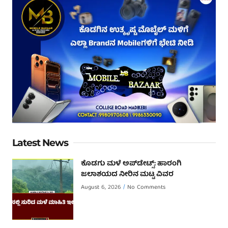
Latest News
ಕೊಡಗು ಮಳೆ ಅಪ್‌ಡೇಟ್ಸ್: ಹಾರಂಗಿ
ಜಲಾಶಯದ ನೀರಿನ ಮಟ್ಟ ವಿವರ
August 6, 2026
No Comments