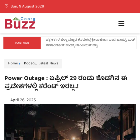
Sun, 9 August 2026
ಸರ್ಕಾರಿ ಶಾಲಾ ಮಕ್ಕಳಿಗೆ ನೋಟ್ ಬುಕ್ ವಿತರಿಸಿದ ‘ಲಿಟಲ್ ಸ್ಕಾಲರ್ಸ್ 
FLASH NEWS
ಅಕಾಡೆಮಿ’
Home
Kodagu
,
Latest News
Power Outage : ಏಪ್ರಿಲ್ 29 ರಂದು ಕೊಡಗಿನ ಈ
ಪ್ರದೇಶಗಳಲ್ಲಿ ಕರೆಂಟ್ ಇರಲ್ಲ..!
April 26, 2025