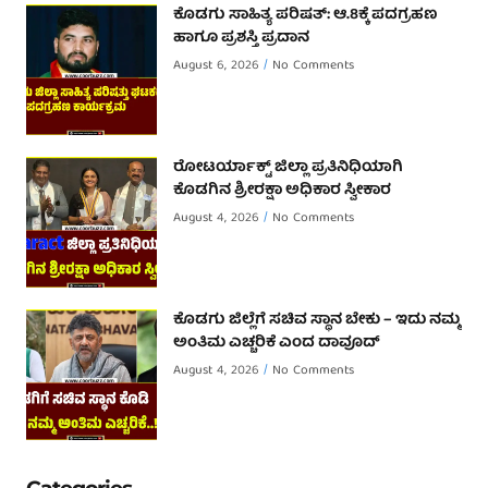
ಕೊಡಗು ಸಾಹಿತ್ಯ ಪರಿಷತ್: ಆ.8ಕ್ಕೆ ಪದಗ್ರಹಣ
ಹಾಗೂ ಪ್ರಶಸ್ತಿ ಪ್ರದಾನ
August 6, 2026
No Comments
ರೋಟರ್ಯಾಕ್ಟ್ ಜಿಲ್ಲಾ ಪ್ರತಿನಿಧಿಯಾಗಿ
ಕೊಡಗಿನ ಶ್ರೀರಕ್ಷಾ ಅಧಿಕಾರ ಸ್ವೀಕಾರ
August 4, 2026
No Comments
ಕೊಡಗು ಜಿಲ್ಲೆಗೆ ಸಚಿವ ಸ್ಥಾನ ಬೇಕು – ಇದು ನಮ್ಮ
ಅಂತಿಮ ಎಚ್ಚರಿಕೆ ಎಂದ ದಾವೂದ್ ‌
August 4, 2026
No Comments