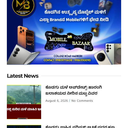
Latest News
ಕೊಡಗು ಮಳೆ ಅಪ್‌ಡೇಟ್ಸ್: ಹಾರಂಗಿ
ಜಲಾಶಯದ ನೀರಿನ ಮಟ್ಟ ವಿವರ
August 6, 2026
No Comments
ಕೊಡಗು ಸಾಹಿತ್ಯ ಪರಿಷತ್: ಆ.8ಕ್ಕೆ ಪದಗ್ರಹಣ