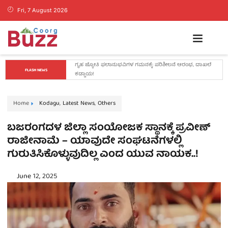
Fri, 7 August 2026
ಲಿಟಲ್ ಸ್ಕಾಲರ್ಸ್ ಅಕಾಡೆಮಿಯಲ್ಲಿ ಪಲ್ಸ್ ಪೋಲಿಯೋ ಅಭಿಯಾನಕ್ಕೆ 
FLASH NEWS
ಚಾಲನೆ
Home
Kodagu
,
Latest News
,
Others
ಬಜರಂಗದಳ ಜಿಲ್ಲಾ ಸಂಯೋಜಕ ಸ್ಥಾನಕ್ಕೆ ಪ್ರವೀಣ್‌
ರಾಜೀನಾಮೆ – ಯಾವುದೇ ಸಂಘಟನೆಗಳಲ್ಲಿ
ಗುರುತಿಸಿಕೊಳ್ಳುವುದಿಲ್ಲ ಎಂದ ಯುವ ನಾಯಕ..!
June 12, 2025