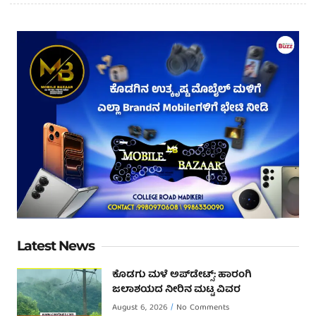
Latest News
ಕೊಡಗು ಮಳೆ ಅಪ್‌ಡೇಟ್ಸ್: ಹಾರಂಗಿ
ಜಲಾಶಯದ ನೀರಿನ ಮಟ್ಟ ವಿವರ
August 6, 2026
No Comments