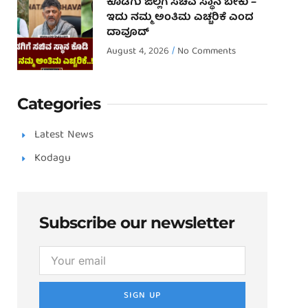
ಕೊಡಗು ಜಿಲ್ಲೆಗೆ ಸಚಿವ ಸ್ಥಾನ ಬೇಕು –
ಇದು ನಮ್ಮ ಅಂತಿಮ ಎಚ್ಚರಿಕೆ ಎಂದ
ದಾವೂದ್ ‌
August 4, 2026
No Comments
Categories
Latest News
Kodagu
Subscribe our newsletter
SIGN UP