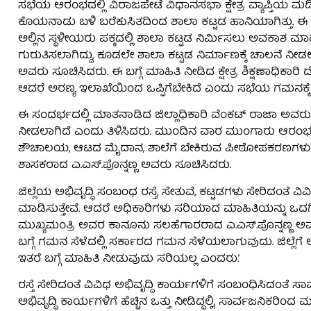
ಸಭೆಯ ಆರಂಭದಲ್ಲಿ ವಿರಾಜಪೇಟೆ ವಿಧಾನಸಭಾ ಕ್ಷೇತ್ರ ವ್ಯಾಪ್ತಿಯ ಮಡ
ಕೊಯನಾಡು ಬಳಿ ಬರೆಕುಸಿತದಿಂದ ಶಾಲಾ ಕಟ್ಟಡ ಹಾನಿಯಾಗಿತ್ತು. ಈ ಹಿನ್ನ
ಅಲ್ಲಿನ ಸ್ಥಳೀಯರು ಪಕ್ಕದಲ್ಲಿ ಶಾಲಾ ಕಟ್ಟಡ ನಿರ್ಮಿಸಲು ಅವಕಾಶ
ಗುರುತಿಸಲಾಗಿದ್ದು, ಕೂಡಲೇ ಶಾಲಾ ಕಟ್ಟಡ ನಿರ್ಮಾಣಕ್ಕೆ ಚಾಲನೆ ನೀಡಲು
ಅವರು ಸೂಚಿಸಿದರು. ಈ ಬಗ್ಗೆ ಮಾಹಿತಿ ನೀಡಿದ ಕ್ಷೇತ್ರ ಶಿಕ್ಷಣಾಧಿಕಾ
ಆದರೆ ಅರಣ್ಯ ಇಲಾಖೆಯಿಂದ ಒಪ್ಪಿಗೆಬೇಕಿದೆ ಎಂದು ಸಭೆಯ ಗಮನಕ್ಕೆ
ಈ ಸಂದರ್ಭದಲ್ಲಿ ಮಾತನಾಡಿದ ಜಿಲ್ಲಾಧಿಕಾರಿ ವೆಂಕಟ್ ರಾಜಾ ಅವರ
ನೀಡಲಾಗಿದೆ ಎಂದು ತಿಳಿಸಿದರು. ಮುಂದಿನ ವಾರ ಮುಂಗಾರು ಆರಂಭವಾಗುತ್
ಶೌಚಾಲಯ, ಆಟದ ಮೈದಾನ, ಶಾಲೆಗೆ ಬೇಕಿರುವ ಪೀಠೋಪಕರಣಗಳು ಹೀಗೆ ಇ
ಶಾಸಕರಾದ ಎ.ಎಸ್.ಪೊನ್ನಣ್ಣ ಅವರು ಸೂಚಿಸಿದರು.
ಜಿಲ್ಲೆಯ ಅಭಿವೃದ್ಧಿ ಸಂಬಂಧ ರಸ್ತೆ, ಸೇತುವೆ, ಕಟ್ಟಡಗಳು ಸೇರಿದಂತೆ ವಿ
ಮಾಡಿಸುತ್ತೇವೆ. ಆದರೆ ಅಧಿಕಾರಿಗಳು ಸರಿಯಾದ ಮಾಹಿತಿಯನ್ನು ಒದ
ಮುಖ್ಯಮಂತ್ರಿ ಅವರ ಕಾನೂನು ಸಲಹೆಗಾರರಾದ ಎ.ಎಸ್.ಪೊನ್ನಣ್ಣ ಅವರು 
ಬಗ್ಗೆ ಗಮನ ಸೆಳೆದಲ್ಲಿ ಸರ್ಕಾರದ ಗಮನ ಸೆಳೆಯಲಾಗುವುದು. ಜಿಲ್ಲೆಗೆ ಆ
ಇತರೆ ಬಗ್ಗೆ ಮಾಹಿತಿ ನೀಡುವುದು ಸರಿಯಲ್ಲ ಎಂದರು.’
ರಸ್ತೆ ಸೇರಿದಂತೆ ವಿವಿಧ ಅಭಿವೃದ್ದಿ ಕಾರ್ಯಗಳಿಗೆ ಸಂಬಂಧಿಸಿದಂತೆ ಸಾರ
ಅಭಿವೃದ್ಧಿ ಕಾರ್ಯಗಳಿಗೆ ಹೆಚ್ಚಿನ ಒತ್ತು ನೀಡಿದ್ದಲ್ಲಿ, ಸಾರ್ವಜನಿಕರಿ