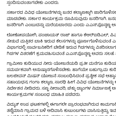
ಸ್ಪಂದಿಸುವಂತಾಗಬೇಕು ಎಂದರು.
ಸರ್ಕಾರದ ವಿವಿಧ ಯೋಜನೆಗಳನ್ನು ಜನರ ಕಲ್ಯಾಣಕ್ಕಾಗಿ ಜಾರಿಗೊಳಿಸ
ಮಾಡಬೇಕು. ಸರ್ಕಾರ ಕಾರ್ಯಕ್ರಮ ರೂಪಿಸುವುದು ಜನರಿಗಾಗಿ. ಜನಪ್ರತಿ
ಜನರಿಗಾಗಿ ಎಂಬುದನ್ನು ಮರೆಯಬಾರದು ಎಂದು ಎ.ಎಸ್.ಪೊನ್ನಣ್ಣ ಅವರ
ಲೋಕೋಪಯೋಗಿ, ಪಂಚಾಯತ್ ರಾಜ್ ಹಾಗೂ ಕೆಆರ್‍ಐಡಿಎಲ್, ಪಿಎಂಜಿಎ
ಸೇತುವೆ ಮತ್ತಿತರ ಬಾಕಿ ಇರುವ ಕೆಲಸಗಳನ್ನು ಪೂರ್ಣಗೊಳಿಸುವಂತೆ ಎ
ವಿಭಾಗದಲ್ಲಿ ಸಾರ್ವಜನಿಕರಿಗೆ ಬೇಡಿಕೆ ಇರುವ ಗಿಡಗಳನ್ನು ವಿತರಿಸಲಾಗುತ
ಗಿಡಗಳ ವಿತರಣೆಗೆ ಕ್ರಮವಹಿಸುವಂತೆ ಎ.ಎಸ್.ಪೊನ್ನಣ್ಣ ಅವರು ಸಲಹೆ
ಗ್ರಾಮೀಣ ಕುಡಿಯುವ ನೀರು ಯೋಜನೆಯಡಿ ಪ್ರತೀ ಮನೆಗೂ ಕುಡಿಯು
ಸಮರ್ಪಕವಾಗಿ ಅನುಷ್ಠಾನಗೊಳಿಸಬೇಕು. ಹಾಗೆಯೇ ಬಹುಗ್ರಾಮ ಕು
ಜಲಜೀವನ್ ಮಿಷನ್ ಯೋಜನೆ ಸಂಬಂಧಿಸಿದಂತೆ ಪ್ರತ್ಯೇಕ ಸಭೆ ಆಹ್ವಾನಿ
ಸಹಾಯಧನ, ಗಂಗಾ ಕಲ್ಯಾಣ, ಸಾರಥಿ ಹೀಗೆ ವಿವಿಧ ಯೋಜನೆಗಳನ್ನು ಅ
ನಿರ್ದೇಶನ ನೀಡಿದರು. ಸಣ್ಣ ನೀರಾವರಿ, ಚೆಕ್ಕು ಡ್ಯಾಂಗಳ ನಿರ್ಮಾಣಕ್
ಕಾರ್ಯಕ್ರಮಗಳ ಸಂಬಂಧ ಮಾಹಿತಿ ಪಡೆದರು.
ವಿದ್ಯುತ್ ಉಪ ಘಟಕಗಳಲ್ಲಿ ಈಗಾಗಲೇ ಪ್ರಾರಂಭವಾಗಿರುವ ಕಾಮಗ
ತಣ್ಣಿಮಾನಿ ಗ್ರಾಮದ ಬಳಿ ಆದಿವಾಸಿ ಕುಟುಂಬಗಳು ವಾಸಿಸುತ್ತಿದ್ದು, ಇವರ