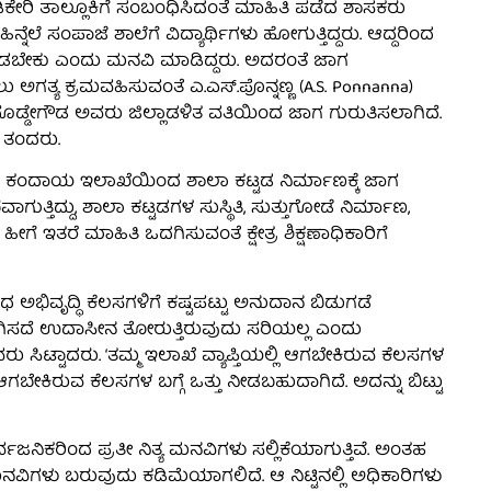
ಿಕೇರಿ ತಾಲ್ಲೂಕಿಗೆ ಸಂಬಂಧಿಸಿದಂತೆ ಮಾಹಿತಿ ಪಡೆದ ಶಾಸಕರು
ೆಲೆ ಸಂಪಾಜೆ ಶಾಲೆಗೆ ವಿದ್ಯಾರ್ಥಿಗಳು ಹೋಗುತ್ತಿದ್ದರು. ಆದ್ದರಿಂದ
 ಮಾಡಬೇಕು ಎಂದು ಮನವಿ ಮಾಡಿದ್ದರು. ಅದರಂತೆ ಜಾಗ
 ಅಗತ್ಯ ಕ್ರಮವಹಿಸುವಂತೆ ಎ.ಎಸ್.ಪೊನ್ನಣ್ಣ (A.S. Ponnanna)
ರಿ ದೊಡ್ಡೇಗೌಡ ಅವರು ಜಿಲ್ಲಾಡಳಿತ ವತಿಯಿಂದ ಜಾಗ ಗುರುತಿಸಲಾಗಿದೆ.
 ತಂದರು.
ು ಕಂದಾಯ ಇಲಾಖೆಯಿಂದ ಶಾಲಾ ಕಟ್ಟಡ ನಿರ್ಮಾಣಕ್ಕೆ ಜಾಗ
ತಿದ್ದು, ಶಾಲಾ ಕಟ್ಟಡಗಳ ಸುಸ್ಥಿತಿ, ಸುತ್ತುಗೋಡೆ ನಿರ್ಮಾಣ,
ತರೆ ಮಾಹಿತಿ ಒದಗಿಸುವಂತೆ ಕ್ಷೇತ್ರ ಶಿಕ್ಷಣಾಧಿಕಾರಿಗೆ
ವಿಧ ಅಭಿವೃದ್ಧಿ ಕೆಲಸಗಳಿಗೆ ಕಷ್ಟಪಟ್ಟು ಅನುದಾನ ಬಿಡುಗಡೆ
ಗಿಸದೆ ಉದಾಸೀನ ತೋರುತ್ತಿರುವುದು ಸರಿಯಲ್ಲ ಎಂದು
ಸಿಟ್ಟಾದರು. ‘ತಮ್ಮ ಇಲಾಖೆ ವ್ಯಾಪ್ತಿಯಲ್ಲಿ ಆಗಬೇಕಿರುವ ಕೆಲಸಗಳ
ಗಬೇಕಿರುವ ಕೆಲಸಗಳ ಬಗ್ಗೆ ಒತ್ತು ನೀಡಬಹುದಾಗಿದೆ. ಅದನ್ನು ಬಿಟ್ಟು
್ವಜನಿಕರಿಂದ ಪ್ರತೀ ನಿತ್ಯ ಮನವಿಗಳು ಸಲ್ಲಿಕೆಯಾಗುತ್ತಿವೆ. ಅಂತಹ
ಂದ ಮನವಿಗಳು ಬರುವುದು ಕಡಿಮೆಯಾಗಲಿದೆ. ಆ ನಿಟ್ಟಿನಲ್ಲಿ ಅಧಿಕಾರಿಗಳು