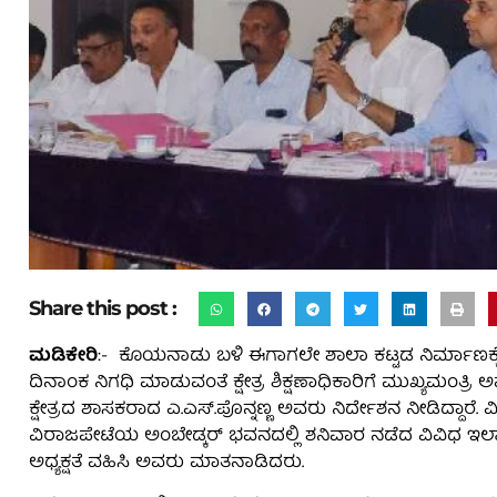
Share this post :
ಮಡಿಕೇರಿ
:- ಕೊಯನಾಡು ಬಳಿ ಈಗಾಗಲೇ ಶಾಲಾ ಕಟ್ಟಡ ನಿರ್ಮಾಣಕ್ಕ
ದಿನಾಂಕ ನಿಗಧಿ ಮಾಡುವಂತೆ ಕ್ಷೇತ್ರ ಶಿಕ್ಷಣಾಧಿಕಾರಿಗೆ ಮುಖ್ಯಮ
ಕ್ಷೇತ್ರದ ಶಾಸಕರಾದ ಎ.ಎಸ್.ಪೊನ್ನಣ್ಣ ಅವರು ನಿರ್ದೇಶನ ನೀಡಿದ್ದಾರೆ. ವ
ವಿರಾಜಪೇಟೆಯ ಅಂಬೇಡ್ಕರ್ ಭವನದಲ್ಲಿ ಶನಿವಾರ ನಡೆದ ವಿವಿಧ ಇಲಾಖ
ಅಧ್ಯಕ್ಷತೆ ವಹಿಸಿ ಅವರು ಮಾತನಾಡಿದರು.