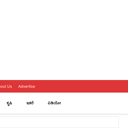
out Us
Advertise
ಕೃಷಿ
ಇತರೆ
ವಿಡಿಯೋ