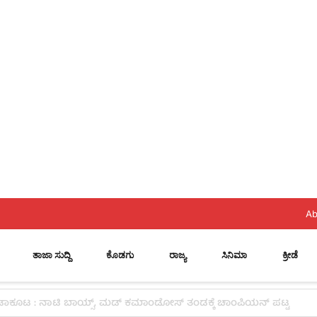
Ab
ತಾಜಾ ಸುದ್ದಿ
ಕೊಡಗು
ರಾಜ್ಯ
ಸಿನಿಮಾ
ಕ್ರೀಡೆ
ೆಗಳಿಂದ ಉದ್ಯಮ ಯಶಸ್ವಿಯಾಗುವುದಿಲ್ಲ: ವೇಣು ಶರ್ಮಾ