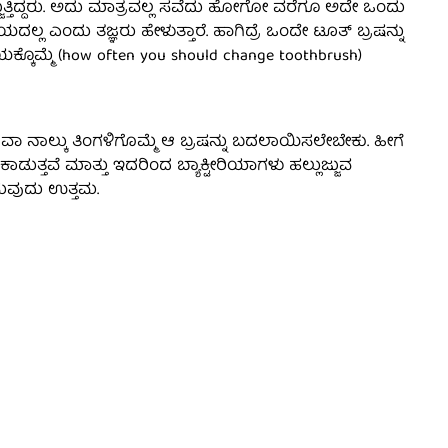
್ಲುಜ್ಜುತ್ತಿದ್ದರು. ಅದು ಮಾತ್ರವಲ್ಲ ಸವೆದು ಹೋಗೋ ವರೆಗೂ ಅದೇ ಒಂದು
್ಳೆಯದಲ್ಲ ಎಂದು ತಜ್ಞರು ಹೇಳುತ್ತಾರೆ. ಹಾಗಿದ್ರೆ ಒಂದೇ ಟೂತ್‌ ಬ್ರಷನ್ನು
ಮಯಕ್ಕೊಮ್ಮೆ (how often you should change toothbrush)
ವಾ ನಾಲ್ಕು ತಿಂಗಳಿಗೊಮ್ಮೆ ಆ ಬ್ರಷನ್ನು ಬದಲಾಯಿಸಲೇಬೇಕು. ಹೀಗೆ
ುತ್ತವೆ ಮಾತ್ತು ಇದರಿಂದ ಬ್ಯಾಕ್ಟೀರಿಯಾಗಳು ಹಲ್ಲುಜ್ಜುವ
ಳಸುವುದು ಉತ್ತಮ.