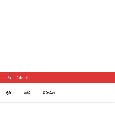
out Us
Advertise
ಕೃಷಿ
ಇತರೆ
ವಿಡಿಯೋ