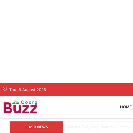
Thu, 6 August 2026
HOME
FLASH NEWS
ಕೊಡಗಿನ ಯುವ ನಾಯಕ ಪೊನ್ನಣ್ಣಗೆ ಸಚಿವ