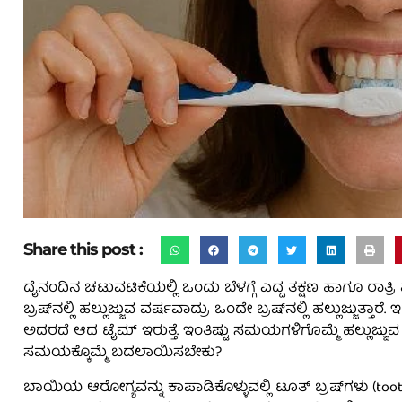
Share this post :
ದೈನಂದಿನ ಚಟುವಟಿಕೆಯಲ್ಲಿ ಒಂದು ಬೆಳಗ್ಗೆ ಎದ್ದ ತಕ್ಷಣ ಹಾಗೂ ರಾತ್
ಬ್ರಷ್‌ನಲ್ಲಿ ಹಲ್ಲುಜ್ಜುವ ವರ್ಷವಾದ್ರು ಒಂದೇ ಬ್ರಷ್‌ನಲ್ಲಿ ಹಲ್ಲುಜ್ಜುತ್ತಾ
ಅದರದೆ ಆದ ಟೈಮ್‌ ಇರುತ್ತೆ. ಇಂತಿಷ್ಟು ಸಮಯಗಳಿಗೊಮ್ಮೆ ಹಲ್ಲುಜ್ಜುವ 
ಸಮಯಕ್ಕೊಮ್ಮೆ ಬದಲಾಯಿಸಬೇಕು?
ಬಾಯಿಯ ಆರೋಗ್ಯವನ್ನು ಕಾಪಾಡಿಕೊಳ್ಳುವಲ್ಲಿ ಟೂತ್‌ ಬ್ರಷ್‌ಗಳು (tooth