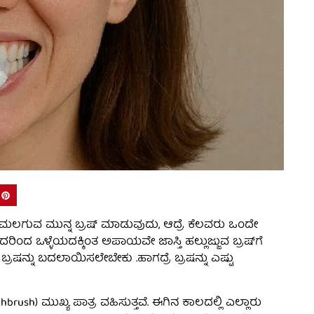
ರಿ ಮಲಗುವ ಮುನ್ನ ಬ್ರಷ್‌ ಮಾಡುವುದು, ಆದ್ರೆ ಕೆಲವರು ಒಂದೇ
ರೆ. ಇದರಿಂದ ಒಳ್ಳೆಯದಕ್ಕಿಂತ ಅಪಾಯವೇ ಜಾಸ್ತಿ ಹಲ್ಲುಜ್ಜುವ ಬ್ರಷ್‌ಗೆ
ಬ್ರಷನ್ನು ಬದಲಾಯಿಸಲೇಬೇಕು .ಹಾಗದ್ರೆ ಬ್ರಷನ್ನು ಎಷ್ಟು
brush) ಮುಖ್ಯ ಪಾತ್ರ ವಹಿಸುತ್ತವೆ. ಈಗಿನ ಕಾಲದಲ್ಲಿ ಎಲ್ಲಾರು