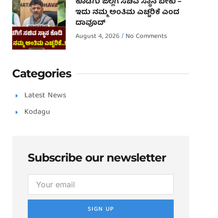
ಕೊಡಗು ಜಿಲ್ಲೆಗೆ ಸಚಿವ ಸ್ಥಾನ ಬೇಕು –
ಇದು ನಮ್ಮ ಅಂತಿಮ ಎಚ್ಚರಿಕೆ ಎಂದ
ದಾವೂದ್ ‌
August 4, 2026
No Comments
Categories
Latest News
Kodagu
Subscribe our newsletter
SIGN UP