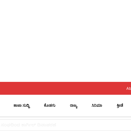
Ab
ತಾಜಾ ಸುದ್ದಿ
ಕೊಡಗು
ರಾಜ್ಯ
ಸಿನಿಮಾ
ಕ್ರೀಡೆ
 ಸ್ಥಾನ..? ನಿಯೋಗದ ಎದುರು ಸಿಎಂ ಡಿ.ಕೆ. ಶಿವಕುಮಾರ್ ಮಹತ್ವದ ಸುಳಿವು..!