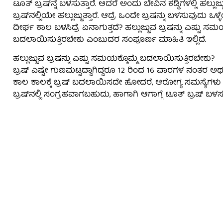
ಟೂತ್‌ ಬ್ರಷ್‌ನ್ನೆ ಬಳಸುತ್ತಾರೆ. ಆದರೆ ಅಂದು ಬೇವಿನ ಕಡ್ಡಿಗಳಲ್ಲಿ ಹಲ
ಬ್ರಷ್‌ನಲ್ಲಿಯೇ ಹಲ್ಲುಜ್ಜುತ್ತಾರೆ. ಆದ್ರೆ ಒಂದೇ ಬ್ರಷನ್ನು ಬಳಸುವುದು ಒಳ
ದೀರ್ಘ ಕಾಲ ಬಳಸಿದ್ರೆ ಏನಾಗುತ್ತದೆ? ಹಲ್ಲುಜ್ಜುವ ಬ್ರಷನ್ನು ಎಷ್ಟು ಸ
ಬದಲಾಯಿಸುತ್ತಿರಬೇಕು ಎಂಬುದರ ಸಂಪೂರ್ಣ ಮಾಹಿತಿ ಇಲ್ಲಿದೆ.
ಹಲ್ಲುಜ್ಜುವ ಬ್ರಷನ್ನು ಎಷ್ಟು ಸಮಯಕ್ಕೊಮ್ಮೆ ಬದಲಾಯಿಸುತ್ತಿರಬೇಕು?
ಬ್ರಷ್ ಎಷ್ಟೇ ಗುಣಮಟ್ಟದ್ದಾಗಿದ್ದರೂ 12 ರಿಂದ 16 ವಾರಗಳ ನಂತರ ಅಥ
ಕಾಲ ಕಾಲಕ್ಕೆ ಬ್ರಷ್‌ ಬದಲಾಯಿಸದೇ ಹೋದರೆ, ಆರೋಗ್ಯ ಸಮಸ್ಯೆಗಳು ಕಾಡ
ಬ್ರಷ್‌ನಲ್ಲಿ ಸಂಗ್ರಹವಾಗಬಹುದು, ಹಾಗಾಗಿ ಆಗಾಗ್ಗೆ ಟೂತ್‌ ಬ್ರಷ್‌ ಬ