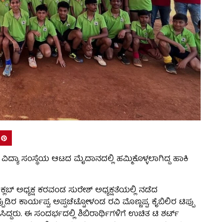
ಿದ್ಯಾ ಸಂಸ್ಥೆಯ ಆಟದ ಮೈದಾನದಲ್ಲಿ ಹಮ್ಮಿಕೊಳ್ಳಲಾಗಿದ್ದ ಹಾಕಿ
 ಅಧ್ಯಕ್ಷ ಕರವಂಡ ಸುರೇಶ್ ಅಧ್ಯಕ್ಷತೆಯಲ್ಲಿ ನಡೆದ
ಿರ ಕಾರ್ಯಪ್ಪ, ಅಪ್ಪಚೆಟ್ಟೋಳಂಡ ರವಿ ಮೊಣ್ಣಪ್ಪ, ಕೈಬಿಲಿರ ಟಿಪ್ಪು
್ದರು. ಈ ಸಂದರ್ಭದಲ್ಲಿ ಶಿಬಿರಾರ್ಥಿಗಳಿಗೆ ಉಚಿತ ಟಿ ಶರ್ಟ್