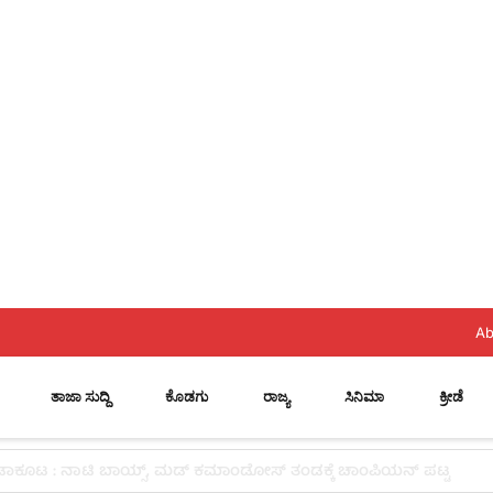
Ab
ತಾಜಾ ಸುದ್ದಿ
ಕೊಡಗು
ರಾಜ್ಯ
ಸಿನಿಮಾ
ಕ್ರೀಡೆ
ೆಗಳಿಂದ ಉದ್ಯಮ ಯಶಸ್ವಿಯಾಗುವುದಿಲ್ಲ: ವೇಣು ಶರ್ಮಾ