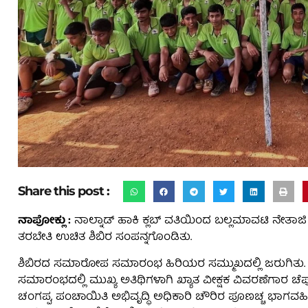
Share this post :
ನಾಪೋಕ್ಲು :
ನಾಲ್ನಾಡ್ ಹಾಕಿ ಕ್ಲಬ್ ವತಿಯಿಂದ ಬಲ್ಲಮಾವಟಿ ನೇತಾಜಿ ವ
ತರಬೇತಿ ಉಚಿತ ಶಿಬಿರ ಸಂಪನ್ನಗೊಂಡಿತು.
ಶಿಬಿರದ ಸಮಾರೋಪ ಸಮಾರಂಭ ಹಿರಿಯರ ಸಮ್ಮುಖದಲ್ಲಿ ಜರುಗಿತು. ಕ್ಲಬ್
ಸಮಾರಂಭದಲ್ಲಿ ಮುಖ್ಯ ಅತಿಥಿಗಳಾಗಿ ಖ್ಯಾತ ವೀಕ್ಷಕ ವಿವರಣೆಗಾರ ಚೆಪ್ಪುಡ
ಚಂಗಪ್ಪ, ಪಂಚಾಯಿತಿ ಅಭಿವೃದ್ಧಿ ಅಧಿಕಾರಿ ಚೌರಿರ ಪೂಣಚ್ಚ ಭಾಗವಹಿಸಿದ