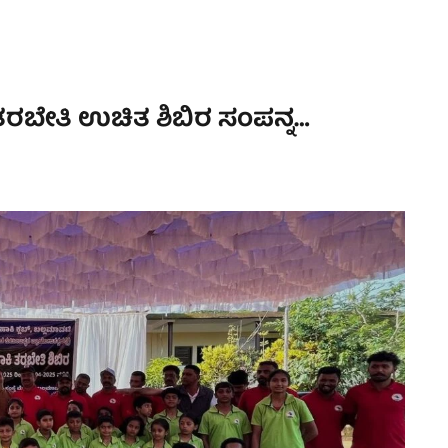
ಕಿ ತರಬೇತಿ ಉಚಿತ ಶಿಬಿರ ಸಂಪನ್ನ…