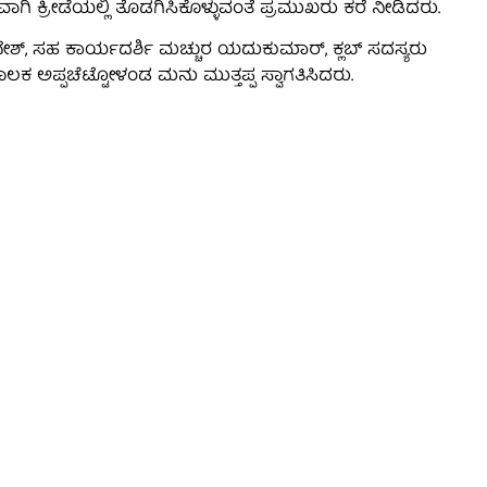
ವಾಗಿ ಕ್ರೀಡೆಯಲ್ಲಿ ತೊಡಗಿಸಿಕೊಳ್ಳುವಂತೆ ಪ್ರಮುಖರು ಕರೆ ನೀಡಿದರು.
ಿನೇಶ್, ಸಹ ಕಾರ್ಯದರ್ಶಿ ಮಚ್ಚುರ ಯದುಕುಮಾರ್, ಕ್ಲಬ್ ಸದಸ್ಯರು
ಚಾಲಕ ಅಪ್ಪಚೆಟ್ಟೋಳಂಡ ಮನು ಮುತ್ತಪ್ಪ ಸ್ವಾಗತಿಸಿದರು.