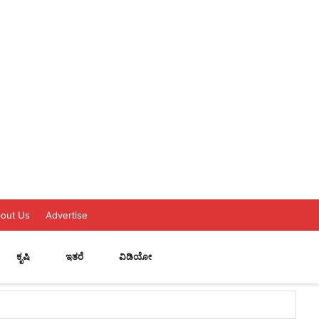
out Us
Advertise
ಕೃಷಿ
ಇತರೆ
ವಿಡಿಯೋ