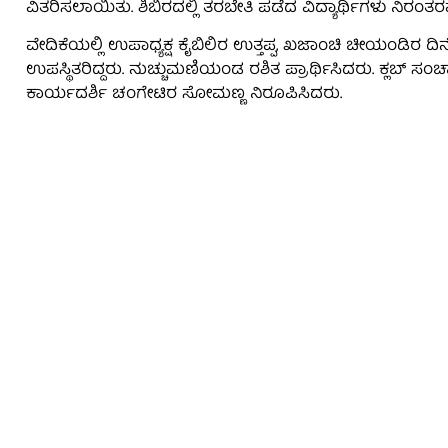
ವಿತರಿಸಲಾಯಿತು. ಶಿಬಿರದಲ್ಲಿ ತರಬೇತಿ ಪಡೆದ ವಿದ್ಯಾರ್ಥಿಗಳು ನಿರಂತರ
ವೇದಿಕೆಯಲ್ಲಿ ಉಪಾಧ್ಯಕ್ಷ ಕೈಬಿಲಿರ ಉತ್ತಪ್ಪ, ಖಜಾಂಚಿ ಚೀಯಂಡಿರ ದ
ಉಪಸ್ಥಿತರಿದ್ದರು. ನುಚ್ಚುಮಣಿಯಂಡ ರಶಿತ ಪ್ರಾರ್ಥಿಸಿದರು. ಕ್ಲಬ್ ಸಂ
ಕಾರ್ಯದರ್ಶಿ ಚಂಗೇಟಿರ ಸೋಮಣ್ಣ ನಿರೂಪಿಸಿದರು.