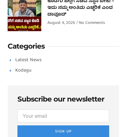
ಕೊಡಗು ಜಿಲ್ಲೆಗೆ ಸಚಿವ ಸ್ಥಾನ ಬೇಕು –
ಇದು ನಮ್ಮ ಅಂತಿಮ ಎಚ್ಚರಿಕೆ ಎಂದ
ದಾವೂದ್ ‌
August 4, 2026
No Comments
Categories
Latest News
Kodagu
Subscribe our newsletter
SIGN UP