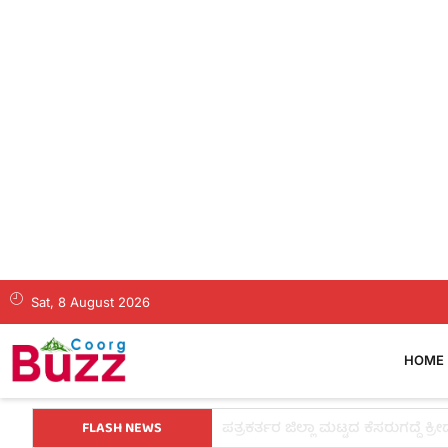
Sat, 8 August 2026
HOME
FLASH NEWS
ತಂತ್ರವೇ ಯಶಸ್ಸಿನ ಮೂಲ, ಕೇವಲ ಕಲ್ಪನ