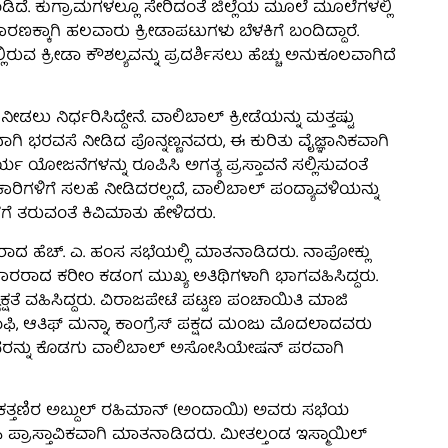
ಂಡಿದೆ. ಕುಗ್ರಾಮಗಳಲ್ಲೂ ಸೇರಿದಂತೆ ಜಿಲ್ಲೆಯ ಮೂಲೆ ಮೂಲೆಗಳಲ್ಲಿ
ರಣಕ್ಕಾಗಿ ಹಲವಾರು ಕ್ರೀಡಾಪಟುಗಳು ಬೆಳಕಿಗೆ ಬಂದಿದ್ದಾರೆ.
ರುವ ಕ್ರೀಡಾ ಕೌಶಲ್ಯವನ್ನು ಪ್ರದರ್ಶಿಸಲು ಹೆಚ್ಚು ಅನುಕೂಲವಾಗಿದೆ
ಹ ನೀಡಲು ನಿರ್ಧರಿಸಿದ್ದೇನೆ. ವಾಲಿಬಾಲ್ ಕ್ರೀಡೆಯನ್ನು ಮತ್ತಷ್ಟು
ಗಿ ಭರವಸೆ ನೀಡಿದ ಪೊನ್ನಣ್ಣನವರು, ಈ ಕುರಿತು ವೈಜ್ಞಾನಿಕವಾಗಿ
 ಯೋಜನೆಗಳನ್ನು ರೂಪಿಸಿ ಅಗತ್ಯ ಪ್ರಸ್ತಾವನೆ ಸಲ್ಲಿಸುವಂತೆ
ಳಿಗೆ ಸಲಹೆ ನೀಡಿದರಲ್ಲದೆ, ವಾಲಿಬಾಲ್ ಪಂದ್ಯಾವಳಿಯನ್ನು
ೆ ತರುವಂತೆ ಕಿವಿಮಾತು ಹೇಳಿದರು.
್ಯಕ್ಷರಾದ ಹೆಚ್. ಎ. ಹಂಸ ಸಭೆಯಲ್ಲಿ ಮಾತನಾಡಿದರು. ನಾಪೋಕ್ಲು
ಆಟಗಾರರಾದ ಕರೀಂ ಕಡಂಗ ಮುಖ್ಯ ಅತಿಥಿಗಳಾಗಿ ಭಾಗವಹಿಸಿದ್ದರು.
ತೆ ವಹಿಸಿದ್ದರು. ವಿರಾಜಪೇಟೆ ಪಟ್ಟಣ ಪಂಚಾಯಿತಿ ಮಾಜಿ
ಿ, ಆತಿಫ್ ಮನ್ನಾ, ಕಾಂಗ್ರೆಸ್ ಪಕ್ಷದ ಮಂಜು ಮೊದಲಾದವರು
ಣ್ಣ ಅವರನ್ನು ಕೊಡಗು ವಾಲಿಬಾಲ್ ಅಸೋಸಿಯೇಷನ್ ಪರವಾಗಿ
 ಕತ್ತಣಿರ ಅಬ್ದುಲ್ ರಹಿಮಾನ್ (ಅಂದಾಯಿ) ಅವರು ಸಭೆಯ
 ಪ್ರಾಸ್ತಾವಿಕವಾಗಿ ಮಾತನಾಡಿದರು. ಮೀತಲ್ತಂಡ ಇಸ್ಮಾಯಿಲ್