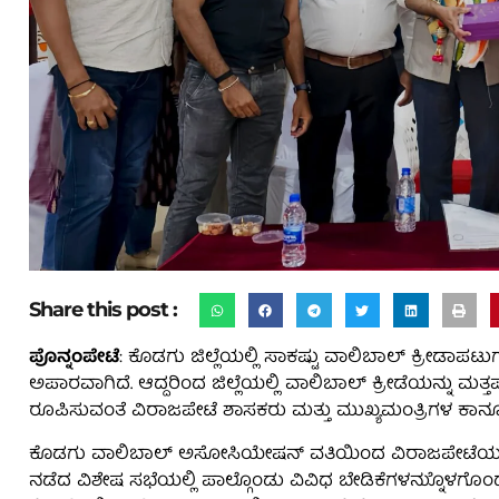
Share this post :
ಪೊನ್ನಂಪೇಟೆ
: ಕೊಡಗು ಜಿಲ್ಲೆಯಲ್ಲಿ ಸಾಕಷ್ಟು ವಾಲಿಬಾಲ್ ಕ್ರೀಡಾಪಟುಗ
ಅಪಾರವಾಗಿದೆ. ಆದ್ದರಿಂದ ಜಿಲ್ಲೆಯಲ್ಲಿ ವಾಲಿಬಾಲ್ ಕ್ರೀಡೆಯನ್ನು ಮತ
ರೂಪಿಸುವಂತೆ ವಿರಾಜಪೇಟೆ ಶಾಸಕರು ಮತ್ತು ಮುಖ್ಯಮಂತ್ರಿಗಳ ಕಾನೂನು 
ಕೊಡಗು ವಾಲಿಬಾಲ್ ಅಸೋಸಿಯೇಷನ್ ವತಿಯಿಂದ ವಿರಾಜಪೇಟೆಯ
ನಡೆದ ವಿಶೇಷ ಸಭೆಯಲ್ಲಿ ಪಾಲ್ಗೊಂಡು ವಿವಿಧ ಬೇಡಿಕೆಗಳನ್ನುೊಳಗೊಂ