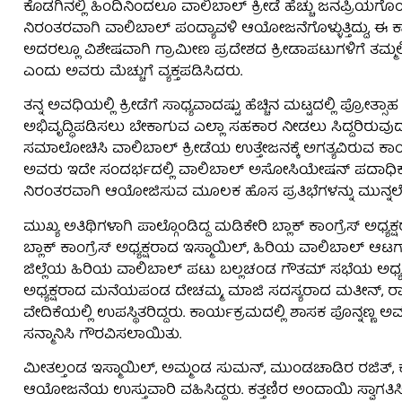
ಕೊಡಗಿನಲ್ಲಿ ಹಿಂದಿನಿಂದಲೂ ವಾಲಿಬಾಲ್ ಕ್ರೀಡೆ ಹೆಚ್ಚು ಜನಪ್ರಿಯಗೊ
ನಿರಂತರವಾಗಿ ವಾಲಿಬಾಲ್ ಪಂದ್ಯಾವಳಿ ಆಯೋಜನೆಗೊಳ್ಳುತ್ತಿದ್ದು, ಈ ಕಾ
ಅದರಲ್ಲೂ ವಿಶೇಷವಾಗಿ ಗ್ರಾಮೀಣ ಪ್ರದೇಶದ ಕ್ರೀಡಾಪಟುಗಳಿಗೆ ತಮ್ಮಲ್ಲಿ
ಎಂದು ಅವರು ಮೆಚ್ಚುಗೆ ವ್ಯಕ್ತಪಡಿಸಿದರು.
ತನ್ನ ಅವಧಿಯಲ್ಲಿ ಕ್ರೀಡೆಗೆ ಸಾಧ್ಯವಾದಷ್ಟು ಹೆಚ್ಚಿನ ಮಟ್ಟದಲ್ಲಿ ಪ್ರೋತ್ಸಾ
ಅಭಿವೃದ್ಧಿಪಡಿಸಲು ಬೇಕಾಗುವ ಎಲ್ಲಾ ಸಹಕಾರ ನೀಡಲು ಸಿದ್ದರಿರುವುದಾ
ಸಮಾಲೋಚಿಸಿ ವಾಲಿಬಾಲ್ ಕ್ರೀಡೆಯ ಉತ್ತೇಜನಕ್ಕೆ ಅಗತ್ಯವಿರುವ ಕಾರ್ಯ
ಅವರು ಇದೇ ಸಂದರ್ಭದಲ್ಲಿ ವಾಲಿಬಾಲ್ ಅಸೋಸಿಯೇಷನ್ ಪದಾಧಿಕಾರಿಗ
ನಿರಂತರವಾಗಿ ಆಯೋಜಿಸುವ ಮೂಲಕ ಹೊಸ ಪ್ರತಿಭೆಗಳನ್ನು ಮುನ್ನಲೆಗ
ಮುಖ್ಯ ಅತಿಥಿಗಳಾಗಿ ಪಾಲ್ಗೊಂಡಿದ್ದ ಮಡಿಕೇರಿ ಬ್ಲಾಕ್ ಕಾಂಗ್ರೆಸ್ ಅಧ
ಬ್ಲಾಕ್ ಕಾಂಗ್ರೆಸ್ ಅಧ್ಯಕ್ಷರಾದ ಇಸ್ಮಾಯಿಲ್, ಹಿರಿಯ ವಾಲಿಬಾಲ್ 
ಜಿಲ್ಲೆಯ ಹಿರಿಯ ವಾಲಿಬಾಲ್ ಪಟು ಬಲ್ಲಚಂಡ ಗೌತಮ್ ಸಭೆಯ ಅಧ್ಯಕ್ಷ
ಅಧ್ಯಕ್ಷರಾದ ಮನೆಯಪಂಡ ದೇಚಮ್ಮ, ಮಾಜಿ ಸದಸ್ಯರಾದ ಮತೀನ್, ರಾಫ
ವೇದಿಕೆಯಲ್ಲಿ ಉಪಸ್ಥಿತರಿದ್ದರು. ಕಾರ್ಯಕ್ರಮದಲ್ಲಿ ಶಾಸಕ ಪೊನ್ನ
ಸನ್ಮಾನಿಸಿ ಗೌರವಿಸಲಾಯಿತು.
ಮೀತಲ್ತಂಡ ಇಸ್ಮಾಯಿಲ್, ಅಮ್ಮಂಡ ಸುಮನ್, ಮುಂಡಚಾಡಿರ ರಜಿತ್,
ಆಯೋಜನೆಯ ಉಸ್ತುವಾರಿ ವಹಿಸಿದ್ದರು. ಕತ್ತಣಿರ ಅಂದಾಯಿ ಸ್ವಾಗತಿಸಿ