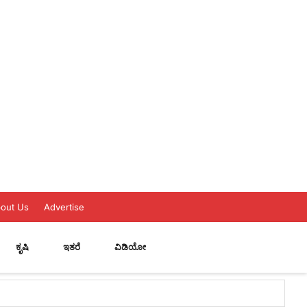
out Us
Advertise
ಕೃಷಿ
ಇತರೆ
ವಿಡಿಯೋ