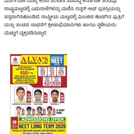
ಮಾರ್ಗದರ್ಶನದಲ್ಲಿ ಕಠಿಣ ತರಬೇತಿ ಪಡೆದಿದ್ದ ಕರ್ನಾಟಕ ತಂಡವು,
ರಾಷ್ಟ್ರಮಟ್ಟದಲ್ಲಿ ಎದುರಾಳಿಗಳನ್ನು ಮಣಿಸಿ ರನ್ನರ್-ಅಪ್ ಪ್ರಶಸ್ತಿಯನ್ನು
ತನ್ನದಾಗಿಸಿಕೊಂಡಿದೆ. ರಾಷ್ಟ್ರೀಯ ಮಟ್ಟದಲ್ಲಿ ಮಿಂಚಿದ ಕೊಡಗಿನ ಪುತ್ರಿಗೆ
ಮತ್ತು ತಂಡದ ಸಾಧನೆಗೆ ಕ್ರೀಡಾಭಿಮಾನಿಗಳು ಹಾಗೂ ಸ್ಥಳೀಯರು
ಮೆಚ್ಚುಗೆ ವ್ಯಕ್ತಪಡಿಸಿದ್ದಾರೆ.