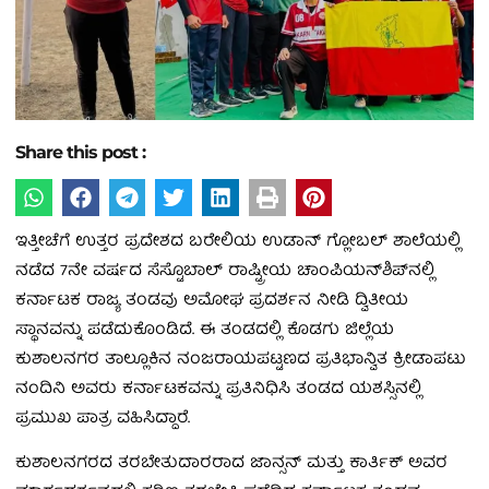
Share this post :
ಇತ್ತೀಚೆಗೆ ಉತ್ತರ ಪ್ರದೇಶದ ಬರೇಲಿಯ ಉಡಾನ್ ಗ್ಲೋಬಲ್ ಶಾಲೆಯಲ್ಲಿ
ನಡೆದ 7ನೇ ವರ್ಷದ ಸೆಸ್ಟೊಬಾಲ್ ರಾಷ್ಟ್ರೀಯ ಚಾಂಪಿಯನ್‌ಶಿಪ್‌ನಲ್ಲಿ
ಕರ್ನಾಟಕ ರಾಜ್ಯ ತಂಡವು ಅಮೋಘ ಪ್ರದರ್ಶನ ನೀಡಿ ದ್ವಿತೀಯ
ಸ್ಥಾನವನ್ನು ಪಡೆದುಕೊಂಡಿದೆ. ಈ ತಂಡದಲ್ಲಿ ಕೊಡಗು ಜಿಲ್ಲೆಯ
ಕುಶಾಲನಗರ ತಾಲ್ಲೂಕಿನ ನಂಜರಾಯಪಟ್ಟಣದ ಪ್ರತಿಭಾನ್ವಿತ ಕ್ರೀಡಾಪಟು
ನಂದಿನಿ ಅವರು ಕರ್ನಾಟಕವನ್ನು ಪ್ರತಿನಿಧಿಸಿ ತಂಡದ ಯಶಸ್ಸಿನಲ್ಲಿ
ಪ್ರಮುಖ ಪಾತ್ರ ವಹಿಸಿದ್ದಾರೆ.
ಕುಶಾಲನಗರದ ತರಬೇತುದಾರರಾದ ಜಾನ್ಸನ್ ಮತ್ತು ಕಾರ್ತಿಕ್ ಅವರ