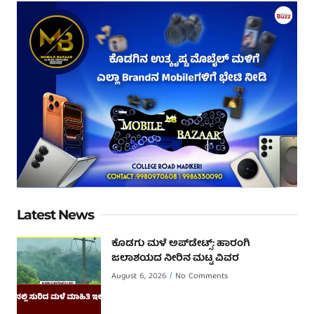
Latest News
ಕೊಡಗು ಮಳೆ ಅಪ್‌ಡೇಟ್ಸ್: ಹಾರಂಗಿ
ಜಲಾಶಯದ ನೀರಿನ ಮಟ್ಟ ವಿವರ
August 6, 2026
No Comments