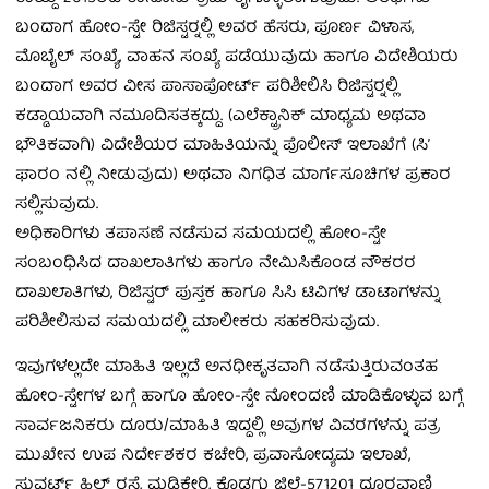
ಬಂದಾಗ ಹೋಂ-ಸ್ಟೇ ರಿಜಿಸ್ಟರ್‍ನಲ್ಲಿ ಅವರ ಹೆಸರು, ಪೂರ್ಣ ವಿಳಾಸ,
ಮೊಬೈಲ್ ಸಂಖ್ಯೆ, ವಾಹನ ಸಂಖ್ಯೆ ಪಡೆಯುವುದು ಹಾಗೂ ವಿದೇಶಿಯರು
ಬಂದಾಗ ಅವರ ವೀಸ ಪಾಸಾಪೋರ್ಟ್ ಪರಿಶೀಲಿಸಿ ರಿಜಿಸ್ಟರ್‍ನಲ್ಲಿ
ಕಡ್ಡಾಯವಾಗಿ ನಮೂದಿಸತಕ್ಕದ್ದು. (ಎಲೆಕ್ಟ್ರಾನಿಕ್ ಮಾಧ್ಯಮ ಅಥವಾ
ಭೌತಿಕವಾಗಿ) ವಿದೇಶಿಯರ ಮಾಹಿತಿಯನ್ನು ಪೊಲೀಸ್ ಇಲಾಖೆಗೆ (ಸಿ’
ಫಾರಂ ನಲ್ಲಿ ನೀಡುವುದು) ಅಥವಾ ನಿಗಧಿತ ಮಾರ್ಗಸೂಚಿಗಳ ಪ್ರಕಾರ
ಸಲ್ಲಿಸುವುದು.
ಅಧಿಕಾರಿಗಳು ತಪಾಸಣೆ ನಡೆಸುವ ಸಮಯದಲ್ಲಿ ಹೋಂ-ಸ್ಟೇ
ಸಂಬಂಧಿಸಿದ ದಾಖಲಾತಿಗಳು ಹಾಗೂ ನೇಮಿಸಿಕೊಂಡ ನೌಕರರ
ದಾಖಲಾತಿಗಳು, ರಿಜಿಸ್ಟರ್ ಪುಸ್ತಕ ಹಾಗೂ ಸಿಸಿ ಟಿವಿಗಳ ಡಾಟಾಗಳನ್ನು
ಪರಿಶೀಲಿಸುವ ಸಮಯದಲ್ಲಿ ಮಾಲೀಕರು ಸಹಕರಿಸುವುದು.
ಇವುಗಳಲ್ಲದೇ ಮಾಹಿತಿ ಇಲ್ಲದೆ ಅನಧೀಕೃತವಾಗಿ ನಡೆಸುತ್ತಿರುವಂತಹ
ಹೋಂ-ಸ್ಟೇಗಳ ಬಗ್ಗೆ ಹಾಗೂ ಹೋಂ-ಸ್ಟೇ ನೋಂದಣಿ ಮಾಡಿಕೊಳ್ಳುವ ಬಗ್ಗೆ
ಸಾರ್ವಜನಿಕರು ದೂರು/ಮಾಹಿತಿ ಇದ್ದಲ್ಲಿ ಅವುಗಳ ವಿವರಗಳನ್ನು ಪತ್ರ
ಮುಖೇನ ಉಪ ನಿರ್ದೇಶಕರ ಕಚೇರಿ, ಪ್ರವಾಸೋದ್ಯಮ ಇಲಾಖೆ,
ಸ್ಟುವರ್ಟ್ ಹಿಲ್ ರಸ್ತೆ, ಮಡಿಕೇರಿ, ಕೊಡಗು ಜಿಲ್ಲೆ-571201 ದೂರವಾಣಿ