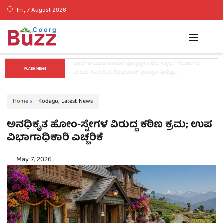
Fri, 7 August 2026
ಡ್ರಗ್ಸ್ ಬೇಡ, ಕನಸುಗಳನ್ನು ಬೆನ್ನಟ್ಟಿ: ಬೆಂಗಳೂರಿನಲ್ಲಿ ಕೊಡಗು ಬ್ಯಾಡ್ಮಿಂಟನ್ 
FLASH NEWS
ಟೂರ್ನಿ ಯಶಸ್ವಿ
Home
Kodagu
,
Latest News
ಅನಧಿಕೃತ ಹೋಂ-ಸ್ಟೇಗಳ ವಿರುದ್ಧ ಕಠಿಣ ಕ್ರಮ; ಉಪ
ವಿಭಾಗಾಧಿಕಾರಿ ಎಚ್ಚರಿಕೆ
May 7, 2026