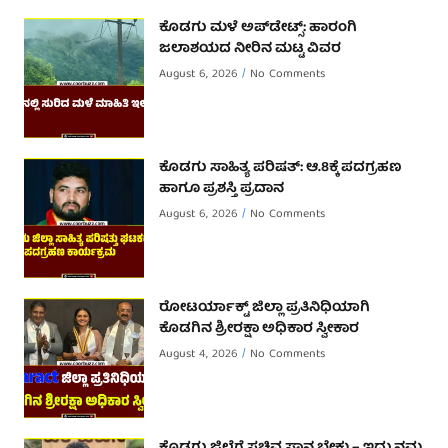
ಕೊಡಗು ಮಳೆ ಅಪ್‌ಡೇಟ್ಸ್: ಹಾರಂಗಿ
ಜಲಾಶಯದ ನೀರಿನ ಮಟ್ಟ ವಿವರ
August 6, 2026
No Comments
ಕೊಡಗು ಸಾಹಿತ್ಯ ಪರಿಷತ್: ಆ.8ಕ್ಕೆ ಪದಗ್ರಹಣ
ಹಾಗೂ ಪ್ರಶಸ್ತಿ ಪ್ರದಾನ
August 6, 2026
No Comments
ರೋಟರ್ಯಾಕ್ಟ್ ಜಿಲ್ಲಾ ಪ್ರತಿನಿಧಿಯಾಗಿ
ಕೊಡಗಿನ ಶ್ರೀರಕ್ಷಾ ಅಧಿಕಾರ ಸ್ವೀಕಾರ
August 4, 2026
No Comments
ಕೊಡಗು ಜಿಲ್ಲೆಗೆ ಸಚಿವ ಸ್ಥಾನ ಬೇಕು – ಇದು ನಮ್ಮ