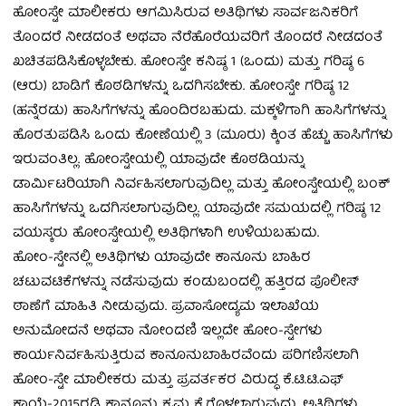
ಹೋಂಸ್ಟೇ ಮಾಲೀಕರು ಆಗಮಿಸಿರುವ ಅತಿಥಿಗಳು ಸಾರ್ವಜನಿಕರಿಗೆ
ತೊಂದರೆ ನೀಡದಂತೆ ಅಥವಾ ನೆರೆಹೊರೆಯವರಿಗೆ ತೊಂದರೆ ನೀಡದಂತೆ
ಖಚಿತಪಡಿಸಿಕೊಳ್ಳಬೇಕು. ಹೋಂಸ್ಟೇ ಕನಿಷ್ಠ 1 (ಒಂದು) ಮತ್ತು ಗರಿಷ್ಠ 6
(ಆರು) ಬಾಡಿಗೆ ಕೊಠಡಿಗಳನ್ನು ಒದಗಿಸಬೇಕು. ಹೋಂಸ್ಟೇ ಗರಿಷ್ಠ 12
(ಹನ್ನೆರಡು) ಹಾಸಿಗೆಗಳನ್ನು ಹೊಂದಿರಬಹುದು. ಮಕ್ಕಳಿಗಾಗಿ ಹಾಸಿಗೆಗಳನ್ನು
ಹೊರತುಪಡಿಸಿ ಒಂದು ಕೋಣೆಯಲ್ಲಿ 3 (ಮೂರು) ಕ್ಕಿಂತ ಹೆಚ್ಚು ಹಾಸಿಗೆಗಳು
ಇರುವಂತಿಲ್ಲ. ಹೋಂಸ್ಟೇಯಲ್ಲಿ ಯಾವುದೇ ಕೊಠಡಿಯನ್ನು
ಡಾರ್ಮಿಟರಿಯಾಗಿ ನಿರ್ವಹಿಸಲಾಗುವುದಿಲ್ಲ ಮತ್ತು ಹೋಂಸ್ಟೇಯಲ್ಲಿ ಬಂಕ್
ಹಾಸಿಗೆಗಳನ್ನು ಒದಗಿಸಲಾಗುವುದಿಲ್ಲ. ಯಾವುದೇ ಸಮಯದಲ್ಲಿ ಗರಿಷ್ಠ 12
ವಯಸ್ಕರು ಹೋಂಸ್ಟೇಯಲ್ಲಿ ಅತಿಥಿಗಳಾಗಿ ಉಳಿಯಬಹುದು.
ಹೋಂ-ಸ್ಟೇನಲ್ಲಿ ಅತಿಥಿಗಳು ಯಾವುದೇ ಕಾನೂನು ಬಾಹಿರ
ಚಟುವಟಿಕೆಗಳನ್ನು ನಡೆಸುವುದು ಕಂಡುಬಂದಲ್ಲಿ ಹತ್ತಿರದ ಪೊಲೀಸ್
ಠಾಣೆಗೆ ಮಾಹಿತಿ ನೀಡುವುದು. ಪ್ರವಾಸೋದ್ಯಮ ಇಲಾಖೆಯ
ಅನುಮೋದನೆ ಅಥವಾ ನೋಂದಣಿ ಇಲ್ಲದೇ ಹೋಂ-ಸ್ಟೇಗಳು
ಕಾರ್ಯನಿರ್ವಹಿಸುತ್ತಿರುವ ಕಾನೂನುಬಾಹಿರವೆಂದು ಪರಿಗಣಿಸಲಾಗಿ
ಹೋಂ-ಸ್ಟೇ ಮಾಲೀಕರು ಮತ್ತು ಪ್ರವರ್ತಕರ ವಿರುದ್ಧ ಕೆ.ಟಿ.ಟಿ.ಎಫ್
ಕಾಯ್ದೆ-2015ರಡಿ ಕಾನೂನು ಕ್ರಮ ಕೈಗೊಳ್ಳಲಾಗುವುದು. ಅತಿಥಿಗಳು