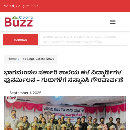
Fri, 7 August 2026
ಡ್ರಗ್ಸ್ ಬೇಡ, ಕನಸುಗಳನ್ನು ಬೆನ್ನಟ್ಟಿ: ಬೆಂಗಳೂರಿನಲ್ಲಿ ಕೊಡಗು ಬ್ಯಾಡ್ಮಿಂಟನ್ 
FLASH NEWS
ಟೂರ್ನಿ ಯಶಸ್ವಿ
Home
Kodagu
,
Latest News
ಭಾಗಮಂಡಲ ಸರ್ಕಾರಿ ಶಾಲೆಯ ಹಳೆ ವಿದ್ಯಾರ್ಥಿಗಳ
ಪುನರ್ಮಿಲನ – ಗುರುಗಳಿಗೆ ಸನ್ಮಾನಿಸಿ ಗೌರವಾರ್ಪಣೆ
September 1, 2025