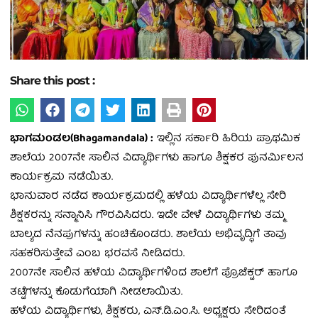
Share this post :
ಭಾಗಮಂಡಲ(Bhagamandala) :
ಇಲ್ಲಿನ ಸರ್ಕಾರಿ ಹಿರಿಯ ಪ್ರಾಥಮಿಕ
ಶಾಲೆಯ 2007ನೇ ಸಾಲಿನ ವಿದ್ಯಾರ್ಥಿಗಳು ಹಾಗೂ ಶಿಕ್ಷಕರ ಪುನರ್ಮಿಲನ
ಕಾರ್ಯಕ್ರಮ ನಡೆಯಿತು.
ಭಾನುವಾರ ನಡೆದ ಕಾರ್ಯಕ್ರಮದಲ್ಲಿ ಹಳೆಯ ವಿದ್ಯಾರ್ಥಿಗಳೆಲ್ಲ ಸೇರಿ
ಶಿಕ್ಷಕರನ್ನು ಸನ್ಮಾನಿಸಿ ಗೌರವಿಸಿದರು. ಇದೇ ವೇಳೆ ವಿದ್ಯಾರ್ಥಿಗಳು ತಮ್ಮ
ಬಾಲ್ಯದ ನೆನಪುಗಳನ್ನು ಹಂಚಿಕೊಂಡರು. ಶಾಲೆಯ ಅಭಿವೃದ್ಧಿಗೆ ತಾವು
ಸಹಕರಿಸುತ್ತೇವೆ ಎಂಬ ಭರವಸೆ ನೀಡಿದರು.
2007ನೇ ಸಾಲಿನ ಹಳೆಯ ವಿದ್ಯಾರ್ಥಿಗಳಿಂದ ಶಾಲೆಗೆ ಪ್ರೊಜೆಕ್ಟರ್ ಹಾಗೂ
ತಟ್ಟೆಗಳನ್ನು ಕೊಡುಗೆಯಾಗಿ ನೀಡಲಾಯಿತು.
ಹಳೆಯ ವಿದ್ಯಾರ್ಥಿಗಳು, ಶಿಕ್ಷಕರು, ಎಸ್‌.ಡಿ.ಎಂ.ಸಿ. ಅಧ್ಯಕ್ಷರು ಸೇರಿದಂತೆ