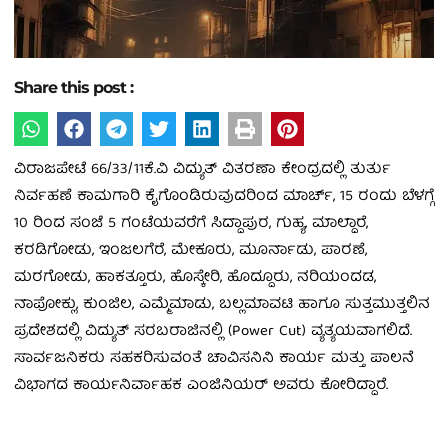
Share this post :
ವಿರಾಜಪೇಟೆ 66/33/11ಕೆ.ವಿ ವಿದ್ಯುತ್ ವಿತರಣಾ ಕೇಂದ್ರದಲ್ಲಿ ತುರ್ತು
ನಿರ್ವಹಣೆ ಕಾಮಗಾರಿ ಕೈಗೊಂಡಿರುವುದರಿಂದ ಮಾರ್ಚ್, 15 ರಂದು ಬೆಳಗ್ಗೆ
10 ರಿಂದ ಸಂಜೆ 5 ಗಂಟೆಯವರೆಗೆ ಸಿದ್ದಾಪುರ, ಗುಹ್ಯ, ಮಾಲ್ದಾರೆ,
ಕರಡಿಗೋಡು, ಇಂಜಲಗೆರೆ, ಮೇಕೂರು, ಮೂರ್ನಾಡು, ಪಾರಣೆ,
ಮರಗೋಡು, ಹಾಕತ್ತೂರು, ಹೊಸ್ಕೇರಿ, ಹೊದ್ದೂರು, ನರಿಯಂದಡ,
ನಾಪೋಕ್ಲು, ಕುಂಜಿಲ, ಎಮ್ಮೆಮಾಡು, ಬಲ್ಲಮಾವಟಿ ಹಾಗೂ ಸುತ್ತಮುತ್ತಲಿನ
ಪ್ರದೇಶದಲ್ಲಿ ವಿದ್ಯುತ್ ಸರಬರಾಜಿನಲ್ಲಿ (Power Cut) ವ್ಯತ್ಯಯವಾಗಲಿದೆ.
ಸಾರ್ವಜನಿಕರು ಸಹಕರಿಸುವಂತೆ ಚಾವಿಸನಿನಿ ಕಾರ್ಯ ಮತ್ತು ಪಾಲನೆ
ವಿಭಾಗದ ಕಾರ್ಯನಿರ್ವಾಹಕ ಎಂಜಿನಿಯರ್ ಅವರು ಕೋರಿದ್ದಾರೆ.