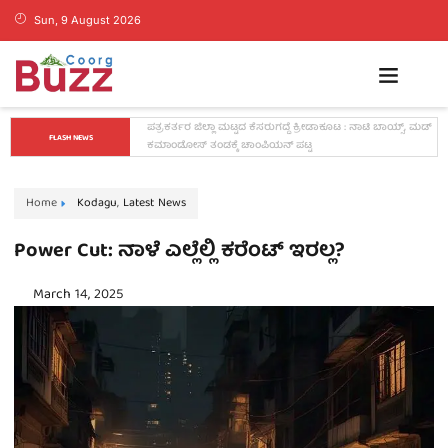
Sun, 9 August 2026
ಕೊಡಗಿನ ಯುವ ನಾಯಕ ಪೊನ್ನಣ್ಣಗೆ ಸಚಿವ ಸ್ಥಾನ..? ನಿಯೋಗದ 
FLASH NEWS
ಎದುರು ಸಿಎಂ ಡಿ.ಕೆ. ಶಿವಕುಮಾರ್ ಮಹತ್ವದ ಸುಳಿವು..!
Home
Kodagu
,
Latest News
Power Cut: ನಾಳೆ ಎಲ್ಲೆಲ್ಲಿ ಕರೆಂಟ್ ಇರಲ್ಲ?
March 14, 2025