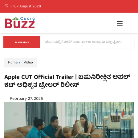
Fri, 7 August 2026
ಮಕ್ಕಳಿಗೆ ಐಸ್‌ಕ್ರೀಮ್, ಕೋಲ್ಡ್ ಡ್ರಿಂಕ್ಸ್ ಕೊಡ್ತಿದ್ದೀರಾ? ಅದರ ಬದಲು ಈ 
FLASH NEWS
ಆರೋಗ್ಯಕರ ತಿನಿಸುಗಳನ್ನು ಟ್ರೈ ಮಾಡಿ!
Home
Video
Apple CUT Official Trailer | ಬಹುನಿರೀಕ್ಷಿತ ಆಪಲ್
ಕಟ್ ಅಧಿಕೃತ ಟ್ರೇಲರ್ ರಿಲೀಸ್
February 27, 2025