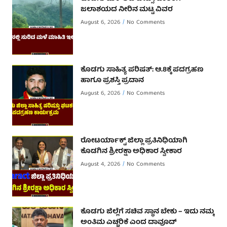
ಜಲಾಶಯದ ನೀರಿನ ಮಟ್ಟ ವಿವರ
August 6, 2026
No Comments
ಕೊಡಗು ಸಾಹಿತ್ಯ ಪರಿಷತ್: ಆ.8ಕ್ಕೆ ಪದಗ್ರಹಣ
ಹಾಗೂ ಪ್ರಶಸ್ತಿ ಪ್ರದಾನ
August 6, 2026
No Comments
ರೋಟರ್ಯಾಕ್ಟ್ ಜಿಲ್ಲಾ ಪ್ರತಿನಿಧಿಯಾಗಿ
ಕೊಡಗಿನ ಶ್ರೀರಕ್ಷಾ ಅಧಿಕಾರ ಸ್ವೀಕಾರ
August 4, 2026
No Comments
ಕೊಡಗು ಜಿಲ್ಲೆಗೆ ಸಚಿವ ಸ್ಥಾನ ಬೇಕು – ಇದು ನಮ್ಮ
ಅಂತಿಮ ಎಚ್ಚರಿಕೆ ಎಂದ ದಾವೂದ್ ‌