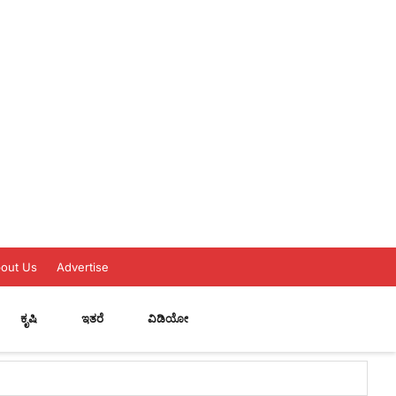
out Us
Advertise
ಕೃಷಿ
ಇತರೆ
ವಿಡಿಯೋ