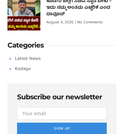
ಕೊಡಗು ಜಿಲ್ಲೆಗೆ ಸಚಿವ ಸ್ಥಾನ ಬೇಕು –
ಇದು ನಮ್ಮ ಅಂತಿಮ ಎಚ್ಚರಿಕೆ ಎಂದ
ದಾವೂದ್ ‌
August 4, 2026
No Comments
Categories
Latest News
Kodagu
Subscribe our newsletter
SIGN UP