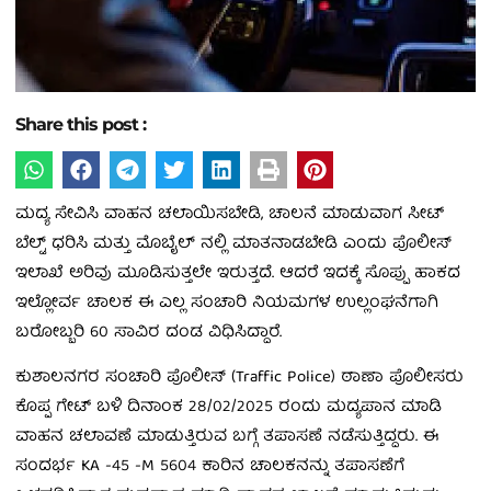
Share this post :
ಮದ್ಯ ಸೇವಿಸಿ ವಾಹನ ಚಲಾಯಿಸಬೇಡಿ, ಚಾಲನೆ ಮಾಡುವಾಗ ಸೀಟ್
ಬೆಲ್ಟ್ ಧರಿಸಿ ಮತ್ತು ಮೊಬೈಲ್ ನಲ್ಲಿ ಮಾತನಾಡಬೇಡಿ ಎಂದು ಪೊಲೀಸ್
ಇಲಾಖೆ ಅರಿವು ಮೂಡಿಸುತ್ತಲೇ ಇರುತ್ತದೆ. ಆದರೆ ಇದಕ್ಕೆ ಸೊಪ್ಪು ಹಾಕದ
ಇಲ್ಲೋರ್ವ ಚಾಲಕ ಈ ಎಲ್ಲ ಸಂಚಾರಿ ನಿಯಮಗಳ ಉಲ್ಲಂಘನೆಗಾಗಿ
ಬರೋಬ್ಬರಿ 60 ಸಾವಿರ ದಂಡ ವಿಧಿಸಿದ್ದಾರೆ.
ಕುಶಾಲನಗರ ಸಂಚಾರಿ ಪೊಲೀಸ್ (Traffic Police) ಠಾಣಾ ಪೊಲೀಸರು
ಕೊಪ್ಪ ಗೇಟ್ ಬಳಿ ದಿನಾಂಕ 28/02/2025 ರಂದು ಮದ್ಯಪಾನ ಮಾಡಿ
ವಾಹನ ಚಲಾವಣೆ ಮಾಡುತ್ತಿರುವ ಬಗ್ಗೆ ತಪಾಸಣೆ ನಡೆಸುತ್ತಿದ್ದರು. ಈ
ಸಂದರ್ಭ KA -45 -M 5604 ಕಾರಿನ ಚಾಲಕನನ್ನು ತಪಾಸಣೆಗೆ