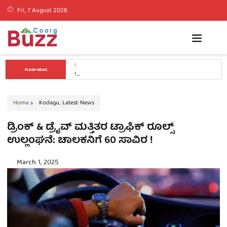
Fri, 7 August 2026
ಕೊಡಗಿನ ಯುವ ನಾಯಕ ಪೊನ್ನಣ್ಣಗೆ ಸಚಿವ ಸ್ಥಾನ..? ನಿಯೋಗದ 
FLASH NEWS
ಎದುರು ಸಿಎಂ ಡಿ.ಕೆ. ಶಿವಕುಮಾರ್ ಮಹತ್ವದ ಸುಳಿವು..!
Home
Kodagu
,
Latest News
ಡ್ರಿಂಕ್‌ & ಡ್ರೈವ್‌ ಮತ್ತಿತರ ಟ್ರಾಫಿಕ್ ರೂಲ್ಸ್
ಉಲ್ಲಂಘನೆ: ಚಾಲಕನಿಗೆ 60 ಸಾವಿರ !
March 1, 2025