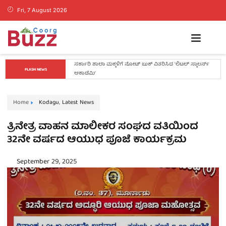
Fri, 7 August 2026
ಕೊಡಗಿನ ಯುವ ನಾಯಕ ಪೊನ್ನಣ್ಣಗೆ ಸಚಿವ ಸ್ಥಾನ..? ನಿಯೋಗದ 
FLASH NEWS
ಎದುರು ಸಿಎಂ ಡಿ.ಕೆ. ಶಿವಕುಮಾರ್ ಮಹತ್ವದ ಸುಳಿವು..!
Home
Kodagu
,
Latest News
ತ್ರಿನೇತ್ರ ವಾಹನ ಮಾಲೀಕರ ಸಂಘದ ವತಿಯಿಂದ
32ನೇ ವರ್ಷದ ಆಯುಧ ಪೂಜೆ ಕಾರ್ಯಕ್ರಮ
September 29, 2025