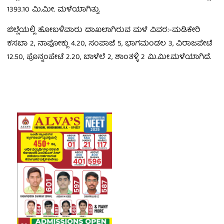
1393.10 ಮಿ.ಮೀ. ಮಳೆಯಾಗಿತ್ತು.
ಜಿಲ್ಲೆಯಲ್ಲಿ ಹೋಬಳಿವಾರು ದಾಖಲಾಗಿರುವ ಮಳೆ ವಿವರ:-ಮಡಿಕೇರಿ
ಕಸಬಾ 2, ನಾಪೋಕ್ಲು 4.20, ಸಂಪಾಜೆ 5, ಭಾಗಮಂಡಲ 3, ವಿರಾಜಪೇಟೆ
12.50, ಪೊನ್ನಂಪೇಟೆ 2.20, ಬಾಳೆಲೆ 2, ಶಾಂತಳ್ಳಿ 2 ಮಿ.ಮೀ.ಮಳೆಯಾಗಿದೆ.