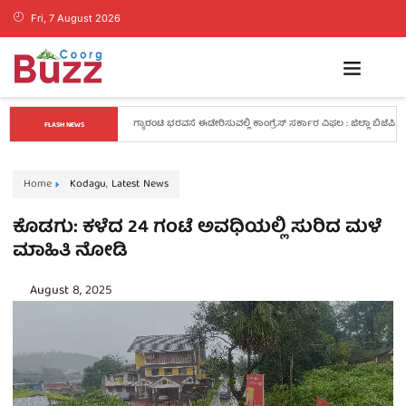
Fri, 7 August 2026
ವಿವಿಧ ಅಂಗನವಾಡಿಗಳಲ್ಲಿ ಅರಿವು ಕಾರ್ಯಕ್ರಮ – ನಿವೃತ್ತರಾದ 
FLASH NEWS
ಕಾರ್ಯಕರ್ತೆ, ಸಹಾಯಕಿಯರಿಗೆ ಬೀಳ್ಕೊಡುಗೆ
Home
Kodagu
,
Latest News
ಕೊಡಗು: ಕಳೆದ 24 ಗಂಟೆ ಅವಧಿಯಲ್ಲಿ ಸುರಿದ ಮಳೆ
ಮಾಹಿತಿ ನೋಡಿ
August 8, 2025