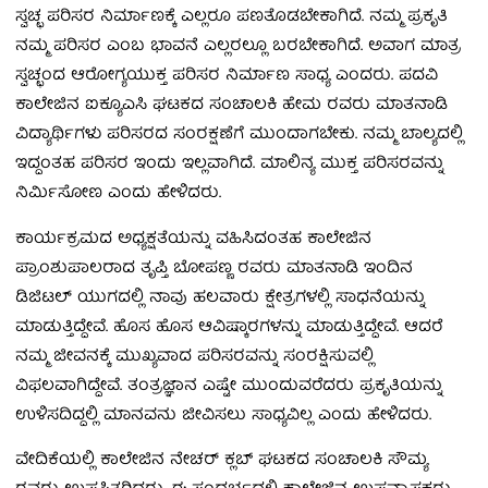
ಸ್ವಚ್ಛ ಪರಿಸರ ನಿರ್ಮಾಣಕ್ಕೆ ಎಲ್ಲರೂ ಪಣತೊಡಬೇಕಾಗಿದೆ. ನಮ್ಮ ಪ್ರಕೃತಿ
ನಮ್ಮ ಪರಿಸರ ಎಂಬ ಭಾವನೆ ಎಲ್ಲರಲ್ಲೂ ಬರಬೇಕಾಗಿದೆ. ಅವಾಗ ಮಾತ್ರ
ಸ್ವಚ್ಛಂದ ಆರೋಗ್ಯಯುಕ್ತ ಪರಿಸರ ನಿರ್ಮಾಣ ಸಾಧ್ಯ ಎಂದರು. ಪದವಿ
ಕಾಲೇಜಿನ ಐಕ್ಯೂಎಸಿ ಘಟಕದ ಸಂಚಾಲಕಿ ಹೇಮ ರವರು ಮಾತನಾಡಿ
ವಿದ್ಯಾರ್ಥಿಗಳು ಪರಿಸರದ ಸಂರಕ್ಷಣೆಗೆ ಮುಂದಾಗಬೇಕು. ನಮ್ಮ ಬಾಲ್ಯದಲ್ಲಿ
ಇದ್ದಂತಹ ಪರಿಸರ ಇಂದು ಇಲ್ಲವಾಗಿದೆ. ಮಾಲಿನ್ಯ ಮುಕ್ತ ಪರಿಸರವನ್ನು
ನಿರ್ಮಿಸೋಣ ಎಂದು ಹೇಳಿದರು.
ಕಾರ್ಯಕ್ರಮದ ಅಧ್ಯಕ್ಷತೆಯನ್ನು ವಹಿಸಿದಂತಹ ಕಾಲೇಜಿನ
ಪ್ರಾಂಶುಪಾಲರಾದ ತೃಪ್ತಿ ಬೋಪಣ್ಣ ರವರು ಮಾತನಾಡಿ ಇಂದಿನ
ಡಿಜಿಟಲ್ ಯುಗದಲ್ಲಿ ನಾವು ಹಲವಾರು ಕ್ಷೇತ್ರಗಳಲ್ಲಿ ಸಾಧನೆಯನ್ನು
ಮಾಡುತ್ತಿದ್ದೇವೆ. ಹೊಸ ಹೊಸ ಆವಿಷ್ಕಾರಗಳನ್ನು ಮಾಡುತ್ತಿದ್ದೇವೆ. ಆದರೆ
ನಮ್ಮ ಜೀವನಕ್ಕೆ ಮುಖ್ಯವಾದ ಪರಿಸರವನ್ನು ಸಂರಕ್ಷಿಸುವಲ್ಲಿ
ವಿಫಲವಾಗಿದ್ದೇವೆ. ತಂತ್ರಜ್ಞಾನ ಎಷ್ಟೇ ಮುಂದುವರೆದರು ಪ್ರಕೃತಿಯನ್ನು
ಉಳಿಸದಿದ್ದಲ್ಲಿ ಮಾನವನು ಜೀವಿಸಲು ಸಾಧ್ಯವಿಲ್ಲ ಎಂದು ಹೇಳಿದರು.
ವೇದಿಕೆಯಲ್ಲಿ ಕಾಲೇಜಿನ ನೇಚರ್ ಕ್ಲಬ್ ಘಟಕದ ಸಂಚಾಲಕಿ ಸೌಮ್ಯ