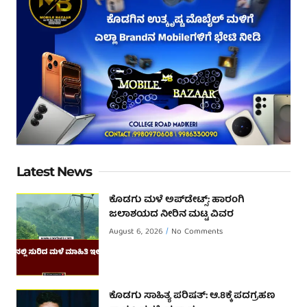
Latest News
ಕೊಡಗು ಮಳೆ ಅಪ್‌ಡೇಟ್ಸ್: ಹಾರಂಗಿ
ಜಲಾಶಯದ ನೀರಿನ ಮಟ್ಟ ವಿವರ
August 6, 2026
No Comments
ಕೊಡಗು ಸಾಹಿತ್ಯ ಪರಿಷತ್: ಆ.8ಕ್ಕೆ ಪದಗ್ರಹಣ