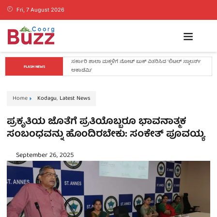
Fri, 7 August 2026
ಕೊಡಗಿನ ಯುವ ನಾಯಕ ಪೊನ್ನಣ್ಣಗೆ ಸಚಿವ ಸ್ಥಾನ..? ನಿಯೋಗದ 
FLASH NEWS
ಎದುರು ಸಿಎಂ ಡಿ.ಕೆ. ಶಿವಕುಮಾರ್ ಮಹತ್ವದ ಸುಳಿವು..!
Home
Kodagu
,
Latest News
ಪ್ರಕೃತಿಯ ಜೊತೆಗೆ ಪ್ರತಿಯೊಬ್ಬರೂ ಭಾವನಾತ್ಮಕ
ಸಂಬಂಧವನ್ನು ಹೊಂದಿರಬೇಕು: ಸಂಕೇತ್ ಪೂವಯ್ಯ
September 26, 2025