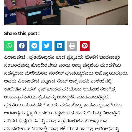
Share this post :
ವಿರಾಜಪೇಟೆ : ಪ್ರತಿಯೊಬ್ಬರೂ ಕೂಡ ಪ್ರಕೃತಿಯ ಜೊತೆಗೆ ಭಾವನಾತ್ಮಕ
ಸಂಬಂಧವನ್ನು ಹೊಂದಿರಬೇಕು ಎಂದು ರಾಜ್ಯ ವನ್ಯಜೀವಿ ಮಂಡಳಿಯ
ಸದಸ್ಯರಾದ ಮೇರಿಯಂಡ ಸಂಕೇತ್ ಪೂವಯ್ಯರವರು ಅಭಿಪ್ರಾಯಪಟ್ಟರು.
ಅವರು ವಿರಾಜಪೇಟೆ ಪಟ್ಟಣದ ಸೆಂಟ್ ಆನ್ಸ್ ಪದವಿ ಕಾಲೇಜಿನಲ್ಲಿ
ಕಾಲೇಜಿನ ನೇಚರ್ ಕ್ಲಬ್ ಘಟಕದ ವತಿಯಿಂದ ಆಯೋಜಿಸಲಾಗಿದ್ದ
ಉಪನ್ಯಾಸ ಕಾರ್ಯಕ್ರಮವನ್ನು ಉದ್ಘಾಟಿಸಿ ಮಾತನಾಡುತ್ತಿದ್ದರು.
ಪ್ರಕೃತಿಯು ಮಾನವನಿಗೆ ಒಂದು ವರವಾಗಿದ್ದು ಭಾವನಾತ್ಮಕವಾಗಿಯೂ,
ಆರೋಗ್ಯದ ದೃಷ್ಟಿಯಿಂದಲೂ ತನ್ನದೇ ಆದ ಕೊಡುಗೆಯನ್ನು ನೀಡುತ್ತಿದೆ.
ಪರಿಸರ ಅಧ್ಯಯನವನ್ನು ನಾವು ಪ್ರಾಯೋಗಿಕವಾಗಿ ಅಧ್ಯಯನ
ಮಾಡಬೇಕು. ಪರಿಸರದಲ್ಲಿ ನಾವು ಕಲಿಯುವ ಪಾಠವು ಆರೋಗ್ಯವನ್ನು