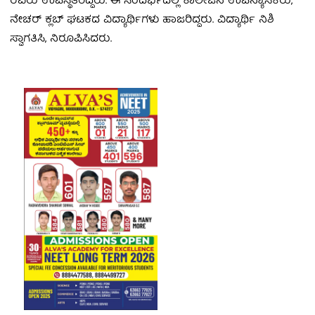
ರವರು ಉಪಸ್ಥಿತರಿದ್ದರು. ಈ ಸಂದರ್ಭದಲ್ಲಿ ಕಾಲೇಜಿನ ಉಪನ್ಯಾಸಕರು,
ನೇಚರ್ ಕ್ಲಬ್ ಘಟಕದ ವಿದ್ಯಾರ್ಥಿಗಳು ಹಾಜರಿದ್ದರು. ವಿದ್ಯಾರ್ಥಿ ನಿಶಿ
ಸ್ವಾಗತಿಸಿ, ನಿರೂಪಿಸಿದರು.