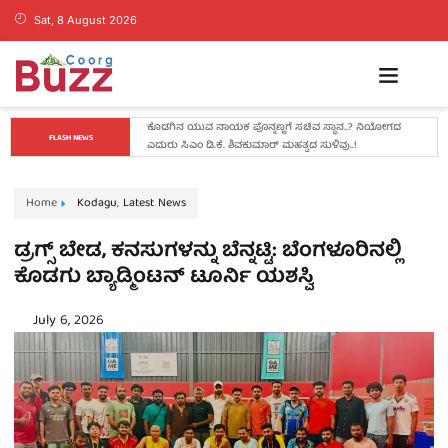
Sat, 8 August 2026
ತಂತ್ರವೇ ಯಶಸ್ಸಿನ ಮೂಲ, ಕೇವಲ ಕಲ್ಪನೆಗಳಿಂದ ಉದ್ಯಮ 
FLASH NEWS
ಯಶಸ್ವಿಯಾಗುವುದಿಲ್ಲ: ವೇಣು ಶರ್ಮಾ
Home
Kodagu
,
Latest News
ಡ್ರಗ್ಸ್ ಬೇಡ, ಕನಸುಗಳನ್ನು ಬೆನ್ನಟ್ಟಿ: ಬೆಂಗಳೂರಿನಲ್ಲಿ
ಕೊಡಗು ಬ್ಯಾಡ್ಮಿಂಟನ್ ಟೂರ್ನಿ ಯಶಸ್ವಿ
July 6, 2026