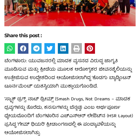
Share this post :
ಬೆಂಗಳೂರು: ಯುವಜನರಲ್ಲಿ ಮಾದಕ ವ್ಯಸನದ ವಿರುದ್ಧ ಜಾಗೃತಿ
ಮೂಡಿಸುವ ಮತ್ತು ಕ್ರೀಡೆಯ ಮೂಲಕ ಆರೋಗ್ಯಕರ ಜೀವನಶೈಲಿಯನ್ನು
ಉತ್ತೇಜಿಸುವ ಉದ್ದೇಶದಿಂದ ಆಯೋಜಿಸಲಾಗಿದ್ದ ‘ಕೊಡಗು ಬ್ಯಾಡ್ಮಿಂಟನ್
ಟೂರ್ನಮೆಂಟ್’ ಯಶಸ್ವಿಯಾಗಿ ಮುಕ್ತಾಯಗೊಂಡಿದೆ.
‘ಸ್ಮ್ಯಾಶ್ ಡ್ರಗ್ಸ್, ನಾಟ್ ಡ್ರೀಮ್ಸ್’ (Smash Drugs, Not Dreams – ಮಾದಕ
ದ್ರವ್ಯಗಳನ್ನು ತೊರೆದು, ಕನಸುಗಳನ್ನು ಬೆನ್ನಟ್ಟಿ) ಎಂಬ ಅರ್ಥಪೂರ್ಣ
ಧ್ಯೇಯದೊಂದಿಗೆ ಬೆಂಗಳೂರಿನ ಎಚ್‌ಎಸ್‌ಆರ್ ಲೇಔಟ್‌ನ (HSR Layout)
ಪ್ರಸಿದ್ಧ ‘ಗೇಮ್ ಥಿಯರಿ’ ಕ್ರೀಡಾಂಗಣದಲ್ಲಿ ಈ ಪಂದ್ಯಾವಳಿಯನ್ನು
ಆಯೋಜಿಸಲಾಗಿತ್ತು.