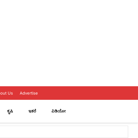
out Us
Advertise
ಕೃಷಿ
ಇತರೆ
ವಿಡಿಯೋ