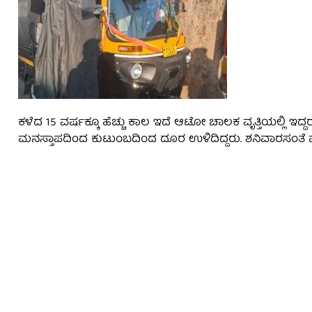
ಕಳೆದ 15 ವರ್ಷಕ್ಕೂ ಹೆಚ್ಚು ಕಾಲ ಇದೆ ಆಟೋ ಚಾಲಕ ವೃತ್ತಿಯಲ್ಲಿ ಇ
ಮನಸ್ತಾಪದಿಂದ ಕುಟುಂಬದಿಂದ ದೂರ ಉಳಿದಿದ್ದರು. ಶನಿವಾರಸಂತೆ ಪ