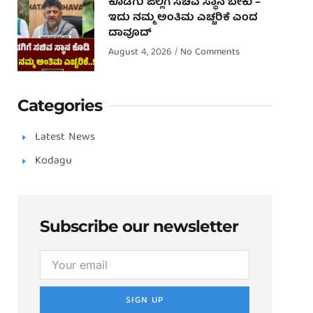
ಕೊಡಗು ಜಿಲ್ಲೆಗೆ ಸಚಿವ ಸ್ಥಾನ ಬೇಕು –
ಇದು ನಮ್ಮ ಅಂತಿಮ ಎಚ್ಚರಿಕೆ ಎಂದ
ದಾವೂದ್ ‌
August 4, 2026
No Comments
Categories
Latest News
Kodagu
Subscribe our newsletter
SIGN UP