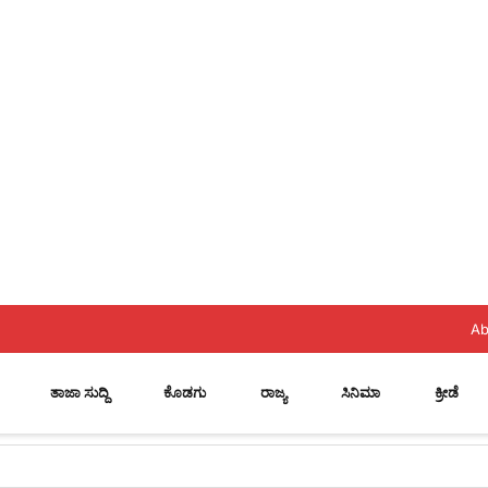
Ab
ತಾಜಾ ಸುದ್ದಿ
ಕೊಡಗು
ರಾಜ್ಯ
ಸಿನಿಮಾ
ಕ್ರೀಡೆ
 ಸ್ಥಾನ..? ನಿಯೋಗದ ಎದುರು ಸಿಎಂ ಡಿ.ಕೆ. ಶಿವಕುಮಾರ್ ಮಹತ್ವದ ಸುಳಿವು..!