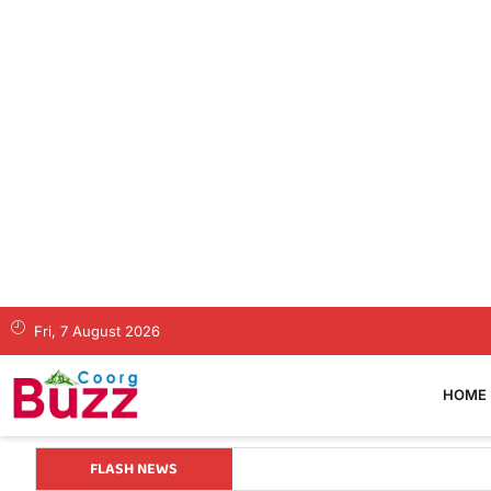
Fri, 7 August 2026
HOME
FLASH NEWS
ಕೊಡಗಿನ ಯುವ ನಾಯಕ ಪೊನ್ನಣ್ಣಗೆ ಸಚಿವ