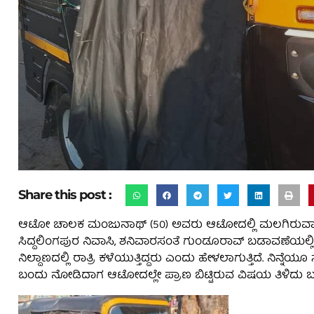
Share this post :
ಆಟೋ ಚಾಲಕ ಮಂಜುನಾಥ್ (50) ಅವರು ಆಟೋದಲ್ಲಿ ಮಲಗಿರುವಾಗಲೇ ಪ
ಸಿದ್ದಲಿಂಗಪುರ ನಿವಾಸಿ, ಶನಿವಾರಸಂತೆ ಗುಂಡೂರಾವ್ ಬಡಾವಣೆಯಲ್ಲಿ
ನಿಲ್ದಾಣದಲ್ಲಿ ರಾತ್ರಿ ಕಳೆಯುತ್ತಿದ್ದರು ಎಂದು ಹೇಳಲಾಗುತ್ತಿದೆ. ನಿ
ಬಂದು ನೋಡಿದಾಗ ಆಟೋದಲ್ಲೇ ಪ್ರಾಣ ಬಿಟ್ಟಿರುವ ವಿಷಯ ತಿಳಿದು ಬಂ