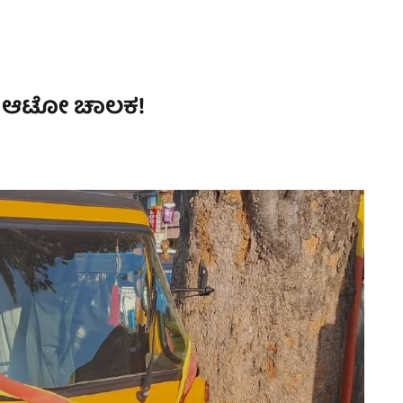
್ಟ ಆಟೋ ಚಾಲಕ!