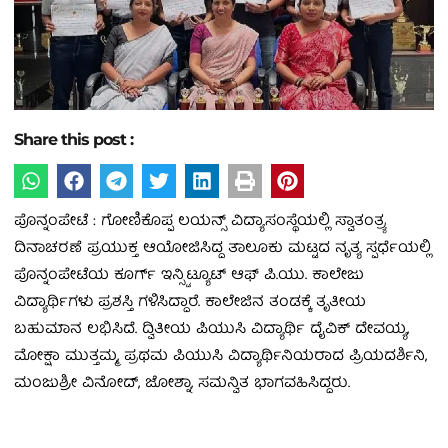
Share this post :
ಪೊನ್ನಂಪೇಟೆ : ಗೋಣಿಕೊಪ್ಪ ಲಯನ್ಸ್ ವಿದ್ಯಾಸಂಸ್ಥೆಯಲ್ಲಿ ಸ್ವಾತಂತ್ರ್ಯ
ದಿನಾಚರಣೆ ಪ್ರಯುಕ್ತ ಆಯೋಜಿಸಿದ್ದ ತಾಲೂಕು ಮಟ್ಟದ ನೃತ್ಯ ಸ್ಪರ್ಧೆಯಲ್ಲಿ
ಪೊನ್ನಂಪೇಟೆಯ ಕೂರ್ಗ್ ಇನ್ಸ್ಟಿಟ್ಯೂಟ್ ಆಫ್ ಪಿ.ಯು. ಕಾಲೇಜು
ವಿದ್ಯಾರ್ಥಿಗಳು ಪ್ರಶಸ್ತಿ ಗಳಿಸಿದ್ದಾರೆ. ಕಾಲೇಜಿನ ತಂಡಕ್ಕೆ ತೃತೀಯ
ಬಹುಮಾನ ಲಭಿಸಿದೆ. ದ್ವಿತೀಯ ಪಿಯುಸಿ ವಿದ್ಯಾರ್ಥಿ ದೈವಿಕ್ ದೇವಯ್ಯ,
ಮೋಕ್ಷಾ ಮುತ್ತಮ್ಮ, ಪ್ರಥಮ ಪಿಯುಸಿ ವಿದ್ಯಾರ್ಥಿನಿಯರಾದ ಪ್ರಿಯದರ್ಶಿನಿ,
ಮಂಜುಶ್ರೀ ವಿನೋದ್, ಜೋಶ್ನಾ, ಸಮನ್ವಿತ ಭಾಗವಹಿಸಿದ್ದರು.