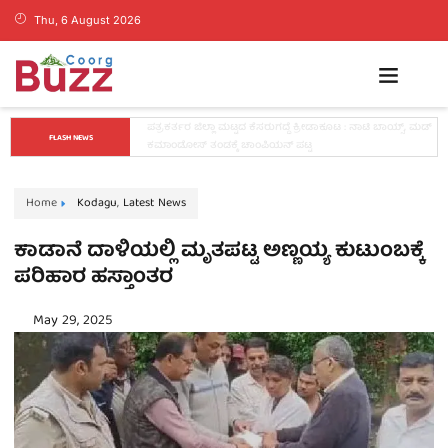
Thu, 6 August 2026
ಕೊಡಗಿನ ಯುವ ನಾಯಕ ಪೊನ್ನಣ್ಣಗೆ ಸಚಿವ ಸ್ಥಾನ..? ನಿಯೋಗದ 
FLASH NEWS
ಎದುರು ಸಿಎಂ ಡಿ.ಕೆ. ಶಿವಕುಮಾರ್ ಮಹತ್ವದ ಸುಳಿವು..!
Home
Kodagu
,
Latest News
ಕಾಡಾನೆ ದಾಳಿಯಲ್ಲಿ ಮೃತಪಟ್ಟ ಅಣ್ಣಯ್ಯ ಕುಟುಂಬಕ್ಕೆ
ಪರಿಹಾರ ಹಸ್ತಾಂತರ
May 29, 2025