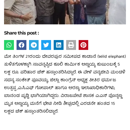
Share this post :
ಮೇ ತಿಂಗಳ 21ರಂದು ದೇವರಪುರ ಸಮೀಪದ ಕಾಡಾನೆ (Wild elephant)
ತುಳಿತಗೊಳಕ್ಕಾಗಿ ಸಾವನ್ನಪ್ಪಿದ ಕೂಲಿ ಕಾರ್ಮಿಕ ಅಣ್ಣಯ್ಯ ಕುಟುಂಬಕ್ಕೆ 5
ಲಕ್ಷ ರೂ. ಪರಿಹಾರ ಚೆಕ್‌ ಹಸ್ತಾಂತರಿಸಿದ್ದಾರೆ. ಈ ವೇಳೆ ವನ್ಯಜೀವಿ ಮಂಡಳಿ
ಸದಸ್ಯ ಸಂಕೇತ್ ಪೂವಯ್ಯ, ಜಿಲ್ಲಾ ಕಾಂಗ್ರೆಸ್‌ ಅಧ್ಯಕ್ಷ ತೀತಿರ ಧರ್ಮಜ
ಉತ್ತಪ್ಪ ,ಎ.ಸಿ.ಎಫ್‌ ಗೋಪಾಲ್‌ ಹಾಗೂ ಅರಣ್ಯ ಇಲಾಖಾಧಿಕಾರಿಗಳು,
ಬಾನಂಡ ಪೃಥ್ವಿ ಭಾಗಿಯಾಗಿದ್ದರು. ವಿರಾಜಪೇಟೆ ಶಾಸಕ ಎ.ಎಸ್‌ ಪೊನ್ನಣ್ಣ
ಮೃತ ಅಣ್ಣಯ್ಯ ಮನೆಗೆ ಭೇಟಿ ನೀಡಿ ಶೀಘ್ರದಲ್ಲಿ ಎರಡನೇ ಹಂತದ 15
ಲಕ್ಷದ ಚೆಕ್‌ ಹಸ್ತಾಂತರಿಸಲಿದ್ದಾರೆ.