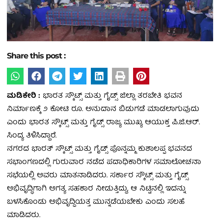
Share this post :
ಮಡಿಕೇರಿ :
ಭಾರತ ಸ್ಕೌಟ್ಸ್ ಮತ್ತು ಗೈಡ್ಸ್ ಜಿಲ್ಲಾ ತರಬೇತಿ ಭವನ
ನಿರ್ಮಾಣಕ್ಕೆ ೨ ಕೋಟಿ ರೂ. ಅನುದಾನ ಬಿಡುಗಡೆ ಮಾಡಲಾಗುವುದು
ಎಂದು ಭಾರತ ಸ್ಕೌಟ್ಸ್ ಮತ್ತು ಗೈಡ್ಸ್ ರಾಜ್ಯ ಮುಖ್ಯ ಆಯುಕ್ತ ಪಿ.ಜಿ.ಆರ್.
ಸಿಂದ್ಯ ತಿಳಿಸಿದ್ದಾರೆ.
ನಗರದ ಭಾರತ್ ಸ್ಕೌಟ್ಸ್ ಮತ್ತು ಗೈಡ್ಸ್ ಪೊನ್ನಮ್ಮ ಕುಶಾಲಪ್ಪ ಭವನದ
ಸಭಾಂಗಣದಲ್ಲಿ ಗುರುವಾರ ನಡೆದ ಪದಾಧಿಕಾರಿಗಳ ಸಮಾಲೋಚನಾ
ಸಭೆಯಲ್ಲಿ ಅವರು ಮಾತನಾಡಿದರು. ಸರ್ಕಾರ ಸ್ಕೌಟ್ಸ್ ಮತ್ತು ಗೈಡ್ಸ್
ಅಭಿವೃದ್ಧಿಗಾಗಿ ಅಗತ್ಯ ಸಹಕಾರ ನೀಡುತ್ತಿದ್ದು, ಆ ನಿಟ್ಟಿನಲ್ಲಿ ಇದನ್ನು
ಬಳಸಿಕೊಂಡು ಅಭಿವೃದ್ದಿಯತ್ತ ಮುನ್ನಡೆಯಬೇಕು ಎಂದು ಸಲಹೆ
ಮಾಡಿದರು.