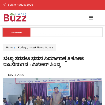
Sun, 9 August 2026
ಡ್ರಗ್ಸ್ ಬೇಡ, ಕನಸುಗಳನ್ನು ಬೆನ್ನಟ್ಟಿ: ಬೆಂಗಳೂರಿನಲ್ಲಿ ಕೊಡಗು ಬ್ಯಾಡ್ಮಿಂಟನ್ 
FLASH NEWS
ಟೂರ್ನಿ ಯಶಸ್ವಿ
Home
Kodagu
,
Latest News
,
Others
ಜಿಲ್ಲಾ ತರಬೇತಿ ಭವನ ನಿರ್ಮಾಣಕ್ಕೆ ೨ ಕೋಟಿ
ರೂ.ಬಿಡುಗಡೆ : ಪಿಜಿಆರ್ ಸಿಂದ್ಯ
July 3, 2025