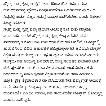
ಸ್ಕೌಟ್ಸ್ ಮತ್ತು ಗೈಡ್ಸ್ ಸಂಸ್ಥೆಗೆ ಸರ್ಕಾರದಿಂದ ಬಿಡುಗಡೆಯಾಗುವ
ಅನುದಾನವನ್ನು ಸ್ಥಳೀಯ ಸಂಘಟನೆಗಳಿಗೂ ಒದಗಿಸಲಾಗುವುದು. ಆ
ನಿಟ್ಟಿನಲ್ಲಿ ಖರ್ಚು ವೆಚ್ಚದ ಸಮಗ್ರ ದಾಖಲೆ ಒದಗಿಸಬೇಕು ಎಂದು ಪಿಜಿಆರ್
ಸಿಂಧ್ಯ ತಿಳಿಸಿದರು.
ಸ್ಕೌಟ್ಸ್ ಮತ್ತು ಗೈಡ್ಸ್ ಜಿಲ್ಲಾ ಪ್ರಧಾನ ಆಯುಕ್ತ ಕೆ.ಟಿ. ಬೇಬಿ ಮ್ಯಾಥ್ಯೂ
ಮಾತನಾಡಿ, ಭಾರತ್ ಸ್ಕೌಟ್ಸ್ ಮತ್ತು ಗೈಡ್ಸ್ ಜಿಲ್ಲಾ ತರಬೇತಿ ಭವನ
ನಿರ್ಮಾಣಕ್ಕೆ ೨ ಕೋಟಿ ರೂ. ಅನುದಾನ ಬಿಡುಗಡೆ ಆಗಲಿದೆ. ಆ ನಿಟ್ಟಿನಲ್ಲಿ
ಹುರುಪಿನಿಂದ ವಿವಿಧ ಚಟುವಟಿಕೆ ಹಮ್ಮಿಕೊಳ್ಳಲಾಗಿದೆ. ಆದಿವಾಸಿ ಮಕ್ಕಳಿಗೆ
ಶಿಕ್ಷಣ ಮತ್ತು ಆರೋಗ್ಯ ಸಂಬಂಧ ಜಾಗೃತಿ ಮೂಡಿಸಲಾಗುತ್ತದೆ ಎಂದರು.
ಸಂಸ್ಥೆಯ ಸಹ ಆಯುಕ್ತ ಬಸವರಾಜ್, ರಾಜ್ಯ ಸಂಘಟಕ ಪ್ರಭಾಕರ ಭಟ್,
ಟಿ.ಜಿ. ಪ್ರೇಮ್ ಕುಮಾರ್, ಶಾಲಾ ಶಿಕ್ಷಣ ಇಲಾಖೆ ಉಪ ನಿರ್ದೇಶಕ ಸಿ.
ರಂಗಧಾಮಪ್ಪ, ಪದವಿ ಪೂರ್ವ ಶಿಕ್ಷಣ ಇಲಾಖೆಯ ಉಪ ನಿರ್ದೇಶಕಿ
ಜ್ಯೋತಿ, ಕ್ಷೇತ್ರ ಶಿಕ್ಷಣಾಧಿಕಾರಿ ಡಾ ಬಿ.ಸಿ.ದೊಡ್ಡೇಗೌಡ, ಜಿಲ್ಲಾ ಗೈಡ್ಸ್ ಆಯುಕ್ತೆ
ರಾಣಿ ಮಾಚಯ್ಯ, ಜಿಲ್ಲಾ ಸ್ಥಾನೀಕ ಆಯುಕ್ತ ಎಚ್.ಆರ್.ಮುತ್ತಪ್ಪ,
ಕಾರ್ಯದರ್ಶಿ ಎಂ.ಎಂ. ವಸಂತಿ, ಸಹ ಕಾರ್ಯದರ್ಶಿ ಬೊಳ್ಳಜಿರ ಬಿ.ಅಯ್ಯಪ್ಪ
ಮುಂತಾದವರಿದ್ದರು.