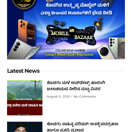
Latest News
ಕೊಡಗು ಮಳೆ ಅಪ್‌ಡೇಟ್ಸ್: ಹಾರಂಗಿ
ಜಲಾಶಯದ ನೀರಿನ ಮಟ್ಟ ವಿವರ
August 6, 2026
No Comments
ಕೊಡಗು ಸಾಹಿತ್ಯ ಪರಿಷತ್: ಆ.8ಕ್ಕೆ ಪದಗ್ರಹಣ
ಹಾಗೂ ಪ್ರಶಸ್ತಿ ಪ್ರದಾನ