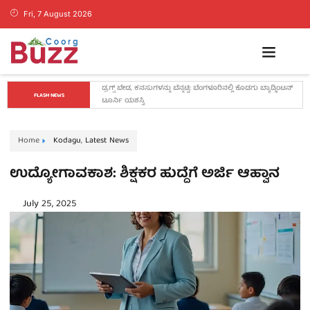
Fri, 7 August 2026
ಗೃಹ ಜ್ಯೋತಿ ಫಲಾನುಭವಿಗಳ ಗಮನಕ್ಕೆ: ಪರಿಶೀಲನೆ ಆರಂಭ, ದಾಖಲೆ 
FLASH NEWS
ಕಡ್ಡಾಯ!
Home
Kodagu
,
Latest News
ಉದ್ಯೋಗಾವಕಾಶ: ಶಿಕ್ಷಕರ ಹುದ್ದೆಗೆ ಅರ್ಜಿ ಆಹ್ವಾನ
July 25, 2025