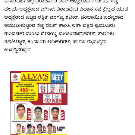
ಈ ಸಂದರ್ಭದಲ್ಲಿ ವಿರಾಜಪೇಟೆ ಬ್ಲಾಕ್ ಅಧ್ಯಕ್ಷರಾದ ರಂಜಿ ಪೂಣಚ್ಚ,
ವಲಯ ಅಧ್ಯಕ್ಷರಾದ ವರ್ಗಿಸ್, ವಿರಾಜಪೇಟೆ ವಿಧಾನ ಸಭೆ ಕ್ಷೇತ್ರದ ಯುವ
ಅಧ್ಯಕ್ಷರಾದ ಪಟ್ಟಡ ರಕ್ಷಿತ್ ಚಂಗಪ್ಪ, ಶಬೀರ್, ಪಂಚಾಯಿತಿ ಸದಸ್ಯರಾದ
ಅಮುಲುಕುಟ್ಟಂಡ ಕಟ್ಟಿ, ರಜಕ್, ಶಾಂತಿ, ಲತಾ, ಪಕ್ಷದ ಪ್ರಮುಖರು
ಕುಂದಚೀರ ಮಂಜು ದೇವಯ್ಯ, ಮಂಜುನಾಥ್,ಹರೀಶ್, ತಾಲೂಕು
ತಹಶೀಲ್ದಾರ್, ಕಂದಾಯ ಅಧಿಕಾರಿಗಳು, ಹಾಗೂ ಗ್ರಾಮಸ್ಥರು
ಉಪಸ್ಥಿತರಿದ್ದರು.