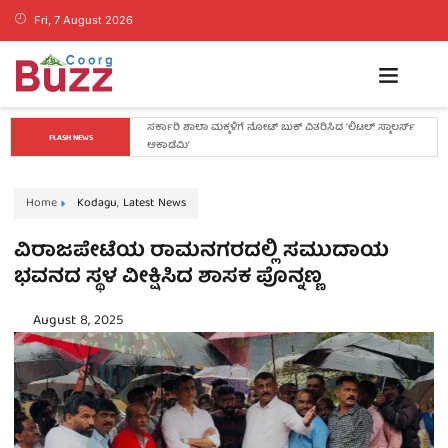
Fri, 7 August 2026
ಕೊಡಗಿನ ಯುವ ನಾಯಕ ಪೊನ್ನಣ್ಣಗೆ ಸಚಿವ ಸ್ಥಾನ..? ನಿಯೋಗದ 
FLASH NEWS
ಎದುರು ಸಿಎಂ ಡಿ.ಕೆ. ಶಿವಕುಮಾರ್ ಮಹತ್ವದ ಸುಳಿವು..!
Home
Kodagu
,
Latest News
ವಿರಾಜಪೇಟೆಯ ರಾಮನಗರದಲ್ಲಿ ಸಮುದಾಯ
ಭವನದ ಸ್ಥಳ ವೀಕ್ಷಿಸಿದ ಶಾಸಕ ಪೊನ್ನಣ್ಣ
August 8, 2025