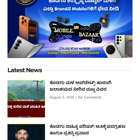
Latest News
ಕೊಡಗು ಮಳೆ ಅಪ್‌ಡೇಟ್ಸ್: ಹಾರಂಗಿ
ಜಲಾಶಯದ ನೀರಿನ ಮಟ್ಟ ವಿವರ
August 6, 2026
No Comments
ಕೊಡಗು ಸಾಹಿತ್ಯ ಪರಿಷತ್: ಆ.8ಕ್ಕೆ ಪದಗ್ರಹಣ
ಹಾಗೂ ಪ್ರಶಸ್ತಿ ಪ್ರದಾನ