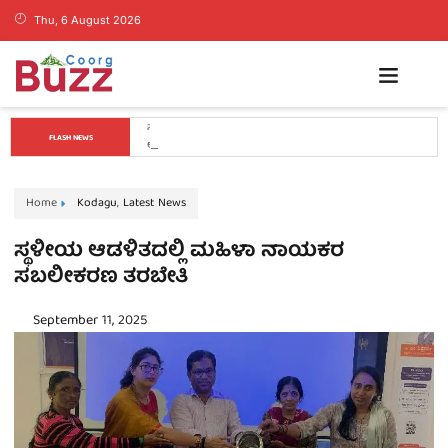
Thu, 6 August 2026
ಕೊಡಗಿನ ಯುವ ನಾಯಕ ಪೊನ್ನಣ್ಣಗೆ ಸಚಿವ ಸ್ಥಾನ..? ನಿಯೋಗದ 
FLASH NEWS
ಎದುರು ಸಿಎಂ ಡಿ.ಕೆ. ಶಿವಕುಮಾರ್ ಮಹತ್ವದ ಸುಳಿವು..!
Home
Kodagu
,
Latest News
ಸ್ಥಳೀಯ ಆಡಳಿತದಲ್ಲಿ ಮಹಿಳಾ ನಾಯಕರ
ಸಬಲೀಕರಣ ತರಬೇತಿ
September 11, 2025