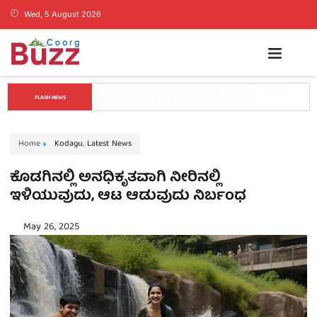
Wed, 5 August 2026
ಡ್ರಗ್ಸ್ ಬೇಡ, ಕನಸುಗಳನ್ನು ಬೆನ್ನಟ್ಟಿ: ಬೆಂಗಳೂರಿನಲ್ಲಿ ಕೊಡಗು ಬ್ಯಾಡ್ಮಿಂಟನ್ 
FLASH NEWS
ಟೂರ್ನಿ ಯಶಸ್ವಿ
Home
Kodagu
,
Latest News
ಕೊಡಗಿನಲ್ಲಿ ಅನಧಿಕೃತವಾಗಿ ನೀರಿನಲ್ಲಿ
ಇಳಿಯುವುದು, ಆಟ ಆಡುವುದು ನಿರ್ಬಂಧ
May 26, 2025