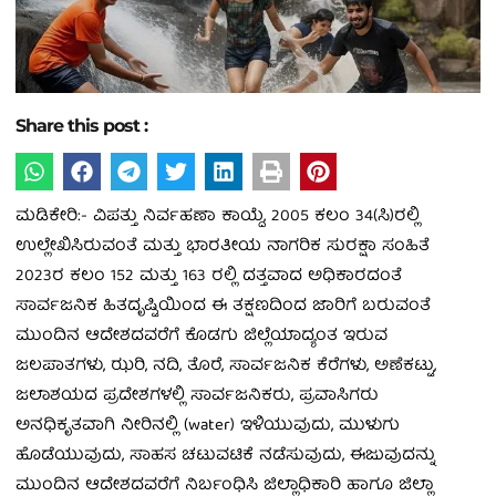
Share this post :
ಮಡಿಕೇರಿ:- ವಿಪತ್ತು ನಿರ್ವಹಣಾ ಕಾಯ್ದೆ, 2005 ಕಲಂ 34(ಸಿ)ರಲ್ಲಿ
ಉಲ್ಲೇಖಿಸಿರುವಂತೆ ಮತ್ತು ಭಾರತೀಯ ನಾಗರಿಕ ಸುರಕ್ಷಾ ಸಂಹಿತೆ
2023ರ ಕಲಂ 152 ಮತ್ತು 163 ರಲ್ಲಿ ದತ್ತವಾದ ಅಧಿಕಾರದಂತೆ
ಸಾರ್ವಜನಿಕ ಹಿತದೃಷ್ಟಿಯಿಂದ ಈ ತಕ್ಷಣದಿಂದ ಜಾರಿಗೆ ಬರುವಂತೆ
ಮುಂದಿನ ಆದೇಶದವರೆಗೆ ಕೊಡಗು ಜಿಲ್ಲೆಯಾದ್ಯಂತ ಇರುವ
ಜಲಪಾತಗಳು, ಝರಿ, ನದಿ, ತೊರೆ, ಸಾರ್ವಜನಿಕ ಕೆರೆಗಳು, ಅಣೆಕಟ್ಟು,
ಜಲಾಶಯದ ಪ್ರದೇಶಗಳಲ್ಲಿ ಸಾರ್ವಜನಿಕರು, ಪ್ರವಾಸಿಗರು
ಅನಧಿಕೃತವಾಗಿ ನೀರಿನಲ್ಲಿ (water) ಇಳಿಯುವುದು, ಮುಳುಗು
ಹೊಡೆಯುವುದು, ಸಾಹಸ ಚಟುವಟಿಕೆ ನಡೆಸುವುದು, ಈಜುವುದನ್ನು
ಮುಂದಿನ ಆದೇಶದವರೆಗೆ ನಿರ್ಬಂಧಿಸಿ ಜಿಲ್ಲಾಧಿಕಾರಿ ಹಾಗೂ ಜಿಲ್ಲಾ