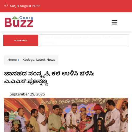
Sat, 8 August 2026
ತಂತ್ರವೇ ಯಶಸ್ಸಿನ ಮೂಲ, ಕೇವಲ ಕಲ್ಪನೆಗಳಿಂದ ಉದ್ಯಮ 
FLASH NEWS
ಯಶಸ್ವಿಯಾಗುವುದಿಲ್ಲ: ವೇಣು ಶರ್ಮಾ
Home
Kodagu
,
Latest News
ಜಾನಪದ ಸಂಸ್ಕೃತಿ, ಕಲೆ ಉಳಿಸಿ ಬೆಳೆಸಿ:
ಎ.ಎಎಸ್.ಪೊನ್ನಣ್ಣ
September 29, 2025