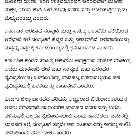
ಮಡಿಕೇರಿ ದಸರಾ ಕರಗ ಉತ್ಸವದೊಂದಿಗೆ ಆರಂಭವಾಗಿ ಮಹಿಳಾ,
ಮಕ್ಕಳ, ಯುವ, ಕಾಫಿ ಹೀಗೆ ಹಲವು ದಸರಾವನ್ನು ಆಚರಿಸುತ್ತಿರುವುದು
ಮೆಚ್ಚುವಂತದ್ದು ಎಂದರು.
ಕರ್ನಾಟಕ ಅರೆಭಾಷೆ ಸಂಸ್ಕøತಿ ಮತ್ತು ಸಾಹಿತ್ಯ ಅಕಾಡೆಮಿ ವತಿಯಿಂದ
ಅರೆಭಾಷೆ ಕಲೆ ಸಂಸ್ಕøತಿಗೆ ಹೆಚ್ಚಿನ ಒತ್ತು ನೀಡಲಾಗಿದೆ. ಅರೆಭಾಷೆಯನ್ನು
ಮತ್ತಷ್ಟು ಎತ್ತರಕ್ಕೆ ಕೊಂಡೊಯ್ಯುವಲ್ಲಿ ಶ್ರಮಿಸಲಾಗಿದೆ ಎಂದರು.
ಕರ್ನಾಟಕ ಕೊಡವ ಸಾಹಿತ್ಯ ಅಕಾಡೆಮಿ ಅಧ್ಯಕ್ಷರಾದ ಮಹೇಶ್ ನಾಚಯ್ಯ
ಅವರು ಮಾತನಾಡಿ ದೇಶ ಬಹು ಸಂಸ್ಕøತಿ, ಬಹು ಪರಂಪರೆ
ವೈವಿದ್ಯತೆಯನ್ನು ಒಳಗೊಂಡಿದ್ದು, ನಾಡಹಬ್ಬ ದಸರಾದಲ್ಲಿಯೂ ಸಹ
ವೈವಿದ್ಯತೆಯಲ್ಲಿ ಏಕತೆಯನ್ನು ಕಾಣುತ್ತೇವೆ ಎಂದರು.
ಕೊಡಗು ಜಿಲ್ಲಾ ಜಾನಪದ ಪರಿಷತ್ತು ಅಧ್ಯಕ್ಷರಾದ ಬಿ.ಜಿ.ಅನಂತಶಯನ
ಅವರು ಮಾತನಾಡಿ ಪಾರಂಪರಿಕ ಜಾನಪದ ದಸರಾವನ್ನು ಉಳಿಸಿ
ಬೆಳೆಸುವಲ್ಲಿ ಎಲ್ಲರೂ ಕೈಜೋಡಿಸಬೇಕು ಎಂದು ಕೋರಿದರು. ನಾಡಿನಲ್ಲಿ
ಜಾನಪದ ಕಲೆ, ಸಂಸ್ಕøತಿಗೆ ತನ್ನದೇ ಆದ ಇತಿಹಾಸವಿದ್ದು, ಅದನ್ನು ಉಳಿಸಿ
ಬೆಳೆಸಿಕೊಂಡು ಹೋಗಬೇಕು ಎಂದರು.