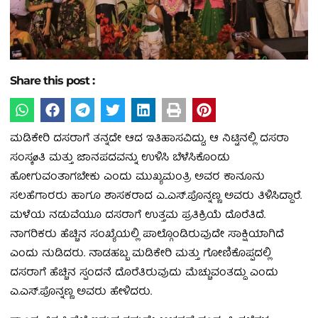
Share this post :
ಮಡಿಕೇರಿ ದಸರಾಗೆ ತನ್ನದೇ ಆದ ಇತಿಹಾಸವಿದ್ದು, ಆ ನಿಟ್ಟಿನಲ್ಲಿ ದಸರಾ
ಸಂಸ್ಕøತಿ ಮತ್ತು ಜಾನಪದವನ್ನು ಉಳಿಸಿ ಬೆಳೆಸಿಕೊಂಡು
ಹೋಗುವಂತಾಗಬೇಕು ಎಂದು ಮುಖ್ಯಮಂತ್ರಿ ಅವರ ಕಾನೂನು
ಸಲಹೆಗಾರರು ಹಾಗೂ ಶಾಸಕರಾದ ಎ..ಎಸ್.ಪೊನ್ನಣ್ಣ ಅವರು ತಿಳಿಸಿದ್ದಾರೆ.
ಮಳೆಯ ನಡುವೆಯೂ ದಸರಾಗೆ ಉತ್ತಮ ಪ್ರತಿಕ್ರಿಯೆ ದೊರೆತಿದೆ.
ನಾಗರಿಕರು ಹೆಚ್ಚಿನ ಸಂಖ್ಯೆಯಲ್ಲಿ ಪಾಲ್ಗೊಂಡಿರುವುದೇ ಸಾಕ್ಷಿಯಾಗಿದೆ
ಎಂದು ನುಡಿದರು. ನಾಡಹಬ್ಬ ಮಡಿಕೇರಿ ಮತ್ತು ಗೋಣಿಕೊಪ್ಪದಲ್ಲಿ
ದಸರಾಗೆ ಹೆಚ್ಚಿನ ಸ್ಪಂದನೆ ದೊರೆತಿರುವುದು ಮೆಚ್ಚುವಂತದ್ದು ಎಂದು
ಎ.ಎಸ್.ಪೊನ್ನಣ್ಣ ಅವರು ಹೇಳಿದರು.