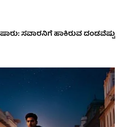
ಾ ಹುಷಾರು: ಸವಾರನಿಗೆ ಹಾಕಿರುವ ದಂಡವೆಷ್ಟು