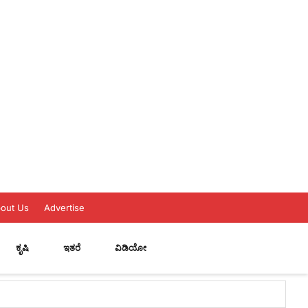
out Us
Advertise
ಕೃಷಿ
ಇತರೆ
ವಿಡಿಯೋ