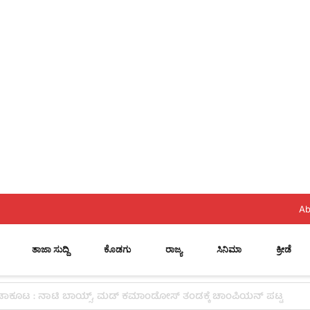
Ab
ತಾಜಾ ಸುದ್ದಿ
ಕೊಡಗು
ರಾಜ್ಯ
ಸಿನಿಮಾ
ಕ್ರೀಡೆ
ೆಗಳಿಂದ ಉದ್ಯಮ ಯಶಸ್ವಿಯಾಗುವುದಿಲ್ಲ: ವೇಣು ಶರ್ಮಾ