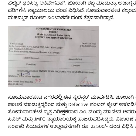
ಹೆಲ್ಮೆಟ್ ಧರಿಸಿಲ್ಲ, ಅತಿವೇಗವಾಗಿ, ಜೋರಾಗಿ ಶಬ್ದ ಮಾಡುತ್ತಾ, ಅಜಾ
ಪರಿಗಣಿಸಿ ನ್ಯಾಯಾಲಯ ದಂಡ ವಿಧಿಸಿದೆ. ಸೋಮವಾರಪೇಟೆ ಕಲ್ಕಂದೂ
ಮಹಮ್ಮದ್ ರಮೀಜ್ ಎಂಬಾತನೇ ದಂಡ ತೆತ್ತವನಾಗಿದ್ದಾನೆ.
ಸೋಮವಾರಪೇಟೆ ನಗರದಲ್ಲಿ ಈತ ಸೈಲೆನ್ಸರ್ ಮಾರ್ಪಡಿಸಿ, ಜೋರಾಗಿ ಶಬ
ಚಾಲನೆ ಮಾಡುತ್ತಿದ್ದರಿಂದ ಮತ್ತು Defective ನಂಬರ್ ಪ್ಲೇಟ್ ಅಳವಡ
ಸೋಮವಾರಪೇಟೆ ವೃತ್ತ ನಿರೀಕ್ಷಕರಾದ ಎಂ. ಮುದ್ದು ಮಾದೇವ ಅವರು 
ಸಿವಿಲ್ ಮತ್ತು JMFC ನ್ಯಾಯಾಲಯಕ್ಕೆ ಹಾಜರುಪಡಿಸಿದ್ದರು. ವಿಚಾರಣ
ಸಂಚಾರಿ ನಿಯಮಗಳ ಉಲ್ಲಂಘನೆಗಾಗಿ ರೂ. 23,500/- ದಂಡ ವಿಧಿಸಿ ತೀರ