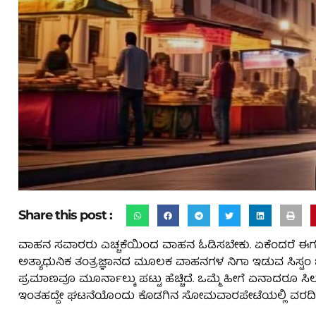
Share this post :
ವಾಹನ ಸವಾರರು ಎಚ್ಚಕೆಯಿಂದ ವಾಹನ ಓಡಿಸಬೇಕು. ಏಕೆಂದರೆ ಈಗ
ಅತ್ಯಾಧುನಿಕ ತಂತ್ರಜ್ಞಾನದ ಮೂಲಕ ವಾಹನಗಳ ನಿಗಾ ಇಡುವ ಸಿಸ್ಟಂ 
ಪ್ರಮಾಣವೂ ಮೂರ್ನಾಲ್ಕು ಪಟ್ಟು ಹೆಚ್ಚಿದೆ. ಒಮ್ಮೆ ಹೀಗೆ ಏನಾದರೂ ಸ
ಇಂತಹದ್ದೇ ಘಟನೆಯೊಂದು ಕೊಡಗಿನ ಸೋಮವಾರಪೇಟೆಯಲ್ಲಿ ವರದಿ