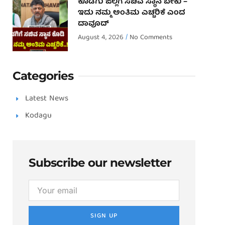
ಕೊಡಗು ಜಿಲ್ಲೆಗೆ ಸಚಿವ ಸ್ಥಾನ ಬೇಕು –
ಇದು ನಮ್ಮ ಅಂತಿಮ ಎಚ್ಚರಿಕೆ ಎಂದ
ದಾವೂದ್ ‌
August 4, 2026
No Comments
Categories
Latest News
Kodagu
Subscribe our newsletter
SIGN UP