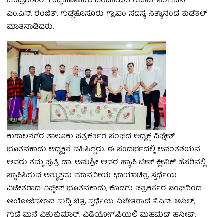
ಚಂದ್ರಶೇಖರ್, ಗುಡ್ಡೆಹೊಸೂರು ಪಂಚಾಯಿತಿ ಯೂತ್ ಸಂಘಟನೆ
ಎಂ.ಎಸ್. ರಂಜಿತ್, ಗುಡ್ಡೆಹೊಸೂರು ಗ್ರಾಪಂ ಸದಸ್ಯ ನಿತ್ಯಾನಂದ ಕುಡೆಕಲ್
ಮಾತನಾಡಿದರು.
ಕುಶಾಲನಗರ ತಾಲೂಕು ಪತ್ರಕರ್ತರ ಸಂಘದ ಅಧ್ಯಕ್ಷ ವಿಘ್ನೇಶ್
ಭೂತನಕಾಡು ಅಧ್ಯಕ್ಷತೆ ವಹಿಸಿದ್ದರು. ಈ ಸಂದರ್ಭದಲ್ಲಿ ಅನಂತಶಯನ
ಅವರು ತಮ್ಮ ಪುತ್ರಿ ಡಾ. ಅನುಶ್ರೀ ಅವರ ಹ್ಯಾಪಿ ಟೀತ್ ಕ್ಲೀನಿಕ್ ಹೆಸರಿನಲ್ಲಿ
ಸ್ಥಾಪಿಸಿರುವ ಅತ್ಯುತ್ತಮ ಮಾನವೀಯ ಛಾಯಾಚಿತ್ರ ಸ್ಪರ್ಧೆಯ
ವಿಜೇತರಾದ ವಿಘ್ನೇಶ್ ಭೂತನಕಾಡು, ಕೊಡಗು ಪತ್ರಕರ್ತರ ಸಂಘದಿಂದ
ಆಯೋಜಿಸಲಾದ ಸುದ್ದಿ ಚಿತ್ರ ಸ್ಪರ್ಧೆಯ ವಿಜೇತರಾದ ಕೆ.ಎಸ್. ಅನಿಲ್,
ಗುಡ್ಡೆ ಮನೆ ವಿಶುಕುಮಾರ್, ವಿಡಿಯೋಗ್ರಫಿಯಲ್ಲಿ ಮಹಮ್ಮದ್ ಹನೀಫ್,