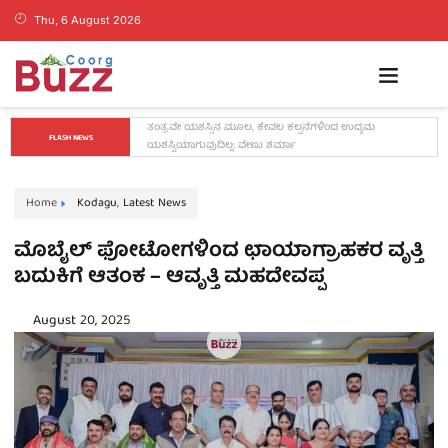
Thu, 6 August 2026
ಗೃಹ ಜ್ಯೋತಿ ಫಲಾನುಭವಿಗಳ ಗಮನಕ್ಕೆ: ಪರಿಶೀಲನೆ ಆರಂಭ, ದಾಖಲೆ 
FLASH NEWS
ಕಡ್ಡಾಯ!
Home
Kodagu
,
Latest News
ಮೊಬೈಲ್ ಫೋಟೋಗಳಿಂದ ಛಾಯಾಗ್ರಾಹಕರ ವೃತ್ತಿ
ಬದುಕಿಗೆ ಆತಂಕ – ಆವೃತ್ತಿ ಮಹದೇವಪ್ಪ
August 20, 2025