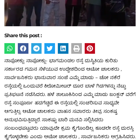
Share this post :
ನಾಪೋಕ್ಲು: ನಾಪೋಕ್ಲು- ಭಾಗಮಂಡಲ ರಸ್ತೆ ದುಸ್ಥಿತಿಯ ಕುರಿತು
ಸರ್ಕಾರದ ಗಮನ ಸೆಳೆಯುವ ಉದ್ದೇಶದಿಂದ ಆಟೋ ಚಾಲಕರು ,
ಸಾರ್ವಜನಿಕರು ಭಾನುವಾರ ಸಂಜೆ ಎಮ್ಮೆ ಮಾಡು – ಚೋ ನಕೆರೆ
ರಸ್ತೆಯಲ್ಲಿ ಒಂದುವರೆ ಕಿಲೋಮೀಟರ್ ದೂರ ಬಾಳೆ ಗಿಡಗಳನ್ನು ನೆಟ್ಟು
ಪ್ರತಿಭಟನೆ ನಡೆಸಿದರು. ಹಳೆ ತಾಲೂಕಿನಿಂದ ಎಮ್ಮೆ ಮಾಡು ಜಂಕ್ಷನ್ ವರೆಗೆ
ರಸ್ತೆ ಸಂಪೂರ್ಣ ಹದಗೆಟ್ಟಿದೆ ಈ ರಸ್ತೆಯಲ್ಲಿ ಸಂಚರಿಸುವ ಸಾಧ್ಯವೇ
ಆಗುತ್ತಿಲ್ಲ. ಆಟೋ ಚಾಲಕರು ವಾಹನ ಸವಾರರು ತೀವ್ರ ಸಂಕಷ್ಟ
ಅನುಭವಿಸುತ್ತಿದ್ದಾರೆ. ಸಾಕಷ್ಟು ಬಾರಿ ಮನವಿ ಸಲ್ಲಿಸಿದರು
ಸಂಬಂಧಪಟ್ಟವರು ಯಾವುದೇ ಕ್ರಮ ಕೈಗೊಂಡಿಲ್ಲ. ಕೂಡಲೇ ರಸ್ತೆ ದುರಸ್ತಿ
ಕೈಗೊಳ್ಳಬೇಕು ಎಂದು ಆಟೋ ಚಾಲಕರು , ಸಾರ್ವಜನಿಕರು ಆಗ್ರಹಿಸಿದರು.