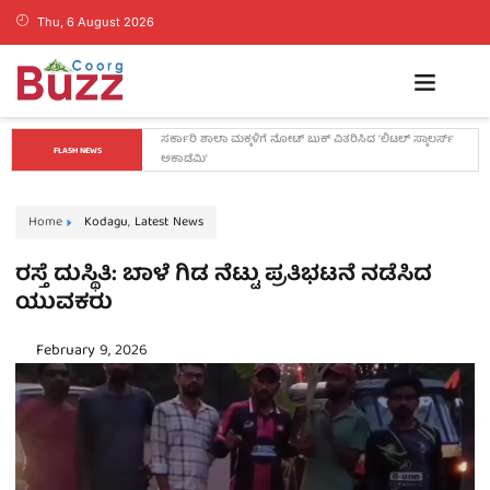
Thu, 6 August 2026
ಕೊಡಗಿನ ಯುವ ನಾಯಕ ಪೊನ್ನಣ್ಣಗೆ ಸಚಿವ ಸ್ಥಾನ..? ನಿಯೋಗದ 
FLASH NEWS
ಎದುರು ಸಿಎಂ ಡಿ.ಕೆ. ಶಿವಕುಮಾರ್ ಮಹತ್ವದ ಸುಳಿವು..!
Home
Kodagu
,
Latest News
ರಸ್ತೆ ದುಸ್ಥಿತಿ: ಬಾಳೆ ಗಿಡ ನೆಟ್ಟು ಪ್ರತಿಭಟನೆ ನಡೆಸಿದ
ಯುವಕರು
February 9, 2026