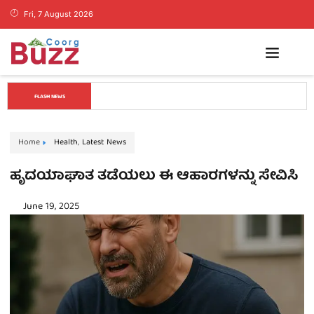
Fri, 7 August 2026
ತಂತ್ರವೇ ಯಶಸ್ಸಿನ ಮೂಲ, ಕೇವಲ ಕಲ್ಪನೆಗಳಿಂದ ಉದ್ಯಮ 
FLASH NEWS
ಯಶಸ್ವಿಯಾಗುವುದಿಲ್ಲ: ವೇಣು ಶರ್ಮಾ
Home
Health
,
Latest News
ಹೃದಯಾಘಾತ ತಡೆಯಲು ಈ ಆಹಾರಗಳನ್ನು ಸೇವಿಸಿ
June 19, 2025