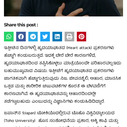
Share this post :
ಇತ್ತೀಚಿನ ದಿನಗಳಲ್ಲಿ ಹೃದಯಾಘಾತದ (Heart attack) ಪ್ರಕರಣಗಳು
ಹೆಚ್ಚಾಗಿ ಕಂಡುಬರುತ್ತದೆ. ಇದಕ್ಕೆ ಬೇರೆ ಬೇರೆ ಕಾರಣಗಳಿದೆ,
ಹೃದಯಾಘಾತದಿಂದ ತಪ್ಪಿಸಿಕೊಳ್ಳಲು ಮಾತ್ರೆಯೊಂದೇ ಪರಿಹಾರವಲ್ಲ.ಇದು
ಬಹುಮುಖ್ಯವಾದ ವಿಷಯ. ಇತ್ತೀಚೆಗೆ ಹೃದಯಾಘಾತದ ಪ್ರಕರಣಗಳು
ಜಾಗತಿಕವಾಗಿ ಹೆಚ್ಚಾಗುತ್ತಿರುವುದು ನಿಜ. ಜೀವನಶೈಲಿ, ಆಹಾರ, ಮಾನಸಿಕ
ಒತ್ತಡ ಮತ್ತು ಶಾರೀರಿಕ ಚಟುವಟಿಕೆಗಳ ಕೊರತೆ ಈ ಬೆಳವಣಿಗೆಗೆ
ಕಾರಣವಾಗಿವೆ. ಈ ಹೃದಯಾಘಾತವನ್ನು ಆಹಾರದಿಂದಲ್ಲೇ
ತಡೆಗಟ್ಟಬಹುದು ಎಂಬುದನ್ನು ವಿಜ್ಞಾನಿಗಳು ಕಂಡುಹಿಡಿದಿದ್ದಾರೆ.
ಜಪಾನ್‌ನ 9Japan) ಟೋಕಿಯೊದಲ್ಲಿರುವ ಟೊಹೊ ವಿಶ್ವವಿದ್ಯಾಲಯದ
(Toho University) ಹೊಸ ಸಂಶೋಧನೆಯ ಪ್ರಕಾರ, ಅಕ್ಕಿ, ಕಾಫಿ ಮತ್ತು