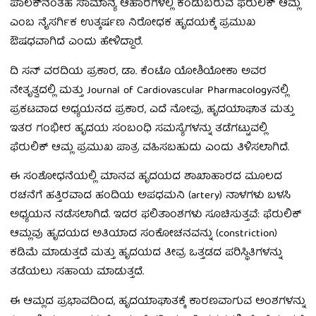
ಪಾಲಕ್‌ನಂತಹ ಸಾಮಾನ್ಯ ಆಹಾರಗಳಲ್ಲಿ ಕಂಡುಬರುವ ಫೆರುಲಿಕ್ ಆಮ್ಲ
ಎಂಬ ನೈಸರ್ಗಿಕ ಉತ್ಕರ್ಷಣ ನಿರೋಧಕ ಹೃದಯಕ್ಕೆ ಪ್ರಮುಖ
ಔಷಧವಾಗಿದೆ ಎಂದು ಹೇಳಿದ್ದಾರೆ.
ದಿ ಸನ್ ವರದಿಯ ಪ್ರಕಾರ, ಡಾ. ಕೆಂಟೊ ಯೋಶಿಯೋಕಾ ಅವರ
ನೇತೃತ್ವದಲ್ಲಿ ಮತ್ತು Journal of Cardiovascular Pharmacologyನಲ್ಲಿ
ಪ್ರಕಟವಾದ ಅಧ್ಯಯನದ ಪ್ರಕಾರ, ಎದೆ ನೋವು, ಹೃದಯಾಘಾತ ಮತ್ತು
ಇತರ ಗಂಭೀರ ಹೃದಯ ಸಂಬಂಧಿ ಸಮಸ್ಯೆಗಳನ್ನು ತಡೆಗಟ್ಟುವಲ್ಲಿ
ಫೆರುಲಿಕ್ ಆಮ್ಲ ಪ್ರಮುಖ ಪಾತ್ರ ವಹಿಸಬಹುದು ಎಂದು ತಿಳಿಸಲಾಗಿದೆ.
ಈ ಸಂಶೋಧನೆಯಲ್ಲಿ ಮಾನವ ಹೃದಯದ ಶಾಖಾಹಾರದ ಮೂಲದ
ರಚನೆಗೆ ಹತ್ತಿರವಾದ ಹಂದಿಯ ಅಪಧಮನಿ (artery) ನಾಳಗಳು ಬಳಸಿ
ಅಧ್ಯಯನ ನಡೆಸಲಾಗಿದೆ. ಇದರ ಫಲಿತಾಂಶಗಳು ಸೂಚಿಸುತ್ತವೆ: ಫೆರುಲಿಕ್
ಆಮ್ಲವು ಹೃದಯದ ಅತಿಯಾದ ಸಂಕೋಚನವನ್ನು (constriction)
ಕಡಿಮೆ ಮಾಡುತ್ತದೆ ಮತ್ತು ಹೃದಯದ ತೀವ್ರ ಒತ್ತಡದ ಪರಿಸ್ಥಿತಿಗಳನ್ನು
ತಡೆಯಲು ಸಹಾಯ ಮಾಡುತ್ತದೆ.
ಈ ಆಮ್ಲದ ಪ್ರಭಾವದಿಂದ, ಹೃದಯಾಘಾತಕ್ಕೆ ಕಾರಣವಾಗುವ ಅಂಶಗಳನ್ನು