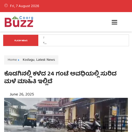
Fri, 7 August 2026
ಕೊಡಗಿನ ಯುವ ನಾಯಕ ಪೊನ್ನಣ್ಣಗೆ ಸಚಿವ ಸ್ಥಾನ..? ನಿಯೋಗದ 
FLASH NEWS
ಎದುರು ಸಿಎಂ ಡಿ.ಕೆ. ಶಿವಕುಮಾರ್ ಮಹತ್ವದ ಸುಳಿವು..!
Home
Kodagu
,
Latest News
ಕೊಡಗಿನಲ್ಲಿ ಕಳೆದ 24 ಗಂಟೆ ಅವಧಿಯಲ್ಲಿ ಸುರಿದ
ಮಳೆ ಮಾಹಿತಿ ಇಲ್ಲಿದೆ
June 26, 2025