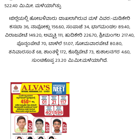
522.40 ಮಿ.ಮೀ. ಮಳೆಯಾಗಿತ್ತು.
Iಜಿ
ಲ್ಲೆಯಲ್ಲಿ ಹೋಬಳಿವಾರು ದಾಖಲಾಗಿರುವ ಮಳೆ ವಿವರ:-ಮಡಿಕೇರಿ
ಕಸಬಾ 36, ನಾಪೋಕ್ಲು 156.60, ಸಂಪಾಜೆ 34, ಭಾಗಮಂಡಲ 89.40,
ವಿರಾಜಪೇಟೆ 149.20, ಅಮ್ಮತ್ತಿ 111, ಹುದಿಕೇರಿ 226.70, ಶ್ರೀಮಂಗಲ 217.40,
ಪೊನ್ನಂಪೇಟೆ 70, ಬಾಳೆಲೆ 51.07, ಸೋಮವಾರಪೇಟೆ 80.80,
ಶನಿವಾರಸಂತೆ 68, ಶಾಂತಳ್ಳಿ 172, ಕೊಡ್ಲಿಪೇಟೆ 73, ಕುಶಾಲನಗರ 4.60,
ಸುಂಟಿಕೊಪ್ಪ 23.20 ಮಿ.ಮೀ.ಮಳೆಯಾಗಿದೆ.