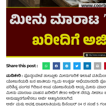
Share this post :
ಮಡಿಕೇರಿ :
ಪೊನ್ನಂಪೇಟೆ ತಾಲ್ಲೂಕು ಮೀನುಗಾರಿಕೆ ಇಲಾಖೆ ವತಿಯಿಂದ 
ಯೋಜನೆಯಡಿ ಜನ ಜಾತೀಯ ಗ್ರಾಮ ಉತ್ಕರ್ಷ ಅಭಿಯಾನದಡಿ ಪೊನ್ನಂಪೇಟ
ಪರಿಶಿಷ್ಟ ಪಂಗಡ ಗಿರಿಜನ ಉಪ ಯೋಜನೆಯಡಿ ಆಯ್ದ ಮೀನು ಮಾರಾಟಗಾರರ
ಮೀನು ಮಾರಾಟ ವಾಹನ ಖರೀದಿಗೆ ಶೇ.90 ಆರ್ಥಿಕ ನೆರವು ನೀಡಲು ಒಂ
ಅನುಷ್ಠಾನಗೊಳಿಸಲು ಅರ್ಜಿ ಆಹ್ವಾನಿಸಲಾಗಿದೆ.
ಅರ್ಜಿ ಮತ್ತು ಅವಶ್ಯ ದಾಖಲಾತಿಯನ್ನು ಡಿಸೆಂಬರ್ 04 ರ ಸಂಜೆ 5 