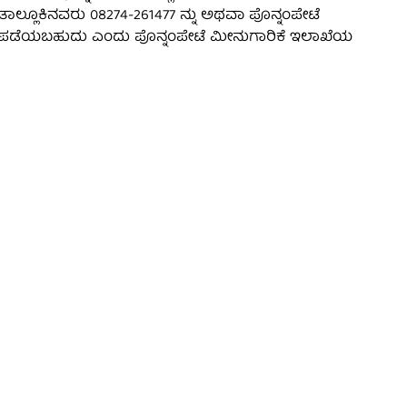
ೆ ತಾಲ್ಲೂಕಿನವರು 08274-261477 ನ್ನು ಅಥವಾ ಪೊನ್ನಂಪೇಟೆ
ತಿ ಪಡೆಯಬಹುದು ಎಂದು ಪೊನ್ನಂಪೇಟೆ ಮೀನುಗಾರಿಕೆ ಇಲಾಖೆಯ