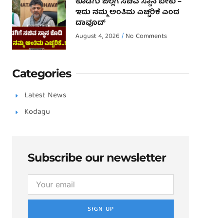
ಕೊಡಗು ಜಿಲ್ಲೆಗೆ ಸಚಿವ ಸ್ಥಾನ ಬೇಕು –
ಇದು ನಮ್ಮ ಅಂತಿಮ ಎಚ್ಚರಿಕೆ ಎಂದ
ದಾವೂದ್ ‌
August 4, 2026
No Comments
Categories
Latest News
Kodagu
Subscribe our newsletter
SIGN UP