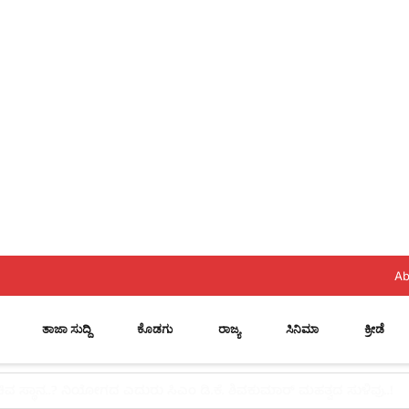
Ab
ತಾಜಾ ಸುದ್ದಿ
ಕೊಡಗು
ರಾಜ್ಯ
ಸಿನಿಮಾ
ಕ್ರೀಡೆ
 ಪರಿಶೀಲನೆ ಆರಂಭ, ದಾಖಲೆ ಕಡ್ಡಾಯ!