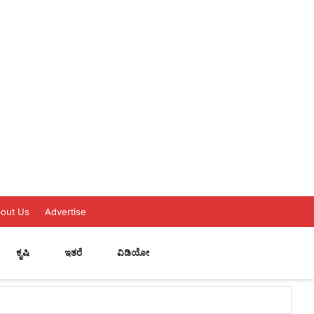
out Us
Advertise
ಕೃಷಿ
ಇತರೆ
ವಿಡಿಯೋ