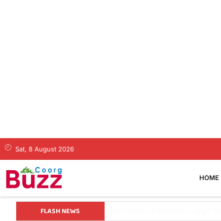
Sat, 8 August 2026
HOME
FLASH NEWS
ಗೃಹ ಜ್ಯೋತಿ ಫಲಾನುಭವಿಗಳ ಗಮನಕ್ಕೆ: