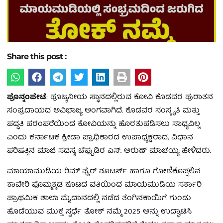
Share this post :
ಪೊನ್ನಂಪೇಟೆ
: ಪೂಜ್ಯನೀಯ ಸ್ಥಾನದಲ್ಲಿರುವ ಕೋವಿ ಕೊಡವರ ಪುರಾತನ
ಸಂಪ್ರದಾಯದ ಅವಿಭಾಜ್ಯ ಅಂಗವಾಗಿದೆ. ಕೊಡವರ ಸಂಸ್ಕೃತಿ ಮತ್ತು
ಪದ್ಧತಿ ಪರಂಪರೆಯಿಂದ ಕೋವಿಯನ್ನು ಹೊರತುಪಡಿಸಲು ಸಾಧ್ಯವಿಲ್ಲ
ಎಂದು ಕರ್ನಾಟಕ ಕ್ರೀಡಾ ಪ್ರಾಧಿಕಾರದ ಉಪಾಧ್ಯಕ್ಷರಾದ, ವಿಧಾನ
ಪರಿಷತ್ತಿನ ಮಾಜಿ ಸದಸ್ಯ ಚೆಪ್ಪುಡಿರ ಎಸ್. ಅರುಣ್ ಮಾಚಯ್ಯ ಹೇಳಿದರು.
ಮಾಯಾಮುಡಿಯ ರಿಮ್ ಫೈರ್ ಶೂಟರ್ಸ್ ಹಾಗೂ ಗೋಣಿಕೊಪ್ಪಲಿನ
ಕಾವೇರಿ ಪೊಮ್ಮಕ್ಕಡ ಕೂಟದ ವತಿಯಿಂದ ಮಾಯಮುಡಿಯ ಸರ್ಕಾರಿ
ಪ್ರಾಥಮಿಕ ಶಾಲಾ ಮೈದಾನದಲ್ಲಿ ನಡೆದ ತೆಂಗಿನಕಾಯಿಗೆ ಗುಂಡು
ಹೊಡೆಯುವ ಮುಕ್ತ ಸ್ಪರ್ಧೆ ತೋಕ್ ನಮ್ಮೆ 2025 ಅನ್ನು ಉದ್ಘಾಟಿಸಿ