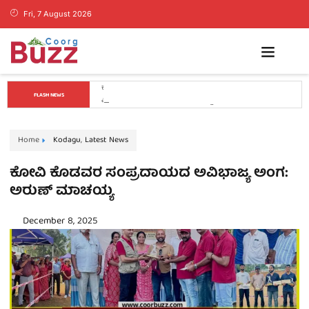
Fri, 7 August 2026
ತಂತ್ರವೇ ಯಶಸ್ಸಿನ ಮೂಲ, ಕೇವಲ ಕಲ್ಪನೆಗಳಿಂದ ಉದ್ಯಮ 
FLASH NEWS
ಯಶಸ್ವಿಯಾಗುವುದಿಲ್ಲ: ವೇಣು ಶರ್ಮಾ
Home
Kodagu
,
Latest News
ಕೋವಿ ಕೊಡವರ ಸಂಪ್ರದಾಯದ ಅವಿಭಾಜ್ಯ ಅಂಗ:
ಅರುಣ್ ಮಾಚಯ್ಯ
December 8, 2025