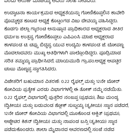
ಎಂದು ಅರುಣ್ ಮಾಚಯ್ಯ ಅವರು ಸಲಹೆ ನೀಡಿದರು.
ಉದ್ಘಾಟನಾ ಕಾರ್ಯಕ್ರಮದ ಅಧ್ಯಕ್ಷತೆಯನ್ನು ಗೋಣಿಕೊಪ್ಪಲಿನ ಕಾವೇರಿ
ಪೊಮ್ಮಕ್ಕಡ ಕೂಟದ ಅಧ್ಯಕ್ಷೆ ಕೊಟ್ಟಂಗಡ ವಿಜು ದೇವಯ್ಯ ವಹಿಸಿದ್ದರು.
ಕೊಡಗು ಜಿಲ್ಲಾ ಗ್ಯಾರಂಟಿ ಅನುಷ್ಠಾನ ಪ್ರಾಧಿಕಾರದ ಅಧ್ಯಕ್ಷರಾದ ತೀತಿರ
ಧರ್ಮಜ ಉತ್ತಪ್ಪ, ಗೋಣಿಕೊಪ್ಪಲು ಎಪಿಎಂಸಿ ಮಾಜಿ ಅಧ್ಯಕ್ಷರಾದ
ಕಾಳಪಂಡ ಟಿ. ಟಿಪ್ಪು ಬಿದ್ದಪ್ಪ, ಯುವ ಉದ್ಯಮಿ ಕಾಳಪಂಡ ಜೆ. ಬೋಪಣ್ಣ
ಮೊದಲಾದವರು ಮುಖ್ಯ ಅತಿಥಿಗಳಾಗಿ ಪಾಲ್ಗೊಂಡಿದ್ದರು. ಪೂದ್ರಿಮಾಡ
ಸರಿತ ತಮ್ಮಯ್ಯ ಪ್ರಾರ್ಥಿಸಿದರೆ, ಮಾಯಮುಡಿ ಗ್ರಾ.ಪಂ.ಅಧ್ಯಕ್ಷ ಆಪಟ್ಟಿರ
ಟಾಟು ಮೊಣ್ಣಪ್ಪ ಸ್ವಾಗತಿಸಿದರು.
ವಿಜೇತರಿಗೆ ಬಹುಮಾನ ವಿತರಣೆ: 0.22 ರೈಫಲ್ಸ್ ಮತ್ತು 12ನೇ ಬೋರ್
ಕೋವಿಯ ಪ್ರತ್ಯೇಕ ಎರಡು ವಿಭಾಗಗಳಲ್ಲಿ ಈ ತೋಕ್ ನಮ್ಮೆ ನಡೆಯಿತು.
0.22 ರೈಫಲ್ಸ್ ವಿಭಾಗದಲ್ಲಿ ಪುತ್ತರಿರ ನಂಜಪ್ಪ (ಪ್ರಥಮ), ಶಿಜು ಮಂಡ್ಯ
(ದ್ವಿತೀಯ) ಮತ್ತು ಬಡುವಂಡ ಶ್ಲೋಕ್ ಸುಬ್ಬಯ್ಯ (ತೃತೀಯ) ಸ್ಥಾನ ಪಡೆದರೆ,
12ನೇ ಬೋರ್ ಕೋವಿಯ ವಿಭಾಗದಲ್ಲಿ ಮೂಕೊಂಡ ಅಕ್ಷಿತ್ (ಪ್ರಥಮ),
ಅಜ್ಜೇಟಿರ ಕಿಶನ್ (ದ್ವಿತೀಯ) ಮತ್ತು ನಾಪಂಡ ಬನ್ಸಿ (ತೃತೀಯ) ಸ್ಥಾನ
ಪಡೆದುಕೊಂಡರು. ಶಾಲಾ ಮೈದಾನದ ಆವರಣದಲ್ಲಿ ಸಂಜೆ ನಡೆದ