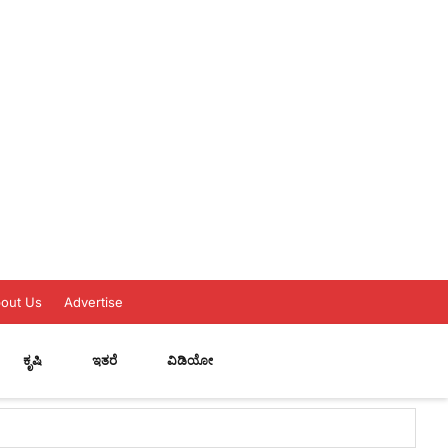
out Us
Advertise
ಕೃಷಿ
ಇತರೆ
ವಿಡಿಯೋ