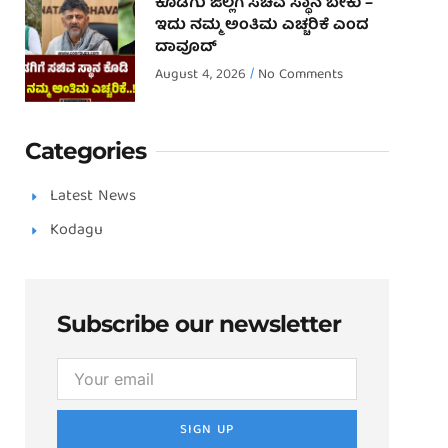
ಕೊಡಗು ಜಿಲ್ಲೆಗೆ ಸಚಿವ ಸ್ಥಾನ ಬೇಕು –
ಇದು ನಮ್ಮ ಅಂತಿಮ ಎಚ್ಚರಿಕೆ ಎಂದ
ದಾವೂದ್ ‌
August 4, 2026
No Comments
Categories
Latest News
Kodagu
Subscribe our newsletter
SIGN UP