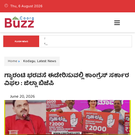
Thu, 6 August 2026
ಕೊಡಗಿನ ಯುವ ನಾಯಕ ಪೊನ್ನಣ್ಣಗೆ ಸಚಿವ ಸ್ಥಾನ..? ನಿಯೋಗದ 
FLASH NEWS
ಎದುರು ಸಿಎಂ ಡಿ.ಕೆ. ಶಿವಕುಮಾರ್ ಮಹತ್ವದ ಸುಳಿವು..!
Home
Kodagu
,
Latest News
ಗ್ಯಾರಂಟಿ ಭರವಸೆ ಈಡೇರಿಸುವಲ್ಲಿ ಕಾಂಗ್ರೆಸ್‌ ಸರ್ಕಾರ
ವಿಫಲ : ಜಿಲ್ಲಾ ಬಿಜೆಪಿ
June 20, 2026