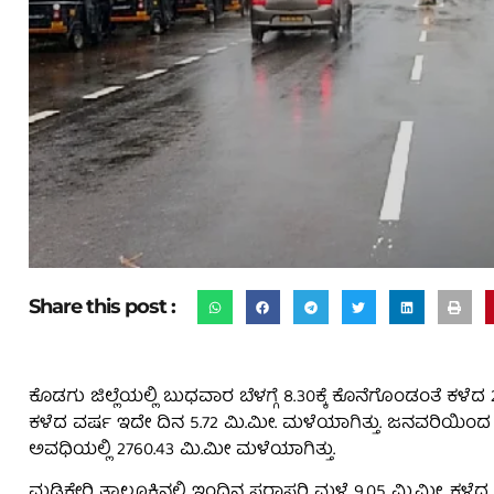
Share this post :
ಕೊಡಗು ಜಿಲ್ಲೆಯಲ್ಲಿ ಬುಧವಾರ ಬೆಳಗ್ಗೆ 8.30ಕ್ಕೆ ಕೊನೆಗೊಂಡಂತೆ ಕಳ
ಕಳೆದ ವರ್ಷ ಇದೇ ದಿನ 5.72 ಮಿ.ಮೀ. ಮಳೆಯಾಗಿತ್ತು. ಜನವರಿಯಿಂದ 
ಅವಧಿಯಲ್ಲಿ 2760.43 ಮಿ.ಮೀ ಮಳೆಯಾಗಿತ್ತು.
ಮಡಿಕೇರಿ ತಾಲ್ಲೂಕಿನಲ್ಲಿ ಇಂದಿನ ಸರಾಸರಿ ಮಳೆ 9.05 ಮಿ.ಮೀ. ಕಳ