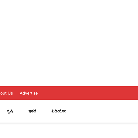
out Us
Advertise
ಕೃಷಿ
ಇತರೆ
ವಿಡಿಯೋ