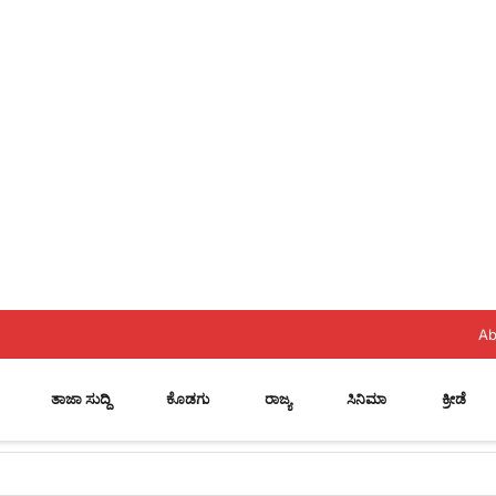
Ab
ತಾಜಾ ಸುದ್ದಿ
ಕೊಡಗು
ರಾಜ್ಯ
ಸಿನಿಮಾ
ಕ್ರೀಡೆ
ೆಗಳಿಂದ ಉದ್ಯಮ ಯಶಸ್ವಿಯಾಗುವುದಿಲ್ಲ: ವೇಣು ಶರ್ಮಾ