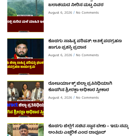
ಜಲಾಶಯದ ನೀರಿನ ಮಟ್ಟ ವಿವರ
August 6, 2026
No Comments
ಕೊಡಗು ಸಾಹಿತ್ಯ ಪರಿಷತ್: ಆ.8ಕ್ಕೆ ಪದಗ್ರಹಣ
ಹಾಗೂ ಪ್ರಶಸ್ತಿ ಪ್ರದಾನ
August 6, 2026
No Comments
ರೋಟರ್ಯಾಕ್ಟ್ ಜಿಲ್ಲಾ ಪ್ರತಿನಿಧಿಯಾಗಿ
ಕೊಡಗಿನ ಶ್ರೀರಕ್ಷಾ ಅಧಿಕಾರ ಸ್ವೀಕಾರ
August 4, 2026
No Comments
ಕೊಡಗು ಜಿಲ್ಲೆಗೆ ಸಚಿವ ಸ್ಥಾನ ಬೇಕು – ಇದು ನಮ್ಮ
ಅಂತಿಮ ಎಚ್ಚರಿಕೆ ಎಂದ ದಾವೂದ್ ‌