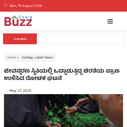
Mon, 10 August 2026
ಕೊಡಗಿನ ಯುವ ನಾಯಕ ಪೊನ್ನಣ್ಣಗೆ ಸಚಿವ ಸ್ಥಾನ..? ನಿಯೋಗದ 
FLASH NEWS
ಎದುರು ಸಿಎಂ ಡಿ.ಕೆ. ಶಿವಕುಮಾರ್ ಮಹತ್ವದ ಸುಳಿವು..!
Home
Kodagu
,
Latest News
ಜೀವನ್ಮರಣ ಸ್ಥಿತಿಯಲ್ಲಿ ಒದ್ದಾಡುತ್ತಿದ್ದ ಚಿರತೆಯ ಪ್ರಾಣ
ಉಳಿಸಿದ ರೋಚಕ ಘಟನೆ
May 27, 2025