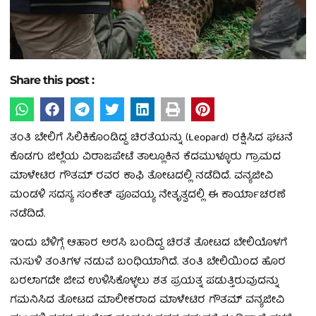
Share this post :
ತಂತಿ ಬೇಲಿಗೆ ಸಿಲಿಕಿಕೊಂಡಿದ್ದ ಚಿರತೆಯನ್ನು (Leopard) ರಕ್ಷಿಸಿದ ಘಟನೆ
ಕೊಡಗು ಜಿಲ್ಲೆಯ ವಿರಾಜಪೇಟೆ ತಾಲ್ಲೂಕಿನ ಕೆದಮುಳ್ಳೂರು ಗ್ರಾಮದ
ಮಾಳೇಟಿರ ಗೌತಮ್ ರವರ ಕಾಫಿ ತೋಟದಲ್ಲಿ ನಡೆದಿದೆ. ವನ್ಯಜೀವಿ
ಮಂಡಳಿ ಸದಸ್ಯ ಸಂಕೇತ್ ಪೂವಯ್ಯ ನೇತೃತ್ವದಲ್ಲಿ ಈ ಕಾರ್ಯಾಚರಣೆ
ನಡೆದಿದೆ.
ಇಂದು ಬೆಳಿಗ್ಗೆ ಆಹಾರ ಅರಸಿ ಬಂದಿದ್ದ ಚಿರತೆ ತೋಟದ ಬೇಲಿಯೊಳಗೆ
ನುಸುಳಿ ತಂತಿಗಳ ನಡುವೆ ಬಂಧಿಯಾಗಿದೆ. ತಂತಿ ಬೇಲಿಯಿಂದ ಹೊರ
ಬರಲಾಗದೇ ಜೀವ ಉಳಿಸಿಕೊಳ್ಳಲು ಶತ ಪ್ರಯತ್ನ ಪಡುತ್ತಿರುವುದನ್ನು
ಗಮನಿಸಿದ ತೋಟದ ಮಾಲೀಕರಾದ ಮಾಳೇಟಿರ ಗೌತಮ್ ವನ್ಯಜೀವಿ