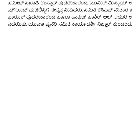
ಹಮೀದ್ ಸಖಾಫಿ ಉಸ್ತಾದ್ ಪುದರೇಕಾರಂಡ, ಮುನೀರ್ ಮಿಸ್ಬಾಯ್ ಉಸ್
ಮೌಲೂದ್ ಮಜಿಲಿಸ್ಸಿಗೆ ನೇತೃತ್ವ ನೀಡಿದರು, ಸಮಿತಿ ಕೆಸಿಎಫ್ ನೇತಾ
ಫಾರೂಕ್ ಪುದರೇಕಾರಂಡ ಹಾಗೂ ಹಾಫಿಜ್ ಹಾಶಿರ್ ಅಲ್ ಅಝರಿ ಉಸ್
ನಡೆಯಿತು. ಯುಎಇ ಪೈನೆರಿ ಸಮಿತಿ ಕಾರ್ಯದರ್ಶಿ ನಿಜ್ಹಾರ್ ಕುಂಡಂಡ