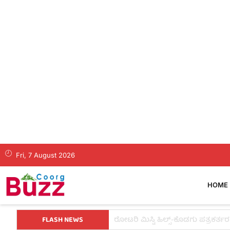
Fri, 7 August 2026
HOME
FLASH NEWS
ಕೊಡಗಿನ ಯುವ ನಾಯಕ ಪೊನ್ನಣ್ಣಗೆ ಸಚಿವ