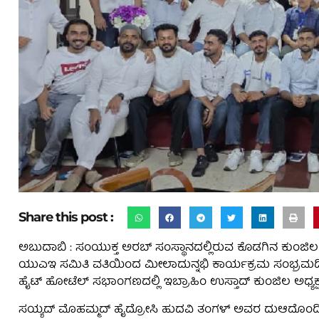
Share this post :
ಅಬುದಾಬಿ : ಸಂಯುಕ್ತ ಅರಬ್ ಸಂಸ್ಥಾನದಲ್ಲಿರುವ ಕೊಡಗಿನ ಕುಂಜಿ
ಯುಎಇ ಸಮಿತಿ ವತಿಯಿಂದ ಮೀಲಾದುನ್ನಭಿ ಕಾರ್ಯಕ್ರಮ ಸಂಭ್ರಮದಿಂದ
ಹೈಟ್ ಹೋಟೆಲ್ ಸಭಾಂಗಣದಲ್ಲಿ ಇಬ್ರಾಹಿಂ ಉಸ್ತಾದ್ ಕುಂಜಿಲ ಅಧ್ಯಕ್
ಸಯ್ಯದ್ ಮೊಹಮ್ಮದ್ ಹೈದ್ರೋಸಿ ಹುದವಿ ತಂಗಳ್ ಅವರ ದುಆದೊಂದಿಗ