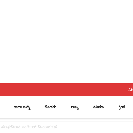
Ab
ತಾಜಾ ಸುದ್ದಿ
ಕೊಡಗು
ರಾಜ್ಯ
ಸಿನಿಮಾ
ಕ್ರೀಡೆ
 ಸ್ಥಾನ..? ನಿಯೋಗದ ಎದುರು ಸಿಎಂ ಡಿ.ಕೆ. ಶಿವಕುಮಾರ್ ಮಹತ್ವದ ಸುಳಿವು..!