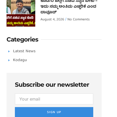
ಕೊಡಗು ಜಿಲ್ಲೆಗೆ ಸಚಿವ ಸ್ಥಾನ ಬೇಕು –
ಇದು ನಮ್ಮ ಅಂತಿಮ ಎಚ್ಚರಿಕೆ ಎಂದ
ದಾವೂದ್ ‌
August 4, 2026
No Comments
Categories
Latest News
Kodagu
Subscribe our newsletter
SIGN UP