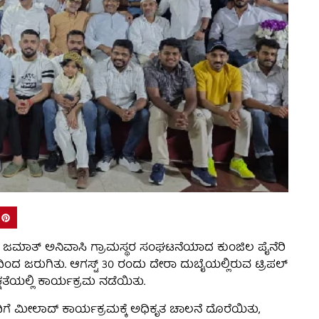
ಲ ಜಮಾತ್ ಅನಿವಾಸಿ ಗ್ರಾಮಸ್ಥರ ಸಂಘಟನೆಯಾದ ಕುಂಜಿಲ ಪೈನೆರಿ
 ಜರುಗಿತು. ಆಗಸ್ಟ್ 30 ರಂದು ದೇರಾ ದುಬೈಯಲ್ಲಿರುವ ಟ್ರಿಪಲ್
ಷತೆಯಲ್ಲಿ ಕಾರ್ಯಕ್ರಮ ನಡೆಯಿತು.
ೆ ಮೀಲಾದ್ ಕಾರ್ಯಕ್ರಮಕ್ಕೆ ಅಧಿಕೃತ ಚಾಲನೆ ದೊರೆಯಿತು,