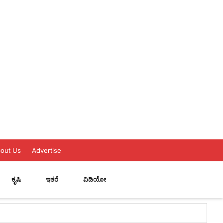
out Us
Advertise
ಕೃಷಿ
ಇತರೆ
ವಿಡಿಯೋ