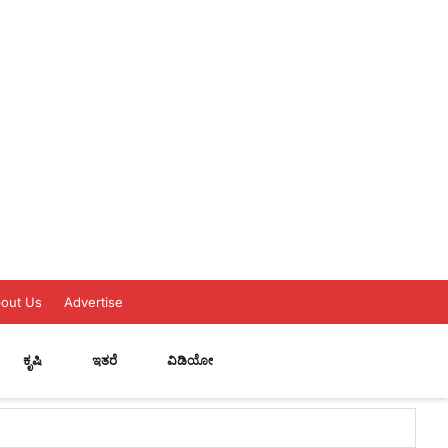
out Us
Advertise
ಕೃಷಿ
ಇತರೆ
ವಿಡಿಯೋ