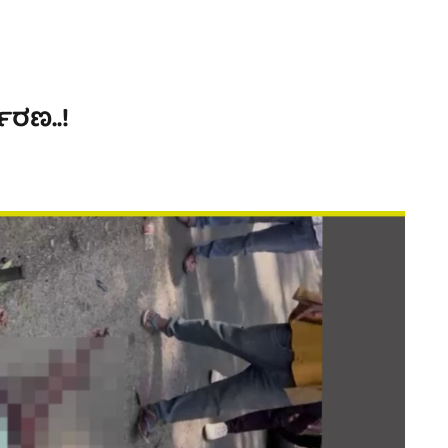
್ಮರಣ..!