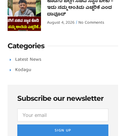
ಕೊಡಗು ಜಿಲ್ಲೆಗೆ ಸಚಿವ ಸ್ಥಾನ ಬೇಕು –
ಇದು ನಮ್ಮ ಅಂತಿಮ ಎಚ್ಚರಿಕೆ ಎಂದ
ದಾವೂದ್ ‌
August 4, 2026
No Comments
Categories
Latest News
Kodagu
Subscribe our newsletter
SIGN UP