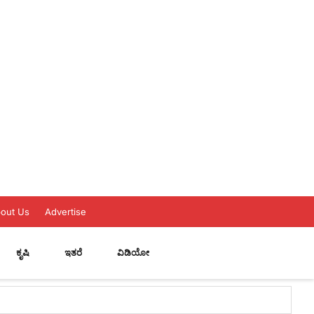
out Us
Advertise
ಕೃಷಿ
ಇತರೆ
ವಿಡಿಯೋ