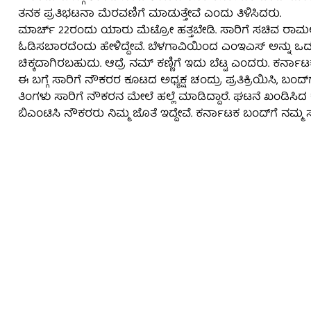
ತನಕ ಪ್ರತಿಭಟನಾ ಮೆರವಣಿಗೆ ಮಾಡುತ್ತೇವೆ ಎಂದು ತಿಳಿಸಿದರು.
ಮಾರ್ಚ್ 22ರಂದು ಯಾರು ಮೆಟ್ರೋ ಹತ್ತಬೇಡಿ. ಸಾರಿಗೆ ಸಚಿವ ರಾಮಲಿ
ಓಡಿಸಬಾರದೆಂದು ಹೇಳಿದ್ದೇವೆ. ಬೆಳಗಾವಿಯಿಂದ ಎಂಇಎಸ್ ಅನ್ನು ಒದ್ದ
ಚಿಕ್ಕದಾಗಿರಬಹುದು. ಆದ್ರೆ ನಮ್ ಕಣ್ಣಿಗೆ ಇದು ಬೆಟ್ಟ ಎಂದರು. ಕರ್
ಈ ಬಗ್ಗೆ ಸಾರಿಗೆ ನೌಕರರ ಕೂಟದ ಅಧ್ಯಕ್ಷ ಚಂದ್ರು ಪ್ರತಿಕ್ರಿಯಿಸಿ, ಬ
ತಿಂಗಳು ಸಾರಿಗೆ ನೌಕರನ ಮೇಲೆ ಹಲ್ಲೆ ಮಾಡಿದ್ದಾರೆ. ಘಟನೆ ಖಂಡಿಸಿ
ಬಿಎಂಟಿಸಿ ನೌಕರರು ನಿಮ್ಮ ಜೊತೆ ಇದ್ದೇವೆ. ಕರ್ನಾಟಕ ಬಂದ್​​ಗೆ ನಮ್