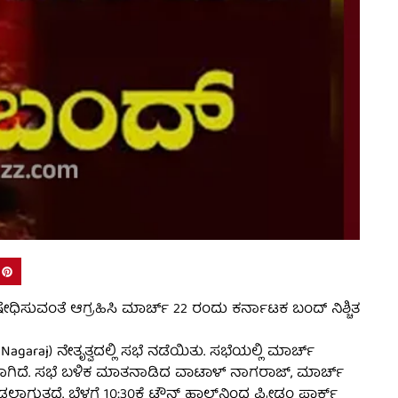
ೇಧಿಸುವಂತೆ ಆಗ್ರಹಿಸಿ ಮಾರ್ಚ್ 22 ರಂದು ಕರ್ನಾಟಕ ಬಂದ್ ನಿಶ್ಚಿತ
araj) ನೇತೃತ್ವದಲ್ಲಿ ಸಭೆ ನಡೆಯಿತು. ಸಭೆಯಲ್ಲಿ ಮಾರ್ಚ್
ಗಿದೆ. ಸಭೆ ಬಳಿಕ ಮಾತನಾಡಿದ ವಾಟಾಳ್ ನಾಗರಾಜ್, ಮಾರ್ಚ್
ತ್ತದೆ. ಬೆಳಗ್ಗೆ 10:30ಕ್ಕೆ ಟೌನ್ ಹಾಲ್‌ನಿಂದ ಫ್ರೀಡಂ ಪಾರ್ಕ್