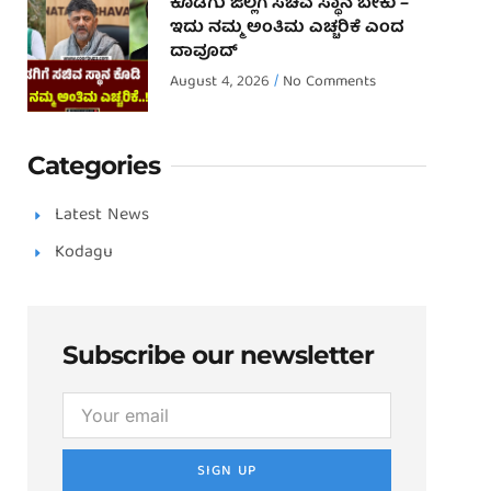
ಕೊಡಗು ಜಿಲ್ಲೆಗೆ ಸಚಿವ ಸ್ಥಾನ ಬೇಕು –
ಇದು ನಮ್ಮ ಅಂತಿಮ ಎಚ್ಚರಿಕೆ ಎಂದ
ದಾವೂದ್ ‌
August 4, 2026
No Comments
Categories
Latest News
Kodagu
Subscribe our newsletter
SIGN UP