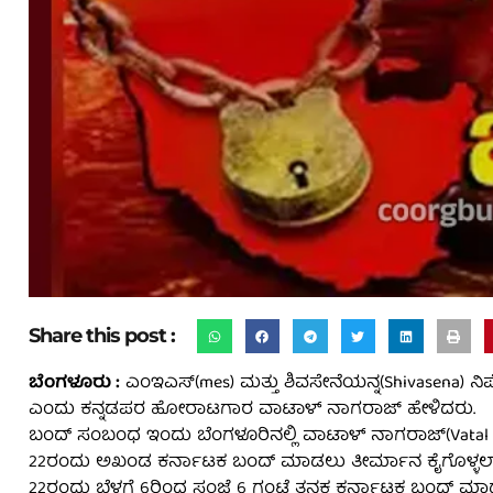
Share this post :
ಬೆಂಗಳೂರು :
ಎಂಇಎಸ್(mes) ಮತ್ತು ಶಿವಸೇನೆಯನ್ನ(Shivasena) ನಿಷ
ಎಂದು ಕನ್ನಡಪರ ಹೋರಾಟಗಾರ ವಾಟಾಳ್ ನಾಗರಾಜ್ ಹೇಳಿದರು.
ಬಂದ್ ಸಂಬಂಧ ಇಂದು ಬೆಂಗಳೂರಿನಲ್ಲಿ ವಾಟಾಳ್ ನಾಗರಾಜ್(Vatal Nag
22ರಂದು ಅಖಂಡ ಕರ್ನಾಟಕ ಬಂದ್​ ಮಾಡಲು ತೀರ್ಮಾನ ಕೈಗೊಳ್ಳಲಾ
22ರಂದು ಬೆಳಗ್ಗೆ 6ರಿಂದ ಸಂಜೆ 6 ಗಂಟೆ ತನಕ ಕರ್ನಾಟಕ ಬಂದ್ ಮಾಡಲಾಗು