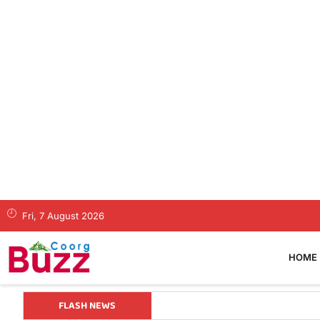
Fri, 7 August 2026
HOME
FLASH NEWS
ಕೊಡಗಿನ ಯುವ ನಾಯಕ ಪೊನ್ನಣ್ಣಗೆ ಸಚಿವ