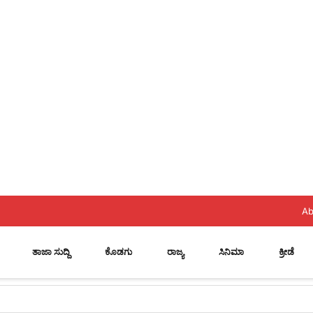
Ab
ತಾಜಾ ಸುದ್ದಿ
ಕೊಡಗು
ರಾಜ್ಯ
ಸಿನಿಮಾ
ಕ್ರೀಡೆ
 ಸ್ಥಾನ..? ನಿಯೋಗದ ಎದುರು ಸಿಎಂ ಡಿ.ಕೆ. ಶಿವಕುಮಾರ್ ಮಹತ್ವದ ಸುಳಿವು..!